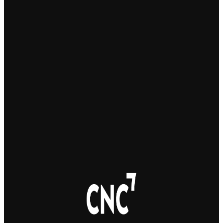
Українець приїхав забрати майже 600 тисяч крон у
жертви шахраїв. Поліція затримала його під час
передачі грошей
3. 8. 2026
Юні українські футболісти супроводили на поле
гравців “Спарти Прага”
3. 8. 2026
У Брно відбудеться фестиваль чесько-української
дружби Brno Buď Láska: концерти, театр, кіно та
ярмарок
31. 7. 2026