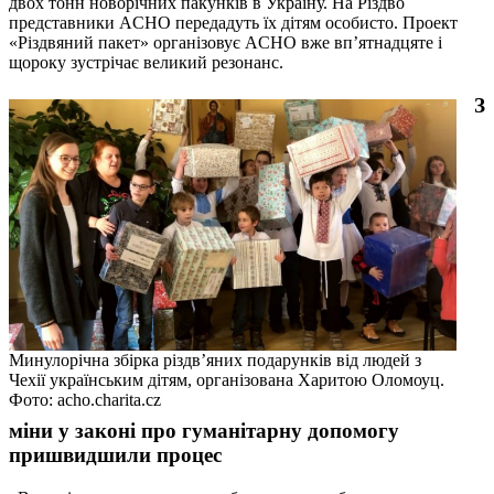
двох тонн новорічних пакунків в Україну. На Різдво
представники ACHO передадуть їх дітям особисто. Проект
«Різдвяний пакет» організовує ACHO вже вп’ятнадцяте і
щороку зустрічає великий резонанс.
З
Минулорічна збірка різдв’яних подарунків від людей з
Чехії українським дітям, організована Харитою Оломоуц.
Фото: acho.charita.cz
міни у законі про гуманітарну допомогу
пришвидшили процес