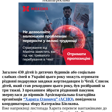
reklama/реклама
Загалом 430 дітей із дитячих будинків або соціально
слабких сімей в Україні цього року можуть отримати
різдвяні подарунки завдяки жертводавцям із Чехії. Список
дітей, який став рекордним цього року, був розібраний за
три тижні. З проханням зібрати різдвяний пакунок
звернулася до вірників Архієпархіальна благодійна
організація
“Харита Оломоуц” (ACHO)
, повідомила
координаторка збору Катержіна Біолкова.
Вже наприкінці листопада Харита перевезе вантажівками до