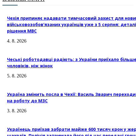
Чехія припиняє надавати тимчасовий захист для нови
військовозобов’язаних українців уже з 5 серпня: деталі
рішення МВС
4. 8. 2026
Чеські роботодавці радіють: з України приїхало більш
чоловіків, ніж жінок
5. 8. 2026
Україна змінить посла в Чехії: Василь Зварич переход
на роботу до МЗС
3. 8. 2026
Українець приїхав забрати майже 600 тисяч крон у же
шахраїв. Поліція затримала його під час передачі гро