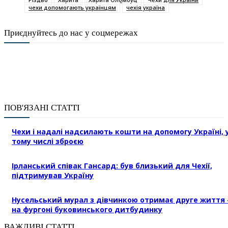
чехи допомогають українцям
чехія україна
Приєднуйтесь до нас у соцмережах
ПОВ'ЯЗАНІ СТАТТІ
Чехи і надалі надсилають кошти на допомогу Україні, 
тому числі зброєю
Ірланський співак Гансард: був близький для Чехії,
підтримував Україну
Нусельський мурал з дівчинкою отримає друге життя 
на фургоні буковинського дитбудинку
ВАЖЛИВІ СТАТТІ