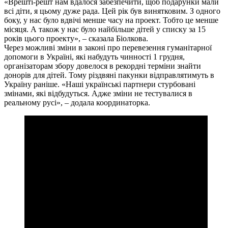
«Врешті-решт нам вдалося забезпечити, щоб подарунки мали
всі діти, я цьому дуже рада. Цей рік був винятковим. З одного
боку, у нас було вдвічі менше часу на проект. Тобто це менше
місяця. А також у нас було найбільше дітей у списку за 15
років цього проекту», – сказала Біолкова.
Через можливі зміни в законі про перевезення гуманітарної
допомоги в Україні, які набудуть чинності 1 грудня,
організаторам збору довелося в рекордні терміни знайти
донорів для дітей. Тому різдвяні пакунки відправлятимуть в
Україну раніше. «Наші українські партнери стурбовані
змінами, які відбудуться. Адже зміни не тестувалися в
реальному русі», – додала координаторка.