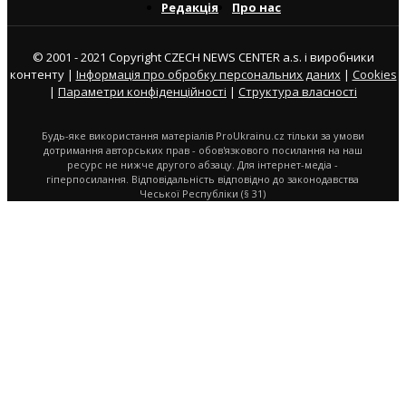
Редакція
Про нас
© 2001 - 2021 Copyright CZECH NEWS CENTER a.s. і виробники
контенту |
Інформація про обробку персональних даних
|
Cookies
|
Параметри конфіденційності
|
Структура власності
Будь-яке використання матеріалів ProUkrainu.cz тільки за умови
дотримання авторських прав - обов'язкового посилання на наш
ресурс не нижче другого абзацу. Для інтернет-медіа -
гіперпосилання. Відповідальність відповідно до законодавства
Чеської Республіки (§ 31)