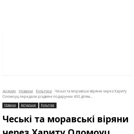
додому
Новини
Культура
Чеські та моравські віряни через Хариту
Оломоуц передали різдвяні подарунки 430 дітям...
Новини
Актуальне
Культура
Чеські та моравські віряни
через Хариту Оломоуц