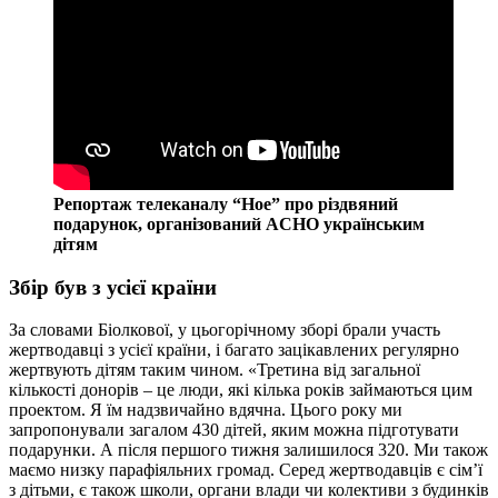
Репортаж телеканалу “Ное” про різдвяний
подарунок, організований ACHO українським
дітям
Збір був з усієї країни
За словами Біолкової, у цьогорічному зборі брали участь
жертводавці з усієї країни, і багато зацікавлених регулярно
жертвують дітям таким чином. «Третина від загальної
кількості донорів – це люди, які кілька років займаються цим
проектом. Я їм надзвичайно вдячна. Цього року ми
запропонували загалом 430 дітей, яким можна підготувати
подарунки. А після першого тижня залишилося 320. Ми також
маємо низку парафіяльних громад. Серед жертводавців є сім’ї
з дітьми, є також школи, органи влади чи колективи з будинків