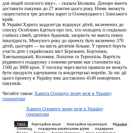
для людей похилого віку», – сказала Біолкова. Донори мають
доставити пакунки до 27 жовтня цього року. Ними зможуть
скористатися три десятки харит із Оломоуцького і Злінського
країв.
В Україні Харита заздалегідь відшукує дітей, включених до
списку. Особливо йдеться про тих, хто походить із соціально
слабких сімей, дитячих будинків, хворіють чи мають певну
інвалідність. Минулого року до проекту було включено 370
дітей, цьогоріч — на шість десятків більше. У проекті беруть
участь діти з українських міст Бережани, Бортники,
Хмельницький, Коломия, Лопатин та Тернопіль. Вартість
різдвяного подарунку з новими речами має становити від
1500 до 3000 крон. У посилці через митні правила не можуть
бути продукти харчування та кондитерські вироби. За час дії
цього проекту в Україну вже доставлено 4149 новорічних
пакунків.
Читайте також:
Харита Оломоуц знову везе в Україну
генератори
Харита Оломоуц знову везе в Україну
генератори
TAGS
благодійна акція
благодійна організація
Моравія
Оломоуц
подарунки українським дітям
подарунок
Різдво
Харита
Харита Оломоуц
Чехи для України