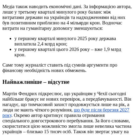
Медіа також наводить економічні дані. За інформацією автора,
лише у третьому кварталі минулого року баланс між
витратами держави на українців та надходженнями від них
був позитивним приблизно на 4 мільярди крон. Водночас
витрати на гуманітарну допомогу зменшуються:
у першому кварталі минулого 2025 року держава
виплатила 2,4 млрд крон;
у першому кварталі цього 2026 року – вже 1,9 млрд
крон.
Саме тому журналіст ставить під сумнів аргументи про
фінансову необхідність нових обмежень.
Найважливіше – відсутне
Мартін Фендрих підкреслює, що українцям у Чехії сьогодні
найбільше бракує не нових перевірок, а передбачуваності. Він
нагадує, що тимчасовий захист продовжується лише на рік, а
люди не мають чіткого розуміння,
що буде після березня 2027
року
. Окремо автор критикує правила отримання
спеціального довгострокового перебування. За його словами,
скористатися цією можливістю змогла лише невелика частина
українців – близько 15 тисяч осіб. Також він звертає увагу на