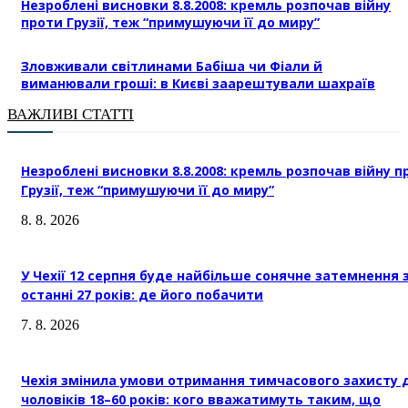
Незроблені висновки 8.8.2008: кремль розпочав війну
проти Грузії, теж “примушуючи її до миру”
Зловживали світлинами Бабіша чи Фіали й
виманювали гроші: в Києві заарештували шахраїв
ВАЖЛИВІ СТАТТІ
Незроблені висновки 8.8.2008: кремль розпочав війну п
Грузії, теж “примушуючи її до миру”
8. 8. 2026
У Чехії 12 серпня буде найбільше сонячне затемнення 
останні 27 років: де його побачити
7. 8. 2026
Чехія змінила умови отримання тимчасового захисту 
чоловіків 18–60 років: кого вважатимуть таким, що