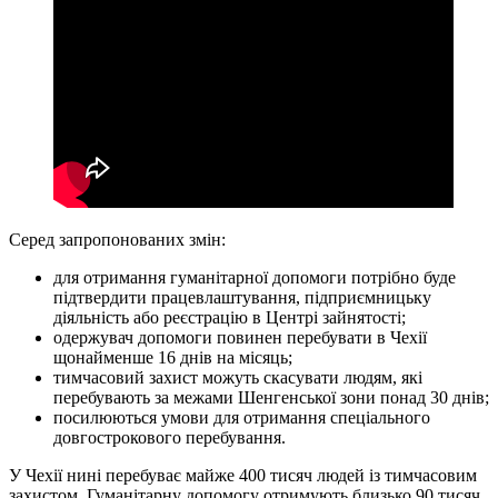
Серед запропонованих змін:
для отримання гуманітарної допомоги потрібно буде
підтвердити працевлаштування, підприємницьку
діяльність або реєстрацію в Центрі зайнятості;
одержувач допомоги повинен перебувати в Чехії
щонайменше 16 днів на місяць;
тимчасовий захист можуть скасувати людям, які
перебувають за межами Шенгенської зони понад 30 днів;
посилюються умови для отримання спеціального
довгострокового перебування.
У Чехії нині перебуває майже 400 тисяч людей із тимчасовим
захистом. Гуманітарну допомогу отримують близько 90 тисяч