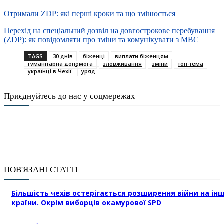
Отримали ZDP: які перші кроки та що змінюється
Перехід на спеціальний дозвіл на довгострокове перебування
(ZDP): як повідомляти про зміни та комунікувати з МВС
TAGS
30 днів
біженці
виплати біженцям
гуманітарна допомога
зловживання
зміни
топ-тема
українці в Чехії
уряд
Приєднуйтесь до нас у соцмережах
ПОВ'ЯЗАНІ СТАТТІ
Більшість чехів остерігається розширення війни на інш
країни. Окрім виборців окамурової SPD