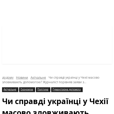
додому
Новини
Актуальне
Чи справді українці у Чехії масово
зловживають допомогою? Журналіст порівняв заяви з...
Актуальне
Економіка
Політика
Гуманітарна допомога
Чи справді українці у Чехії
масово зловживають