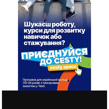
ВАЖЛИВІ СТАТТІ
У Чехії 12 серпня буде найбільше сонячне затемнення