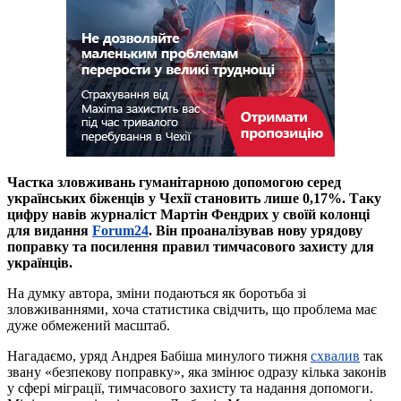
Частка зловживань гуманітарною допомогою серед
українських біженців у Чехії становить лише 0,17%. Таку
цифру навів журналіст Мартін Фендрих у своїй колонці
для видання
Forum24
. Він проаналізував нову урядову
поправку та посилення правил тимчасового захисту для
українців.
На думку автора, зміни подаються як боротьба зі
зловживаннями, хоча статистика свідчить, що проблема має
дуже обмежений масштаб.
Нагадаємо, уряд Андрея Бабіша минулого тижня
схвалив
так
звану «безпекову поправку», яка змінює одразу кілька законів
у сфері міграції, тимчасового захисту та надання допомоги.