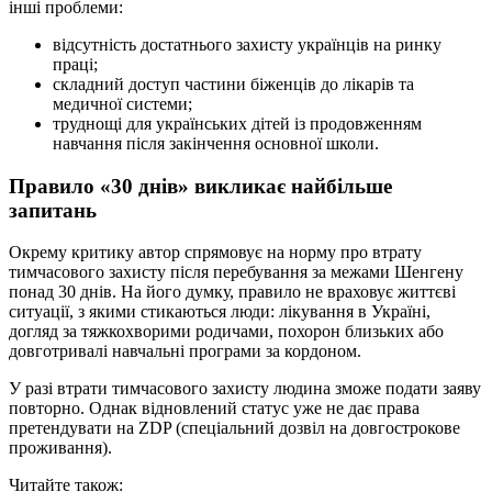
інші проблеми:
відсутність достатнього захисту українців на ринку
праці;
складний доступ частини біженців до лікарів та
медичної системи;
труднощі для українських дітей із продовженням
навчання після закінчення основної школи.
Правило «30 днів» викликає найбільше
запитань
Окрему критику автор спрямовує на норму про втрату
тимчасового захисту після перебування за межами Шенгену
понад 30 днів. На його думку, правило не враховує життєві
ситуації, з якими стикаються люди: лікування в Україні,
догляд за тяжкохворими родичами, похорон близьких або
довготривалі навчальні програми за кордоном.
У разі втрати тимчасового захисту людина зможе подати заяву
повторно. Однак відновлений статус уже не дає права
претендувати на ZDP (спеціальний дозвіл на довгострокове
проживання).
Читайте також: