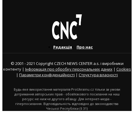
3. 8. 2026
Редакція
Про нас
© 2001 - 2021 Copyright CZECH NEWS CENTER a.s. і виробники
контенту |
Інформація про обробку персональних даних
|
Cookies
|
Параметри конфіденційності
|
Структура власності
Будь-яке використання матеріалів ProUkrainu.cz тільки за умови
дотримання авторських прав - обов'язкового посилання на наш
ресурс не нижче другого абзацу. Для інтернет-медіа -
гіперпосилання. Відповідальність відповідно до законодавства
Чеської Республіки (§ 31)