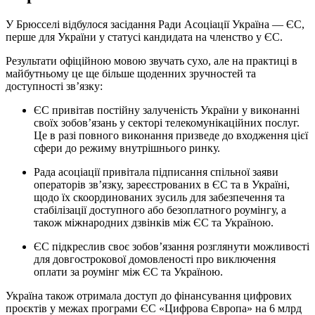
У Брюсселі відбулося засідання Ради Асоціації Україна — ЄС,
перше для України у статусі кандидата на членство у ЄС.
Результати офіційною мовою звучать сухо, але на практиці в
майбутньому це ще більше щоденних зручностей та
доступності зв’язку:
ЄС привітав постійну залученість України у виконанні
своїх зобов’язань у секторі телекомунікаційних послуг.
Це в разі повного виконання призведе до входження цієї
сфери до режиму внутрішнього ринку.
Рада асоціації привітала підписання спільної заяви
операторів зв’язку, зареєстрованих в ЄС та в Україні,
щодо їх скоординованих зусиль для забезпечення та
стабілізації доступного або безоплатного роумінгу, а
також міжнародних дзвінків між ЄС та Україною.
ЄС підкреслив своє зобов’язання розглянути можливості
для довгострокової домовленості про виключення
оплати за роумінг між ЄС та Україною.
Україна також отримала доступ до фінансування цифрових
проєктів у межах програми ЄС «Цифрова Європа» на 6 млрд