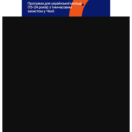
ВАЖЛИВІ СТАТТІ
Чехія припиняє надавати тимчасовий захист для
нових військовозобов’язаних українців уже з 5
серпня: деталі рішення МВС
4. 8. 2026
Чеські роботодавці радіють: з України приїхало
більше чоловіків, ніж жінок
5. 8. 2026
Україна змінить посла в Чехії: Василь Зварич
переходить на роботу до МЗС
3. 8. 2026
Українець приїхав забрати майже 600 тисяч крон у
жертви шахраїв. Поліція затримала його під час