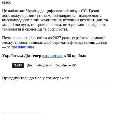
євро.
Це наближає Україну до цифрового безвізу з ЄС. Гроші
допоможуть розвинути важливі напрями, – підкреслює :
високопродуктивний комп’ютинг, штучний інтелект, дані та
хмарні послуги, цифрові навички, використання цифрових
технологій в економіці та суспільстві.
Починаючи з цієї осені та до 2027 року, українські компанії
зможуть подати заявки, щоб отримати фінансування. Деталі
— за
посиланням
.
Українська Дія тепер
визнається
в 58 країнах
TAGS
Дія
мінцифри
Україна — ЄС
Приєднуйтесь до нас у соцмережах