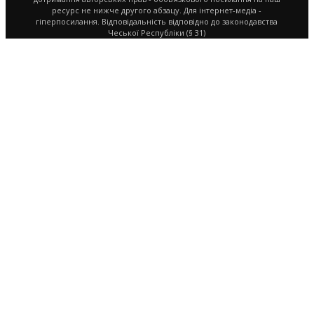
ресурс не нижче другого абзацу. Для інтернет-медіа -
гіперпосилання. Відповідальність відповідно до законодавства
Чеської Республіки (§ 31)