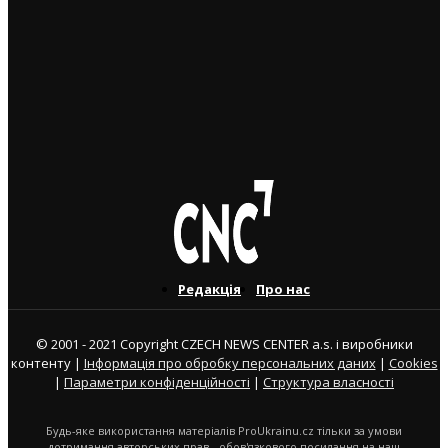
передачі грошей
3. 8. 2026
Юні українські футболісти супроводили на поле
гравців “Спарти Прага”
3. 8. 2026
Редакція
Про нас
© 2001 - 2021 Copyright CZECH NEWS CENTER a.s. і виробники
контенту |
Інформація про обробку персональних даних
|
Cookies
|
Параметри конфіденційності
|
Структура власності
Будь-яке використання матеріалів ProUkrainu.cz тільки за умови
дотримання авторських прав - обов'язкового посилання на наш