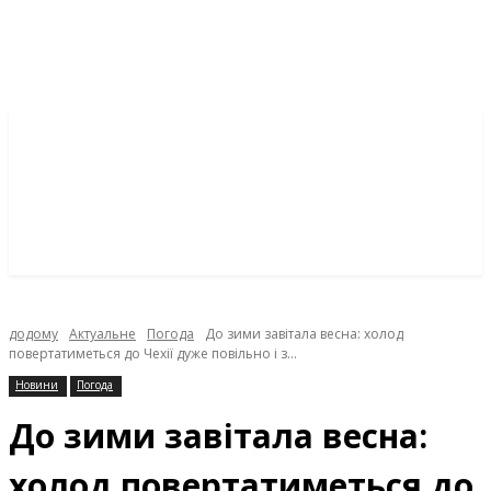
додому
Актуальне
Погода
До зими завітала весна: холод
повертатиметься до Чехії дуже повільно і з...
Новини
Погода
До зими завітала весна:
холод повертатиметься до