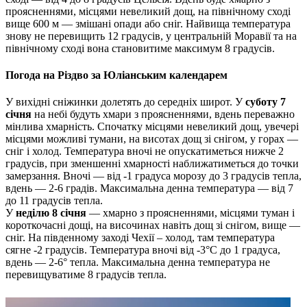
проясненнями, місцями невеликий дощ, на північному сході
вище 600 м — змішані опади або сніг. Найвища температура
знову не перевищить 12 градусів, у центральній Моравії та на
північному сході вона становитиме максимум 8 градусів.
Погода на Різдво за Юліанським календарем
У вихідні сніжинки долетять до середніх широт. У
суботу 7
січня
на небі будуть хмари з проясненнями, вдень переважно
мінлива хмарність. Спочатку місцями невеликий дощ, увечері
місцями можливі тумани, на висотах дощ зі снігом, у горах —
сніг і холод. Температура вночі не опускатиметься нижче 2
градусів, при зменшенні хмарності наближатиметься до точки
замерзання. Вночі — від -1 градуса морозу до 3 градусів тепла,
вдень — 2-6 градів. Максимальна денна температура — від 7
до 11 градусів тепла.
У
неділю 8 січня
— хмарно з проясненнями, місцями туман і
короткочасні дощі, на височинах навіть дощ зі снігом, вище —
сніг. На південному заході Чехії – холод, там температура
сягне -2 градусів. Температура вночі від -3°C до 1 градуса,
вдень — 2-6° тепла. Максимальна денна температура не
перевищуватиме 8 градусів тепла.