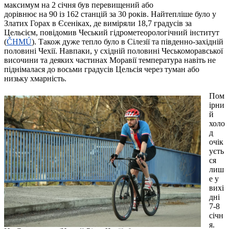
максимум на 2 січня був перевищений або
дорівнює на 90 із 162 станцій за 30 років. Найтепліше було у
Златих Горах в Єсеніках, де виміряли 18,7 градусів за
Цельсієм, повідомив Чеський гідрометеорологічний інститут
(
ČHMÚ
). Також дуже тепло було в Сілезії та південно-західній
половині Чехії. Навпаки, у східній половині Чеськоморавської
височини та деяких частинах Моравії температура навіть не
піднімалася до восьми градусів Цельсія через туман або
низьку хмарність.
Пом
ірни
й
холо
д
очік
уєть
ся
лиш
е у
вихі
дні
7-8
січн
я.