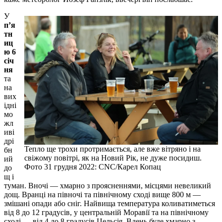
У
п’я
тн
иц
ю 6
січ
ня
та
на
вих
ідні
мо
жл
иві
дрі
Тепло ще трохи протримається, але вже вітряно і на
бн
свіжому повітрі, як на Новий Рік, не дуже посидиш.
ий
Фото 31 грудня 2022: CNC/Карел Копац
до
щ і
туман. Вночі — хмарно з проясненнями, місцями невеликий
дощ. Вранці на півночі та північному сході вище 800 м —
змішані опади або сніг. Найвища температура коливатиметься
від 8 до 12 градусів, у центральній Моравії та на північному
сході — від 4 до 8 градусів Цельсія. Вдень буде хмарно з