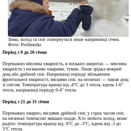
Зима, холод та сніг повернуться лише наприкінці січня.
Фото: Profimedia
Період з 9 до 20 січня
Переважно мінлива хмарність, в низьких широтах — мінлива
хмарність з низькими хмарами, туман. Лише зрідка мокрий
дощ або дрібний сніг. Наприкінці періоду збільшення
фронтальної хмарності, місцями сніг, на низинах — також дощ
зі снігом. Температура вранці від -4°C до 3 тепла, вдень 1-6°
тепла, наприкінці періоду 0-4° тепла.
Період з 21 до 31 січня
Переважно хмарно, місцями дрібний сніг, у горах часом сніг,
на низинах тимчасові змішані опади. Хто любить холод, може
радіти: температура вранці від -9°С до -3°C, вдень від -3 до
3°С тепла.