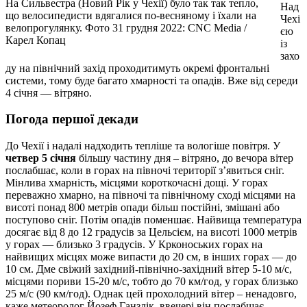
На Сильвестра (Новий Рік у Чехії) було так так тепло,
Над
що велосипедисти вдягалися по-весняному і їхали на
Чехі
велопрогулянку. Фото 31 грудня 2022: СNC Media /
єю
Карел Копац
із
захо
ду на північний захід проходитимуть окремі фронтальні
системи, тому буде багато хмарності та опадів. Вже від середи
4 січня — вітряно.
Погода першої декади
До Чехії і надалі надходить тепліше та вологіше повітря. У
четвер 5 січня
більшу частину дня – вітряно, до вечора вітер
послабшає, коли в горах на півночі території з’явиться сніг.
Мінлива хмарність, місцями короткочасні дощі. У горах
переважно хмарно, на півночі та північному сході місцями на
висоті понад 800 метрів опади більш постійні, змішані або
поступово сніг. Потім опадів поменшає. Найвища температура
досягає від 8 до 12 градусів за Цельсієм, на висоті 1000 метрів
у горах — близько 3 градусів. У Крконоських горах на
найвищих місцях може випасти до 20 см, в інших горах — до
10 см. Дме свіжий західний-північно-західний вітер 5-10 м/с,
місцями пориви 15-20 м/с, тобто до 70 км/год, у горах близько
25 м/с (90 км/год). Однак цей прохолодний вітер – ненадовго,
каже метеоролог Йозеф Ганзлік, ввечері він послабшає.