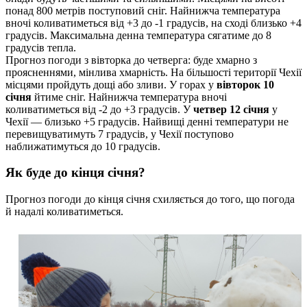
понад 800 метрів поступовий сніг. Найнижча температура
вночі коливатиметься від +3 до -1 градусів, на сході близько +4
градусів. Максимальна денна температура сягатиме до 8
градусів тепла.
Прогноз погоди з вівторка до четверга: буде хмарно з
проясненнями, мінлива хмарність. На більшості території Чехії
місцями пройдуть дощі або зливи. У горах у
вівторок 10
січня
йтиме сніг. Найнижча температура вночі
коливатиметься від -2 до +3 градусів. У
четвер 12 січня
у
Чехії — близько +5 градусів. Найвищі денні температури не
перевищуватимуть 7 градусів, у Чехії поступово
наближатимуться до 10 градусів.
Як буде до кінця січня?
Прогноз погоди до кінця січня схиляється до того, що погода
й надалі коливатиметься.