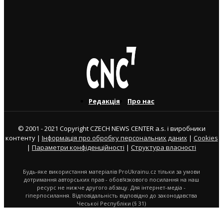
Чеські роботодавці радіють: з України приїхало
більше чоловіків, ніж жінок
5. 8. 2026
Редакція
Про нас
© 2001 - 2021 Copyright CZECH NEWS CENTER a.s. і виробники
контенту |
Інформація про обробку персональних даних
|
Cookies
|
Параметри конфіденційності
|
Структура власності
Будь-яке використання матеріалів ProUkrainu.cz тільки за умови
дотримання авторських прав - обов'язкового посилання на наш
ресурс не нижче другого абзацу. Для інтернет-медіа -
гіперпосилання. Відповідальність відповідно до законодавства
Чеської Республіки (§ 31)