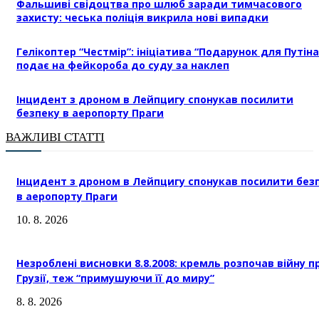
Фальшиві свідоцтва про шлюб заради тимчасового
захисту: чеська поліція викрила нові випадки
Гелікоптер “Честмір”: ініціатива “Подарунок для Путіна
подає на фейкороба до суду за наклеп
Інцидент з дроном в Лейпцигу спонукав посилити
безпеку в аеропорту Праги
ВАЖЛИВІ СТАТТІ
Інцидент з дроном в Лейпцигу спонукав посилити без
в аеропорту Праги
10. 8. 2026
Незроблені висновки 8.8.2008: кремль розпочав війну п
Грузії, теж “примушуючи її до миру”
8. 8. 2026