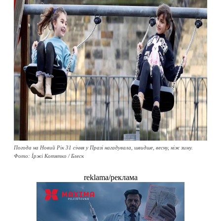
Погода на Новий Рік 31 січня у Празі нагадувала, швидше, весну, ніж зиму.
Фото: Їржі Котятко / Блеск
reklama/реклама