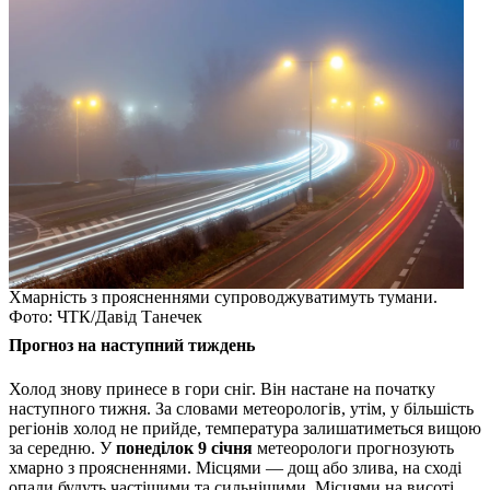
Хмарність з проясненнями супроводжуватимуть тумани.
Фото: ЧТК/Давід Танечек
Прогноз на наступний тиждень
Холод знову принесе в гори сніг. Він настане на початку
наступного тижня. За словами метеорологів, утім, у більшість
регіонів холод не прийде, температура залишатиметься вищою
за середню. У
понеділок 9 січня
метеорологи прогнозують
хмарно з проясненнями. Місцями — дощ або злива, на сході
опади будуть частішими та сильнішими. Місцями на висоті