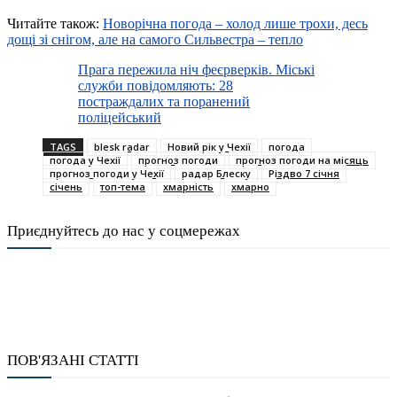
Читайте також:
Новорічна погода – холод лише трохи, десь
дощі зі снігом, але на самого Сильвестра – тепло
Прага пережила ніч феєрверків. Міські
служби повідомляють: 28
постраждалих та поранений
поліцейський
TAGS
blesk radar
Новий рік у Чехії
погода
погода у Чехії
прогноз погоди
прогноз погоди на місяць
прогноз погоди у Чехії
радар Блеску
Різдво 7 січня
січень
топ-тема
хмарність
хмарно
Приєднуйтесь до нас у соцмережах
ПОВ'ЯЗАНІ СТАТТІ