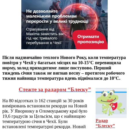
Після надзвичайно теплого Нового Року, коли температура
повітря у Чехії у багатьох місцях на 10-15°C перевищила
норму, холод приходитиме лише поступово. Перший
тиждень січня також не вигнав весну – протягом робочого
тижня найвища температура вдень піднімалася до 10°C.
Стежте за радаром “Блеску”
На 80 відсотках із 162 станцій за 30 років
вимірювань встановили рекорди на Новий
рік. У Яворнику в Оломоуцькому краї було
19,6 градусів за Цельсієм, що є найвищою
Радар
температурою січня в Чехії. Були
“Блеску”
встановлені температурні рекорди. Новий