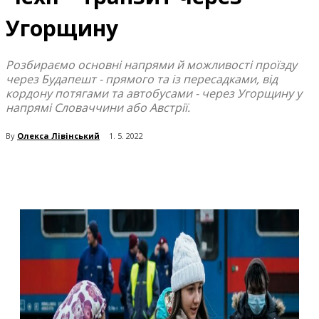
Угорщину
Розбираємо основні напрями й можливості проїзду
через Будапешт - прямого та із пересадками, від
кордону потягами та автобусами - через Угорщину у
напрямі Словаччини або Австрії.
By
Олекса Лівінський
1. 5. 2022