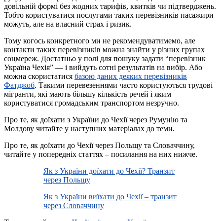
довільній формі без жодних тарифів, квитків чи підтверджень.
Тобто користуватися послугами таких перевізників пасажири
можуть, але на власний страх і ризик.
Тому когось конкретного ми не рекомендуватимемо, але
контакти таких перевізників можна знайти у різних групах
соцмереж. Достатньо у полі для пошуку задати “перевізник
Україна Чехія” — і вийдуть сотні результатів на вибір. Або
можна скористатися
базою даних деяких перевізників
Фатджоб
. Такими перевезеннями часто користуються трудові
мігранти, які мають більшу кількість речей і яким
користуватися громадським транспортом незручно.
Про те, як доїхати з України до Чехії через Румунію та
Молдову читайте у наступних матеріалах до теми.
Про те, як доїхати до Чехії через Польщу та Словаччину,
читайте у попередніх статтях – посилання на них нижче.
Як з України доїхати до Чехії? Транзит
через Польщу
Як з України виїхати до Чехії – транзит
через Словаччину