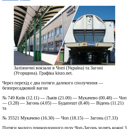
Залізничні вокзали в Чопі (Україна) та Загоні
(Угорщина). Графіка kiszo.net.
Через перехід є два потяги далекого сполучення —
безпересадковий вагон
№ 749 Київ (12.11) — Львів (21.00) — Мукачево (00.48) — Чоп
— (3.28) — Загонь (4.05) — Будапешт (8.40) — Відень (11.21)
та
№ 35521 Мукачево (16.30) — Чоп (18.15) — Загонь (17.33)
Потяги малого прикордонного руху Чоп-Загонь ходять кожні 3