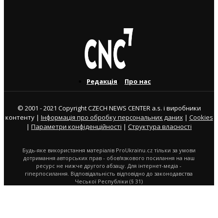
3. 8. 2026
Редакція
Про нас
© 2001 - 2021 Copyright CZECH NEWS CENTER a.s. і виробники
контенту |
Інформація про обробку персональних даних
|
Cookies
|
Параметри конфіденційності
|
Структура власності
Будь-яке використання матеріалів ProUkrainu.cz тільки за умови
дотримання авторських прав - обов'язкового посилання на наш
ресурс не нижче другого абзацу. Для інтернет-медіа -
гіперпосилання. Відповідальність відповідно до законодавства
Чеської Республіки (§ 31)