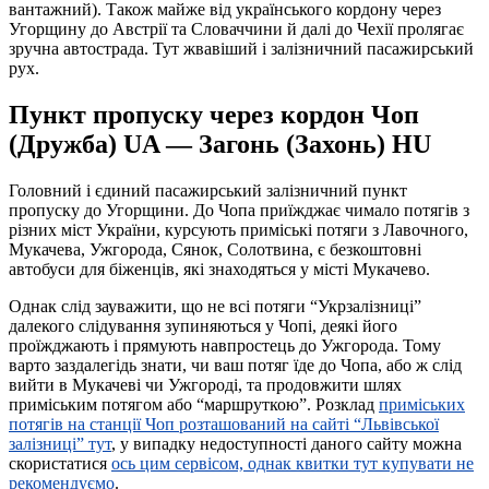
вантажний). Також майже від українського кордону через
Угорщину до Австрії та Словаччини й далі до Чехії пролягає
зручна автострада. Тут жвавіший і залізничний пасажирський
рух.
Пункт пропуску через кордон Чоп
(Дружба) UA — Загонь (Захонь) HU
Головний і єдиний пасажирський залізничний пункт
пропуску до Угорщини. До Чопа приїжджає чимало потягів з
різних міст України, курсують приміські потяги з Лавочного,
Мукачева, Ужгорода, Сянок, Солотвина, є безкоштовні
автобуси для біженців, які знаходяться у місті Мукачево.
Однак слід зауважити, що не всі потяги “Укрзалізниці”
далекого слідування зупиняються у Чопі, деякі його
проїжджають і прямують навпростець до Ужгорода. Тому
варто заздалегідь знати, чи ваш потяг їде до Чопа, або ж слід
вийти в Мукачеві чи Ужгороді, та продовжити шлях
приміським потягом або “маршруткою”. Розклад
приміських
потягів на станції Чоп розташований на сайті “Львівської
залізниці” тут
, у випадку недоступності даного сайту можна
скористатися
ось цим сервісом, однак квитки тут купувати не
рекомендуємо
.