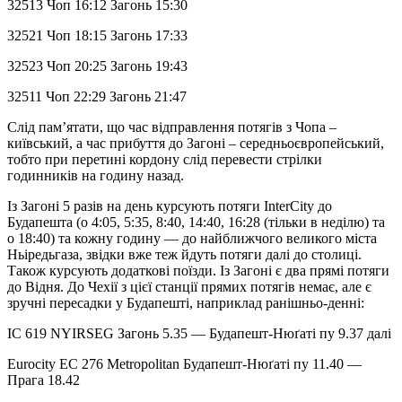
32513 Чоп 16:12 Загонь 15:30
32521 Чоп 18:15 Загонь 17:33
32523 Чоп 20:25 Загонь 19:43
32511 Чоп 22:29 Загонь 21:47
Слід пам’ятати, що час відправлення потягів з Чопа –
київський, а час прибуття до Загоні – середньоєвропейський,
тобто при перетині кордону слід перевести стрілки
годинників на годину назад.
Із Загоні 5 разів на день курсують потяги InterCity до
Будапешта (о 4:05, 5:35, 8:40, 14:40, 16:28 (тільки в неділю) та
о 18:40) та кожну годину — до найближчого великого міста
Ньіредьгаза, звідки вже теж йдуть потяги далі до столиці.
Також курсують додаткові поїзди. Із Загоні є два прямі потяги
до Відня. До Чехії з цієї станції прямих потягів немає, але є
зручні пересадки у Будапешті, наприклад ранішньо-денні:
IC 619 NYIRSEG Загонь 5.35 — Будапешт-Нюґаті пу 9.37 далі
Eurocity EC 276 Metropolitan Будапешт-Нюґаті пу 11.40 —
Прага 18.42