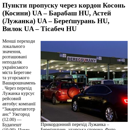
Пункти пропуску через кордон Косонь
(Косини) UA – Барабаш HU, Астей
(Лужанка) UA – Береґшурань HU,
Вилок UA – Тісабеч HU
Менші переходи
локального
значення,
розташовані
неподалік
українського
міста Берегове
та угорського
Вашарошнамень
. Через перехід
Лужанка курсує
рейсовий
автобус компанії
“Закарпатавтотр
анс” Ужгород
(12.00) —
Прикордонний перехід Лужанка –
Будапешт
Береґшурань, угорська сторона. Фото
(19.00). Цими