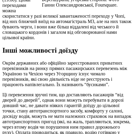
Ганни Олександровської, Foursquare.
переходами
можна
скористатися у разі великої завантаженості переходу у Чопі,
від них ближчий виїзд на автомагістраль М3, але на них також
бувають черги, і вони вже більш віддалені від чеського й
словацького кордонів і загалом від обговорюваної нами
цільової країни.
Інші можливості доїзду
Окрім державних або офіційно зареєстрованих приватних
перевізників на ринку прямих пасажирських перевезень між
Україною та Чехією через Угорщину існує чимало
перевізників, які свою діяльність ніде не реєструють і
працюють напівлегально. Їх називають “бусиками”.
Ці перевезення зручні тим, що доставляють пасажирів “від
дверей до дверей”, однак вони можуть перебувати в дорозі
довший час, не давати ніяких гарантій доїзду до цільової
точки, стану автотранспортного засобу, комфорту у салоні,
досвіду водія, можуть не мати належних страховок на випадок
автотранспортних пригод (які, на жаль, трапляються, зокрема,
через втому водія чи порушення ним правил дорожнього
руху). Оплата проводиться, як правило, водію готівкою у