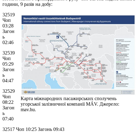
години, 9 разів на добу:
32519
Чоп
03:28
Загон
ь
02:46
32539
Чоп
05:29
Загон
ь
04:47
32529
Чоп
Карта міжнародних пасажирських сполучень
08:22
угорської залізничної компанії MÁV. Джерело:
Загон
mav.hu.
ь
07:40
32517 Чоп 10:25 Загонь 09:43