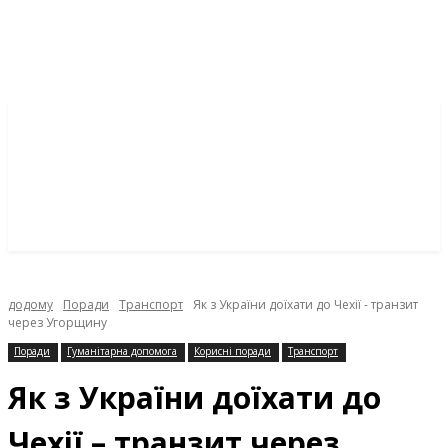
додому
Поради
Транспорт
Як з України доїхати до Чехії - транзит
через Угорщину
Поради
Гуманітарна допомога
Корисні поради
Транспорт
Як з України доїхати до
Чехії – транзит через