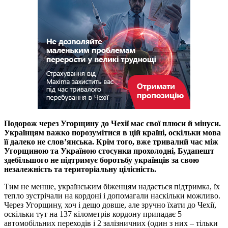
Подорож через Угорщину до Чехії має свої плюси й мінуси.
Українцям важко порозумітися в цій країні, оскільки мова
її далеко не слов’янська. Крім того, вже тривалий час між
Угорщиною та Україною стосунки прохолодні, Будапешт
здебільшого не підтримує боротьбу українців за свою
незалежність та територіальну цілісність.
Тим не менше, українським біженцям надається підтримка, їх
тепло зустрічали на кордоні і допомагали наскільки можливо.
Через Угорщину, хоч і дещо довше, але зручно їхати до Чехії,
оскільки тут на 137 кілометрів кордону припадає 5
автомобільних переходів і 2 залізничних (один з них – тільки