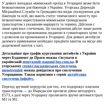
У деяких випадках міжміський проїзд в Угорщині може бути
безкоштовним для біженців з України. Угорська Дирекція
Міграційної Служби та Громадянства видає посвідчення для
біженців та осіб, які мають статус тимчасового захисту про
безкоштовне користування міжміським громадським
транспортом з указанням маршруту та терміну. Дійсним є
лише оригінал з печаткою. Це посвідчення дійсне лише разом
з посвідкою на проживання, виданою в гуманітарних цілях та
з дозволом на проживання в Угорщині. Для деяких автобусів
далекого прямування необхідно придбати квиток на місце або
додатковий квиток у касі.
Детальніше про графік курсування автобусів з України
через Будапешт до Праги можна з’ясувати в
українській
пошуковій машині bus.com.ua
. В
угорському
сервісі пасажирських сполучень
menetrendek
можна довідатися про сполучення
Угорщиною. Також корисним є сервіс
автобусних
сполучень Інфобус.
Перехід зручний передусім для тих, хто подорожує власним
транспортом — до Ньіредьгази пролягає рівна автодорога
E573, а далі через Угорщину пролягають зручні автомагістралі
M3 та М1.