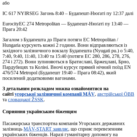
або
IC 617 NYIRSEG Загонь 8:40 – Будапешт-Нюґаті пу 12:37 далі
EurocityEC 274 Metropolitan — Будапешт-Нюґаті пу 13:40 —
Прага 20:42
Загалом з Будапешта до Праги потяги EC Metropolitan /
Hungaria курсують кожні 2 години. Вони відправляються із
західного залізничного вокзалу Будапешта (Nyugati pu.) о 5:40,
7:40, 9:40, 11:40, 13:40 та 15:40 (потяги EC 280, 286, 278, 276,
274 і 272). Вони зупиняються в Братиславі, Бржецлаві, Брно,
Пардубицях та Коліні. Вночі курсує прямий нічний поїзд EN
476/574 Metropol (Будапешт 19:40 – Прага 08:42), який
посилений додатковими вагонами.
З детальним розкладом можна ознайомитися на
сайті
угорської залізничної компанії MÁV
,
австрійської ÖBB
та
словацької ŽSSK
.
Сприяння українським біженцям
Пасажирська транспортна компанія Угорських державних
залізниць
MÁV-START заявляє
, що сприяє перевезенням
українських біженців. Наразі гуманітарну допомогу на