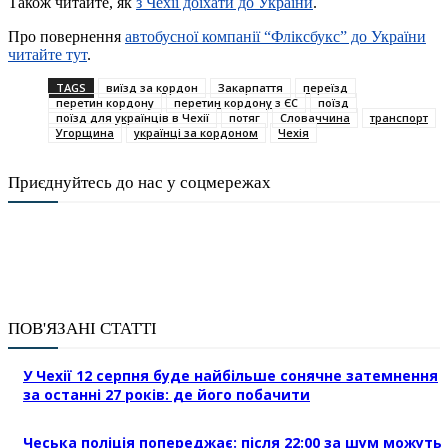
Також читайте, як
з Чехії доїхати до України
.
Про повернення
автобусної компанії “Фліксбукс” до України
читайте тут
.
TAGS
виїзд за кордон
Закарпаття
переїзд
перетин кордону
перетин кордону з ЄС
поїзд
поїзд для українців в Чехії
потяг
Словаччина
транспорт
Угорщина
українці за кордоном
Чехія
Приєднуйтесь до нас у соцмережах
ПОВ'ЯЗАНІ СТАТТІ
У Чехії 12 серпня буде найбільше сонячне затемнення
за останні 27 років: де його побачити
Чеська поліція попереджає: після 22:00 за шум можуть