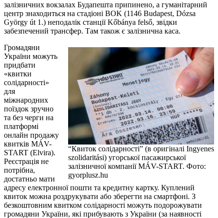
залізничних вокзалах Будапешта припинено, а гуманітарний
центр знаходиться на стадіоні BOK (1146 Budapest, Dózsa
György út 1.) неподалік станції Kőbánya felső, звідки
забезпечений трансфер. Там також є залізнична каса.
Громадяни
України можуть
придбати
«квитки
солідарності»
для
міжнародних
поїздок зручно
та без черги на
платформі
онлайн продажу
квитків MÁV-
“Квиток солідарності” (в оригіналі Ingyenes
START (Elvira).
szolidaritási) угорської пасажирської
Реєстрація не
залізничної компанії MÁV-START. Фото:
потрібна,
gyorplusz.hu
достатньо мати
адресу електронної пошти та кредитну картку. Куплений
квиток можна роздрукувати або зберегти на смартфоні. З
безкоштовним квитком солідарності можуть подорожувати
громадяни України, які прибувають з України (за наявності