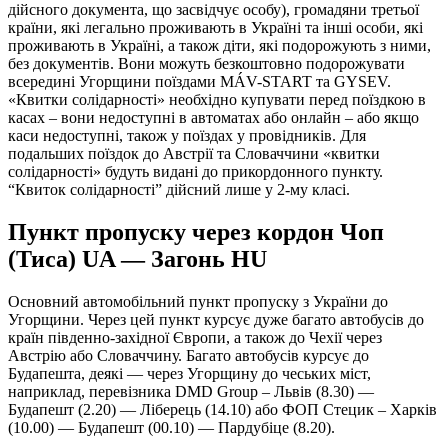
дійсного документа, що засвідчує особу), громадяни третьої
країни, які легально проживають в Україні та інші особи, які
проживають в Україні, а також діти, які подорожують з ними,
без документів. Вони можуть безкоштовно подорожувати
всередині Угорщини поїздами MÁV-START та GYSEV.
«Квитки солідарності» необхідно купувати перед поїздкою в
касах – вони недоступні в автоматах або онлайн – або якщо
каси недоступні, також у поїздах у провідників. Для
подальших поїздок до Австрії та Словаччини «квитки
солідарності» будуть видані до прикордонного пункту.
“Квиток солідарності” дійсний лише у 2-му класі.
Пункт пропуску через кордон Чоп
(Тиса) UA — Загонь HU
Основний автомобільний пункт пропуску з України до
Угорщини. Через цей пункт курсує дуже багато автобусів до
країн південно-західної Європи, а також до Чехії через
Австрію або Словаччину. Багато автобусів курсує до
Будапешта, деякі — через Угорщину до чеських міст,
наприклад, перевізника DMD Group – Львів (8.30) —
Будапешт (2.20) — Ліберець (14.10) або ФОП Стецик – Харків
(10.00) — Будапешт (00.10) — Пардубіце (8.20).