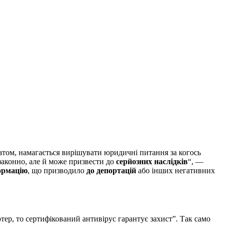
атом, намагається вирішувати юридичні питання за когось
езаконно, але й може призвести до
серйозних наслідків
“, —
ормацію
, що призводило
до депортацій
або інших негативних
ер, то сертифікований антивірус гарантує захист”. Так само