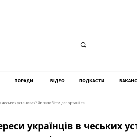
ПОРАДИ
ВІДЕО
ПОДКАСТИ
ВАКАНС
чеських установах? Як запобігти депортації та...
реси українців в чеських ус