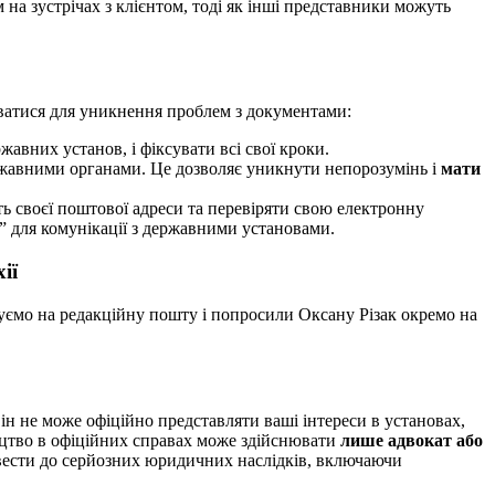
м на зустрічах з клієнтом, тоді як інші представники можуть
уватися для уникнення проблем з документами:
ржавних установ, і фіксувати всі свої кроки.
ержавними органами. Це дозволяє уникнути непорозумінь і
мати
ть своєї поштової адреси та перевіряти свою електронну
” для комунікації з державними установами.
ії
уємо на редакційну пошту і попросили Оксану Різак окремо на
ін не може офіційно представляти ваші інтереси в установах,
ицтво в офіційних справах може здійснювати
лише адвокат або
ести до серйозних юридичних наслідків, включаючи