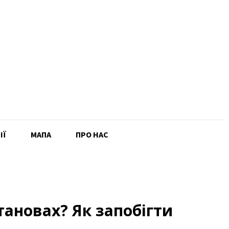
ІЇ
MAПА
ПРО НАС
тановах? Як запобігти