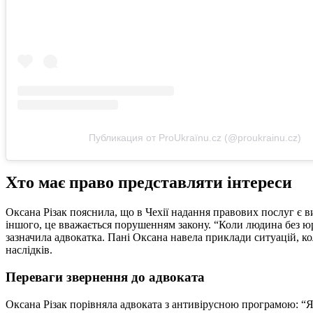
Публикация от ProUkraïnu.cz (@proukrainu.cz)
Хто має право представляти інтереси
Оксана Різак пояснила, що в Чехії надання правових послуг є 
іншого, це вважається порушенням закону. “Коли людина без юри
зазначила адвокатка. Пані Оксана навела приклади ситуацій, к
наслідків.
Переваги звернення до адвоката
Оксана Різак порівняла адвоката з антивірусною програмою: “