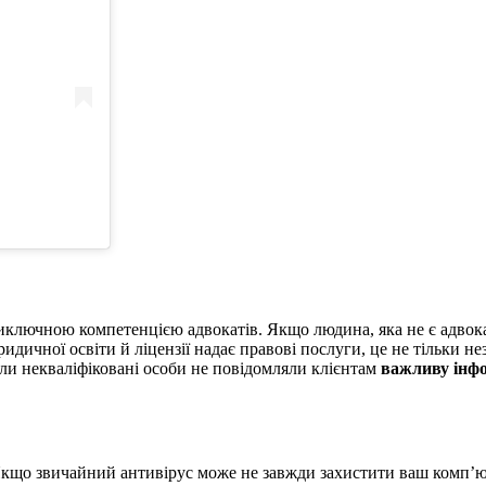
виключною компетенцією адвокатів. Якщо людина, яка не є адвок
дичної освіти й ліцензії надає правові послуги, це не тільки н
оли некваліфіковані особи не повідомляли клієнтам
важливу інф
Якщо звичайний антивірус може не завжди захистити ваш комп’ют