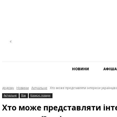
24.2
C
Czech Republic
НОВИНИ
АФIША
додому
Новини
Актуальне
Хто може представляти інтереси українців в 
Актуальне
Віза
Корисні поради
Хто може представляти інте