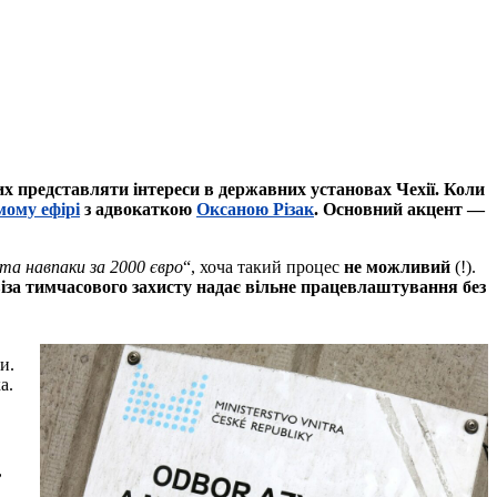
мих представляти інтереси в державних установах Чехії. Коли
ому ефірі
з адвокаткою
Оксаною Різак
. Основний акцент —
та навпаки за 2000 євро
“, хоча такий процес
не можливий
(!).
іза тимчасового захисту надає вільне працевлаштування без
и.
а.
,