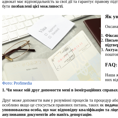
адвокат має відповідальність за свої дії та гарантує правову п
бути
позбавлені цієї можливості
.
Як у
Оксана
Фіксац
Письм
підтве
Актуал
поштов
FAQ: 
Наша ж
них ві
Фото: Profimedia
1. Чи може мій друг допомогти мені в імміграційних справах
Друг може допомогти вам у розумінні процесів та процедур або 
особливо якщо це стосується правових питань, таких як
подача
уповноважена особа, що має відповідну кваліфікацію та ліце
анулювання документів або навіть депортацію
.