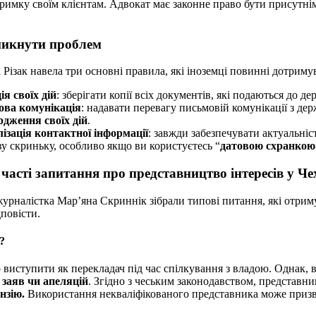
ідтримку своїм клієнтам. Адвокат має законне право бути присутні
никнути проблем
 Різак навела три основні правила, які іноземці повинні дотрим
ія своїх дій
: зберігати копії всіх документів, які подаються до де
ова комунікація
: надавати перевагу письмовій комунікації з д
рдження своїх дій
.
ізація контактної інформації
: завжди забезпечувати актуальніс
у скриньку, особливо якщо ви користуєтесь “
датовою схранкою
часті запитання про представництво інтересів у Чех
урналістка Мар’яна Скриннік зібрали типові питання, які отрим
дповісти.
?
виступити як перекладач під час спілкування з владою. Однак, в
 заяв чи апеляцій
. Згідно з чеським законодавством, представн
нзію.
Використання некваліфікованого представника може призв