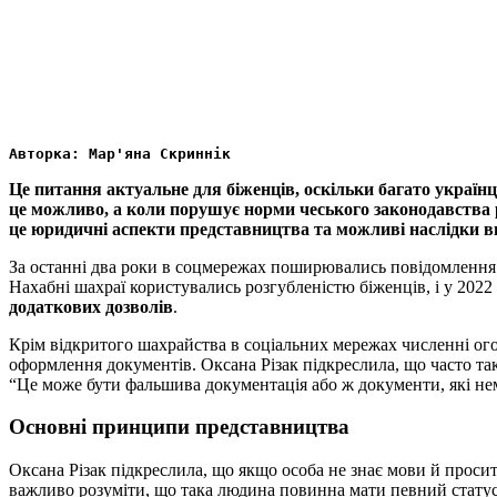
Авторка: Мар'яна Скриннік
Це питання актуальне для біженців, оскільки багато українц
це можливо, а коли порушує норми чеського законодавства 
це юридичні аспекти представництва та можливі наслідки в
За останні два роки в соцмережах поширювались повідомлення
Нахабні шахраї користувались розгубленістю біженців, і у 2022 
додаткових дозволів
.
Крім відкритого шахрайства в соціальних мережах численні ого
оформлення документів. Оксана Різак підкреслила, що часто та
“Це може бути фальшива документація або ж документи, які нем
Основні принципи представництва
Оксана Різак підкреслила, що якщо особа не знає мови й просит
важливо розуміти, що така людина повинна мати певний статус 