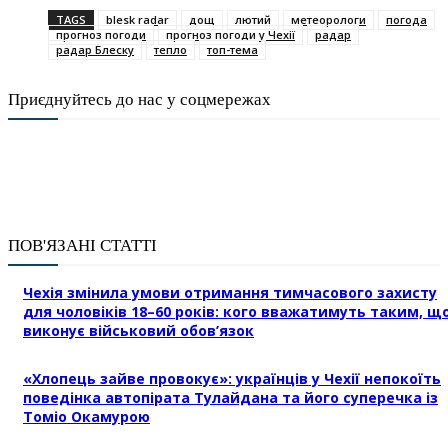
TAGS
blesk radar
дощ
лютий
метеорологи
погода
прогноз погоди
прогноз погоди у Чехії
радар
радар Блеску
тепло
топ-тема
Приєднуйтесь до нас у соцмережах
ПОВ'ЯЗАНІ СТАТТІ
Чехія змінила умови отримання тимчасового захисту
для чоловіків 18–60 років: кого вважатимуть таким, щ
виконує військовий обов’язок
«Хлопець зайве провокує»: українців у Чехії непокоїть
поведінка автопірата Тулайдана та його суперечка із
Томіо Окамурою