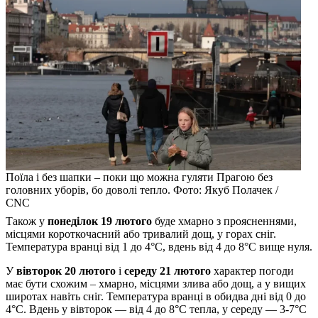
Поїла і без шапки – поки що можна гуляти Прагою без
головних уборів, бо доволі тепло. Фото: Якуб Полачек /
CNC
Також у
понеділок 19 лютого
буде хмарно з проясненнями,
місцями короткочасний або тривалий дощ, у горах сніг.
Температура вранці від 1 до 4°C, вдень від 4 до 8°C вище нуля.
У
вівторок 20 лютого
і
середу 21 лютого
характер погоди
має бути схожим – хмарно, місцями злива або дощ, а у вищих
широтах навіть сніг. Температура вранці в обидва дні від 0 до
4°C. Вдень у вівторок — від 4 до 8°С тепла, у середу — 3-7°С