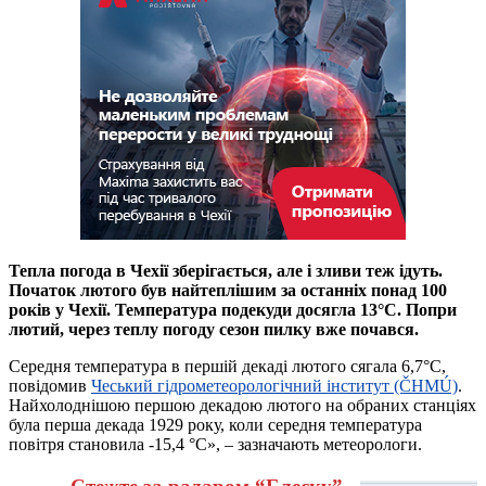
Тепла погода в Чехії зберігається, але і зливи теж ідуть.
Початок лютого був найтеплішим за останніх понад 100
років у Чехії. Температура подекуди досягла 13°C. Попри
лютий, через теплу погоду сезон пилку вже почався.
Середня температура в першій декаді лютого сягала 6,7°С,
повідомив
Чеський гідрометеорологічний інститут (ČHMÚ)
.
Найхолоднішою першою декадою лютого на обраних станціях
була перша декада 1929 року, коли середня температура
повітря становила -15,4 °C», – зазначають метеорологи.