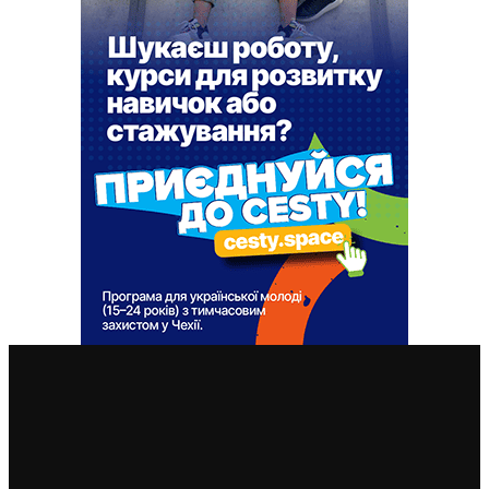
ВАЖЛИВІ СТАТТІ
Чехія припиняє надавати тимчасовий захист для
нових військовозобов’язаних українців уже з 5
серпня: деталі рішення МВС