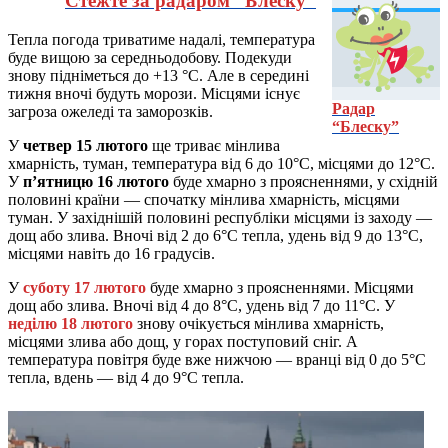
Стежте за радаром “Блеску”
Тепла погода триватиме надалі, температура
буде вищою за середньодобову. Подекуди
знову підніметься до +13 °C. Але в середині
тижня вночі будуть морози. Місцями існує
Радар
загроза ожеледі та заморозків.
“Блеску”
У
четвер 15 лютого
ще триває мінлива
хмарність, туман, температура від 6 до 10°С, місцями до 12°С.
У
п’ятницю 16 лютого
буде хмарно з проясненнями, у східній
половині країни — спочатку мінлива хмарність, місцями
туман. У західнішій половині республіки місцями із заходу —
дощ або злива. Вночі від 2 до 6°C тепла, удень від 9 до 13°C,
місцями навіть до 16 градусів.
У
суботу 17 лютого
буде хмарно з проясненнями. Місцями
дощ або злива. Вночі від 4 до 8°C, удень від 7 до 11°C. У
неділю 18 лютого
знову очікується мінлива хмарність,
місцями злива або дощ, у горах поступовий сніг. А
температура повітря буде вже нижчою — вранці від 0 до 5°С
тепла, вдень — від 4 до 9°С тепла.