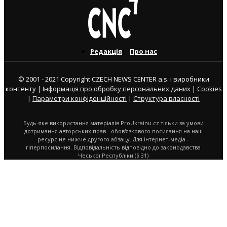
Редакція
Про нас
© 2001 - 2021 Copyright CZECH NEWS CENTER a.s. і виробники
контенту |
Інформація про обробку персональних даних
|
Cookies
|
Параметри конфіденційності
|
Структура власності
Будь-яке використання матеріалів ProUkrainu.cz тільки за умови
дотримання авторських прав - обов'язкового посилання на наш
ресурс не нижче другого абзацу. Для інтернет-медіа -
гіперпосилання. Відповідальність відповідно до законодавства
Чеської Республіки (§ 31)