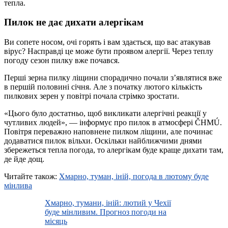
тепла.
Пилок не дає дихати алергікам
Ви сопете носом, очі горять і вам здається, що вас атакував
вірус? Насправді це може бути проявом алергії. Через теплу
погоду сезон пилку вже почався.
Перші зерна пилку ліщини спорадично почали з’являтися вже
в першій половині січня. Але з початку лютого кількість
пилкових зерен у повітрі почала стрімко зростати.
«Цього було достатньо, щоб викликати алергічні реакції у
чутливих людей», — інформує про пилок в атмосфері ČHMÚ.
Повітря переважно наповнене пилком ліщини, але починає
додаватися пилок вільхи. Оскільки найближчими днями
збережеться тепла погода, то алергікам буде краще дихати там,
де йде дощ.
Читайте також:
Хмарно, туман, іній, погода в лютому буде
мінлива
Хмарно, тумани, іній: лютий у Чехії
буде мінливим. Прогноз погоди на
місяць