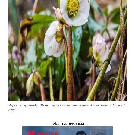
Через теплу погоду у Чехії почали цвісти перші квіти. Фото: Патрік Углірж /
CNC
reklama/реклама