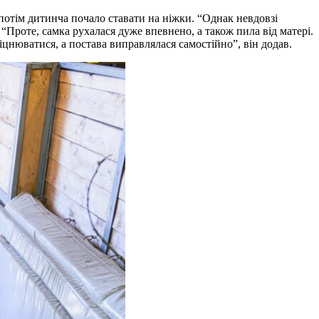
потім дитинча почало ставати на ніжки. “Однак невдовзі
 “Проте, самка рухалася дуже впевнено, а також пила від матері.
цнюватися, а постава виправлялася самостійно”, він додав.