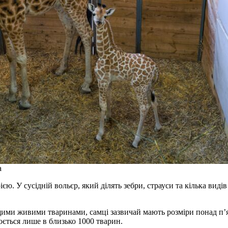
a
ю. У сусідній вольєр, який ділять зебри, страуси та кілька видів
ми живими тваринами, самці зазвичай мають розміри понад п’ят
нюється лише в близько 1000 тварин.