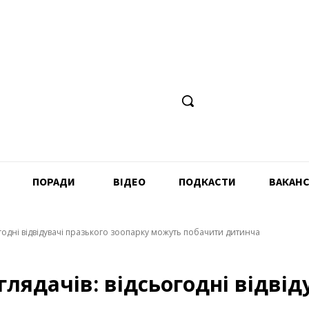
ПОРАДИ
ВІДЕО
ПОДКАСТИ
ВАКАНС
одні відвідувачі празького зоопарку можуть побачити дитинча
ядачів: відсьогодні відвіду