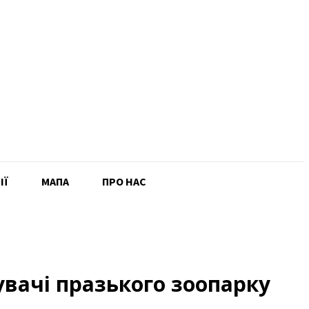
ІЇ
MAПА
ПРО НАС
вачі празького зоопарку