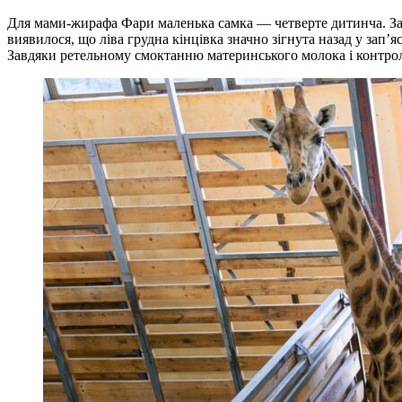
Для мами-жирафа Фари маленька самка — четверте дитинча. За 
виявилося, що ліва грудна кінцівка значно зігнута назад у зап’
Завдяки ретельному смоктанню материнського молока і контроль