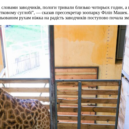
словами заводчиків, пологи тривали близько чотирьох годин, а 
ястковому суглобі”, — сказав прессекретар зоопарку Філіп Машек.
ованим рухам ніжка на радість заводчиків поступово почала змі