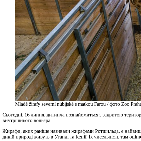
Mládě žirafy severní núbijské s matkou Farou / фото Zoo Prah
Сьогодні, 16 липня, дитинча познайомиться з закритою територіє
внутрішнього вольєра.
Жирафи, яких раніше називали жирафами Ротшильда, є найвищи
дикій природі живуть в Уганді та Кенії. Їх чисельність там оці