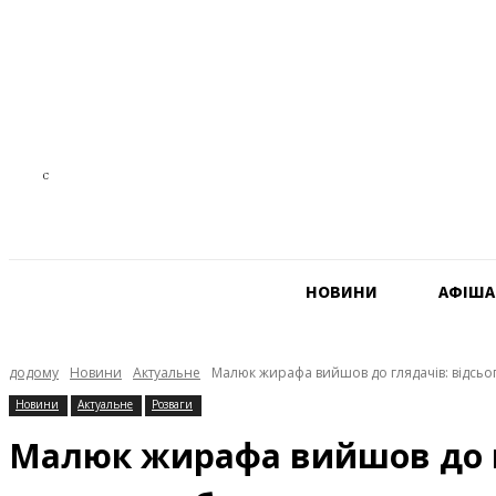
21.5
C
Czech Republic
НОВИНИ
АФIША
додому
Новини
Актуальне
Малюк жирафа вийшов до глядачів: відсьог
Новини
Актуальне
Розваги
Малюк жирафа вийшов до гл