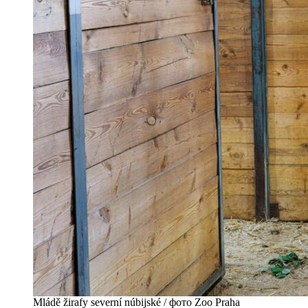
Mládě žirafy severní núbijské / фото Zoo Praha