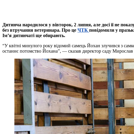
Дитинча народилося у вівторок, 2 липня, але досі її не пока
без втручання ветеринара. Про це
ЧТК
повідомили у празьк
Ім’я дитинчаті ще обирають.
“У квітні минулого року відомий самець Йохан злучився з самко
останнє потомство Йохана”, — сказав директор саду Мирослав