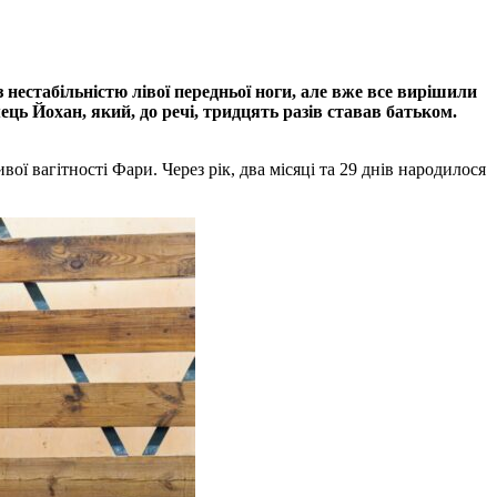
з нестабільністю лівої передньої ноги, але вже все вирішили
ь Йохан, який, до речі, тридцять разів ставав батьком.
​вагітності Фари. Через рік, два місяці та 29 днів народилося