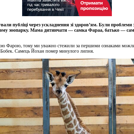
зували публіці через ускладнення зі здоров’ям. Були проблеми 
ому зоопарку. Мама дитинчати — самка Фараа, батько — самец
ю Фарою, тому ми уважно стежили за першими ознаками можливої ​
 Бобек. Самець Йохан помер минулого липня.