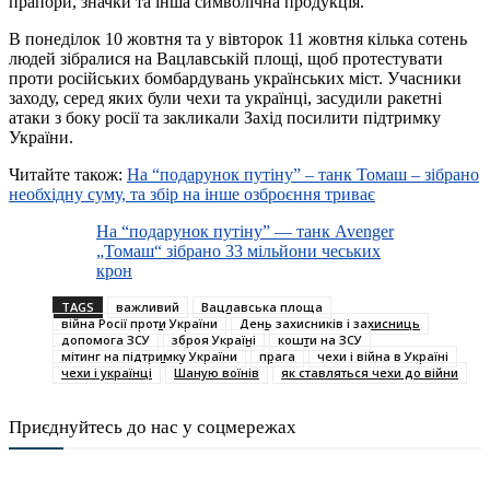
прапори, значки та інша символічна продукція.
В понеділок 10 жовтня та у вівторок 11 жовтня кілька сотень
людей зібралися на Вацлавській площі, щоб протестувати
проти російських бомбардувань українських міст. Учасники
заходу, серед яких були чехи та українці, засудили ракетні
атаки з боку росії та закликали Захід посилити підтримку
України.
Читайте також:
На “подарунок путіну” – танк Томаш – зібрано
необхідну суму, та збір на інше озброєння триває
На “подарунок путіну” — танк Avenger
„Томаш“ зібрано 33 мільйони чеських
крон
TAGS
важливий
Вацлавська площа
війна Росії проти України
День захисників і захисниць
допомога ЗСУ
зброя Україні
кошти на ЗСУ
мітинг на підтримку України
прага
чехи і війна в Україні
чехи і українці
Шаную воїнів
як ставляться чехи до війни
Приєднуйтесь до нас у соцмережах