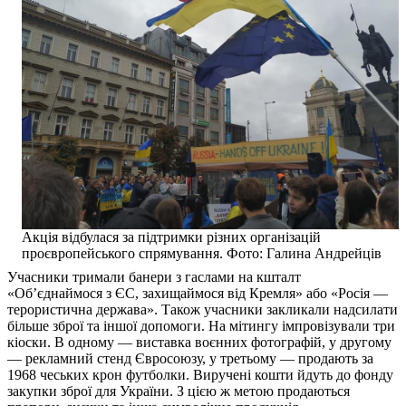
Акція відбулася за підтримки різних організацій
проєвропейського спрямування. Фото: Галина Андрейців
Учасники тримали банери з гаслами на кшталт
«Об’єднаймося з ЄС, захищаймося від Кремля» або «Росія —
терористична держава». Також учасники закликали надсилати
більше зброї та іншої допомоги. На мітингу імпровізували три
кіоски. В одному — виставка воєнних фотографій, у другому
— рекламний стенд Євросоюзу, у третьому — продають за
1968 чеських крон футболки. Виручені кошти йдуть до фонду
закупки зброї для України. З цією ж метою продаються