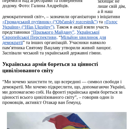
перемоги над агресорами та повернення
захищає не
додому. Фото: Галина Андрейців.
лише свій дім,
а й наш
демократичний світ», – зазначили організатори з ініціативи
«Громадський путівник» (“Občanský rozcestník”)
та
«Голос
України» (“Hlas Ukrajiny”)
. Також в акції взяли участь
представники
“Празького Майдану”,
Української
Європейської Перспективи,
“
Мільйон хвилинок для
демократії
” та інших організацій. Учасники навколо
пам’ятника Святому Вацлаву утворили живий ланцюг.
Заспівали чеський та український державні гімни.
Українська армія бореться за цінності
цивілізованого світу
“Ми хочемо захистити те, що всередині — символ свободи і
демократії. Ми хочемо підкреслити, що, допомагаючи Україні,
ми допомагаємо собі. На фронті українська армія бореться за
цінності всього цивілізованого світу”, – говорив один із
промовців, активіст Отакар ван Ґемунд.