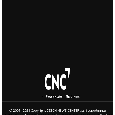
5. 8. 2026
Україна змінить посла в Чехії: Василь Зварич
переходить на роботу до МЗС
3. 8. 2026
Українець приїхав забрати майже 600 тисяч крон у
жертви шахраїв. Поліція затримала його під час
передачі грошей
3. 8. 2026
Редакція
Про нас
© 2001 - 2021 Copyright CZECH NEWS CENTER a.s. і виробники