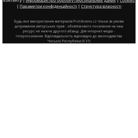
контенту |
Інформація про обробку персональних даних
|
Cookies
|
Параметри конфіденційності
|
Структура власності
Будь-яке використання матеріалів ProUkrainu.cz тільки за умови
дотримання авторських прав - обов'язкового посилання на наш
ресурс не нижче другого абзацу. Для інтернет-медіа -
гіперпосилання. Відповідальність відповідно до законодавства
Чеської Республіки (§ 31)