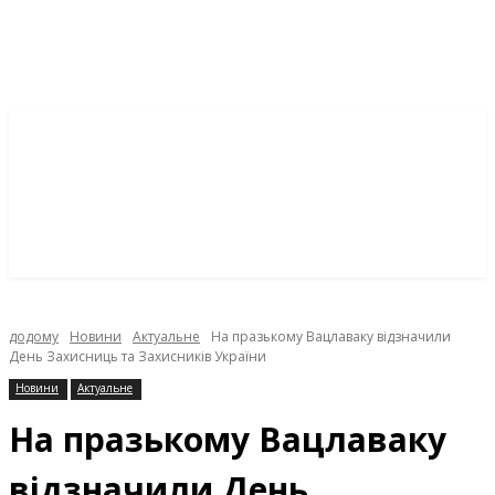
додому
Новини
Актуальне
На празькому Вацлаваку відзначили
День Захисниць та Захисників України
Новини
Актуальне
На празькому Вацлаваку
відзначили День