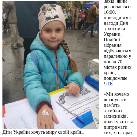
Захід, який
розпочався о
16:00,
проводився з
нагоди Дня
захисника
України.
Подібні
зібрання
відбуваються
паралельно у
понад 70
містах різних
країн,
повідомляє
ЧТК
.
«Ми хочемо
вшанувати
пам’ять
загиблих
захисників,
подякувати та
підтримати
Діти України хочуть миру своїй країні,
тих, хто зараз