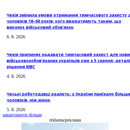
Чехія змінила умови отримання тимчасового захисту 
чоловіків 18–60 років: кого вважатимуть таким, що
виконує військовий обов’язок
6. 8. 2026
Чехія припиняє надавати тимчасовий захист для нови
військовозобов’язаних українців уже з 5 серпня: деталі
рішення МВС
4. 8. 2026
Чеські роботодавці радіють: з України приїхало більш
чоловіків, ніж жінок
5. 8. 2026
завантажити більше
reklama/реклама