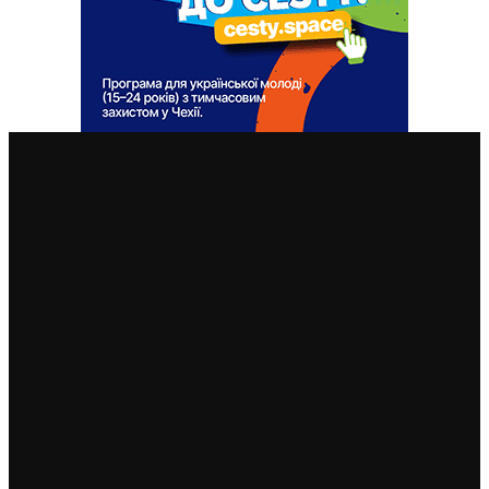
ВАЖЛИВІ СТАТТІ
Чехія змінила умови отримання тимчасового захисту
для чоловіків 18–60 років: кого вважатимуть таким,
що виконує військовий обов’язок
6. 8. 2026
Чехія припиняє надавати тимчасовий захист для
нових військовозобов’язаних українців уже з 5
серпня: деталі рішення МВС
4. 8. 2026
Чеські роботодавці радіють: з України приїхало
більше чоловіків, ніж жінок