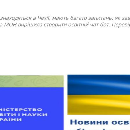
аз знаходяться в Чехії, мають багато запитань: як з
да МОН вирішила створити освітній чат-бот. Переві