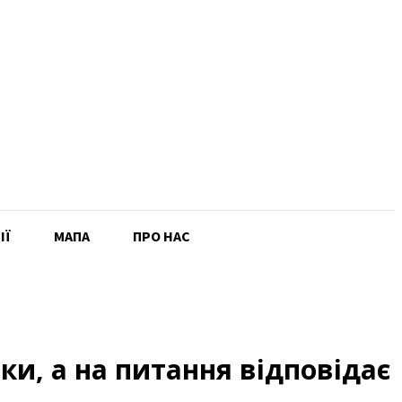
ІЇ
MAПА
ПРО НАС
и, а на питання відповідає