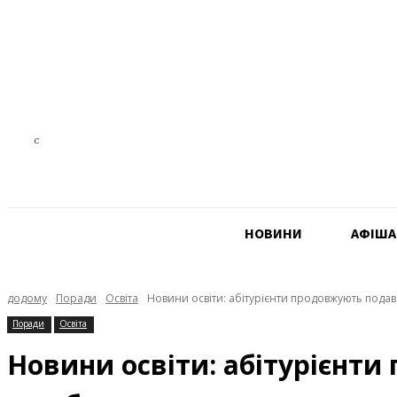
28.8
C
Czech Republic
НОВИНИ
АФIША
додому
Поради
Освіта
Новини освіти: абітурієнти продовжують подава
Поради
Освіта
Новини освіти: абітурієнти