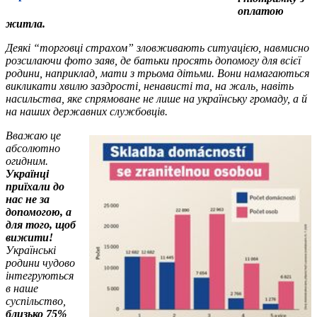
оплатою
житла.
Деякі “торговці страхом” зловживають ситуацією, навмисно
розсилаючи фото заяв, де батьки просять допомогу для всієї
родини, наприклад, мати з трьома дітьми. Вони намагаються
викликати хвилю заздрості, ненависті та, на жаль, навіть
насильства, яке спрямоване не лише на українську громаду, а й
на наших державних службовців.
Вважаю це
абсолютно
огидним.
Українці
приїхали до
нас не за
допомогою, а
для того, щоб
вижити!
Українські
родини чудово
інтегруються
в наше
суспільство,
близько 75%