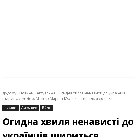
додому
Новини
Актуальне
Огидна хвиля ненависті до українців
шириться Чехією. Міністр Маріан Юречка звернувся до чехів
Новини
Актуальне
Війна
Огидна хвиля ненависті до
українців шириться