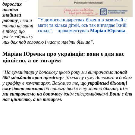
дорослих
швидко
знайшли
“У домогосподарствах біженців зазвичай є
роботу
, і вони
мати та кілька дітей, ось так виглядає їхній
точно не винні
склад”, – прокоментував
Маріан Юречка
.
в тому, що
росія забрала у
них дах над головою і часто навіть більше”.
Маріан Юречка про українців: вони є для нас
цінністю, а не тягарем
“
На гуманітарну допомогу цього року ми витрачаємо
понад
600 мільйонів крон щомісяця
. Загальну суму допомоги я додам
у графіку в коментарях. Важливо те, що
українські біженці
вже давно вносять
до нашого бюджету значно
більше, ніж
ми витрачаємо на допомогу
їхнім співгромадянам!
Вони є для
нас цінністю, а не тягарем.