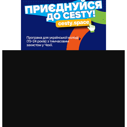
ВАЖЛИВІ СТАТТІ
Чехія змінила умови отримання тимчасового захисту
для чоловіків 18–60 років: кого вважатимуть таким,
що виконує військовий обов’язок
6. 8. 2026
Чехія припиняє надавати тимчасовий захист для
нових військовозобов’язаних українців уже з 5
серпня: деталі рішення МВС
4. 8. 2026