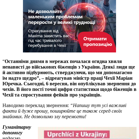
“
Останніми днями в мережах почалася огидна хвиля
ненависті до військових біженців з України. Деякі люди ще
й активно підбурюють, стверджуючи, що ми допомагаємо
їм надто щедро”, – відреагував міністр праці Чехії Маріан
Юречка. Сьогодні, 6 вересня, він опублікував звернення до
чехів. В його пості точні цифри статистики щодо біженців в
Чехії та спростування фейків про українців.
Наводимо переклад звернення:
“Напишу тут усі важливі
факти й дуже прошу, поширюйте це також серед своїх
знайомих. Не дозволимо злу перемогти!
Гуманітарну
допомогу
надаємо