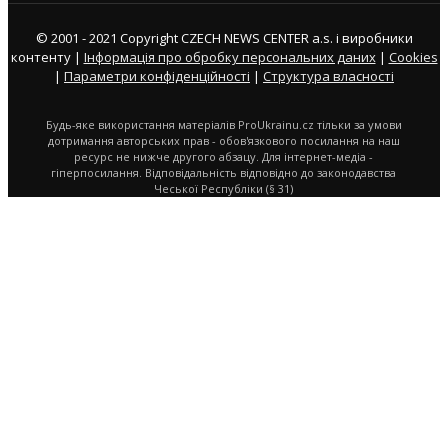
© 2001 - 2021 Copyright CZECH NEWS CENTER a.s. і виробники
контенту |
Інформація про обробку персональних даних
|
Cookies
|
Параметри конфіденційності
|
Структура власності
Будь-яке використання матеріалів ProUkrainu.cz тільки за умови
дотримання авторських прав - обов'язкового посилання на наш
ресурс не нижче другого абзацу. Для інтернет-медіа -
гіперпосилання. Відповідальність відповідно до законодавства
Чеської Республіки (§ 31)