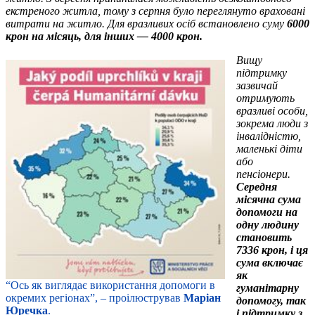
екстреного житла, тому з серпня було переглянуто враховані
витрати на житло. Для вразливих осіб встановлено суму
6000
крон на місяць, для інших — 4000 крон.
Вищу
підтримку
зазвичай
отримують
вразливі особи,
зокрема люди з
інвалідністю,
маленькі діти
або
пенсіонери.
Середня
місячна сума
допомоги на
одну людину
становить
7336 крон, і ця
сума включає
як
“Ось як виглядає використання допомоги в
гуманітарну
окремих регіонах”, – проілюстрував
Маріан
допомогу, так
Юречка
.
і підтримку з