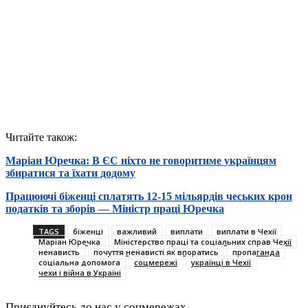
Читайте також:
Маріан Юречка: В ЄС ніхто не говоритиме українцям
збиратися та їхати додому
Працюючі біженці сплатять 12-15 мільярдів чеських крон
податків та зборів — Міністр праці Юречка
TAGS
біженці
важливий
виплати
виплати в Чехії
Маріан Юречка
Міністерство праці та соціальних справ Чехії
ненависть
почуття ненависті як впоратись
пропаганда
соціальна допомога
соцмережі
українці в Чехії
чехи і війна в Україні
Приєднуйтесь до нас у соцмережах