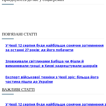
ПОВ'ЯЗАНІ СТАТТІ
У Чехії 12 серпня буде найбільше сонячне затемнення
за останні 27 років: де його побачити
Зловживали світлинами Бабіша чи Фіали й
виманювали гроші: в Києві заарештували шахраїв
Експорт військової техніки з Чехії зріс: більша його
частина пішла до України
ВАЖЛИВІ СТАТТІ
У Чехії 12 серпня буде найбільше сонячне затемнення 