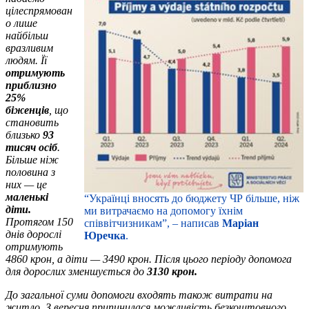
цілеспрямован
о лише
найбільш
вразливим
людям. Її
отримують
приблизно
25%
біженців
, що
становить
близько
93
тисяч осіб
.
Більше ніж
половина з
них — це
маленькі
“Українці вносять до бюджету ЧР більше, ніж
діти.
ми витрачаємо на допомогу їхнім
Протягом 150
співвітчизникам”, – написав
Маріан
днів дорослі
Юречка
.
отримують
4860 крон, а діти — 3490 крон. Після цього періоду допомога
для дорослих зменшується до
3130 крон.
До загальної суми допомоги входять також витрати на
житло. З вересня припинилася можливість безкоштовного