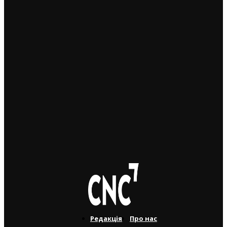
Чеські роботодавці радіють: з України приїхало
більше чоловіків, ніж жінок
5. 8. 2026
Україна змінить посла в Чехії: Василь Зварич
переходить на роботу до МЗС
3. 8. 2026
Українець приїхав забрати майже 600 тисяч крон у
жертви шахраїв. Поліція затримала його під час
передачі грошей
3. 8. 2026
Редакція
Про нас