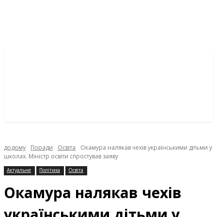
додому
Поради
Освіта
Окамура налякав чехів українськими дітьми у
школах. Міністр освіти спростував заяву
Актуальне
Політика
Освіта
Окамура налякав чехів
українськими дітьми у