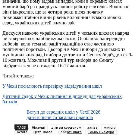
зазначив, що йому відомі випадки, коли в окремих класах
мовний бар’єр справді ускладнює роботу вчителів. Водночас
він підкреслив, що за чотири роки після початку
повномасштабної війни рівень володіння чеською мовою
серед українських дітей значно зріс.
Дискусія навколо українських дітей у чеських школах навряд
чи завершиться найближчим часом. Особливо напередодні
виборів, коли тема міграції традиційно стає частиною
політичної боротьби. Цьогоріч в Чехії вибори до міських та
муніципальних рад і вибори до третини Сенату (відбудуться 9-
10 жовтня). Можливий другий тур виборів до Сенату
відбудеться через тиждень 16-17 жовтня.
Читайте також:
У Чехії посилюють перевірку відвідування шкіл
Дитячий садок у Чехії: питання-відповіді для українських
батьків
Вступ до середніх шкіл у Чехії 2026:
дати іспитів та загальні правила
TAGS
біженці
діти за кордоном
заява
міністр
освіта
Петр Фіала
Роберт Плага
Томіо Окамура