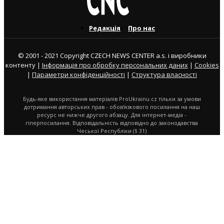
Редакція
Про нас
© 2001 - 2021 Copyright CZECH NEWS CENTER a.s. і виробники
контенту |
Інформація про обробку персональних даних
|
Cookies
|
Параметри конфіденційності
|
Структура власності
Будь-яке використання матеріалів ProUkrainu.cz тільки за умови
дотримання авторських прав - обов'язкового посилання на наш
ресурс не нижче другого абзацу. Для інтернет-медіа -
гіперпосилання. Відповідальність відповідно до законодавства
Чеської Республіки (§ 31)