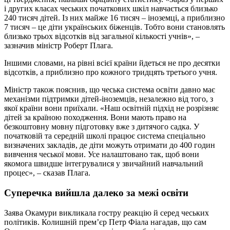
і других класах чеських початкових шкіл навчається близько
240 тисяч дітей. Із них майже 16 тисяч – іноземці, а приблизно
7 тисяч – це діти українських біженців. Тобто вони становлять
близько трьох відсотків від загальної кількості учнів», –
зазначив міністр Роберт Плага.
Іншими словами, на рівні всієї країни йдеться не про десятки
відсотків, а приблизно про кожного тридцять третього учня.
Міністр також пояснив, що чеська система освіти давно має
механізми підтримки дітей-іноземців, незалежно від того, з
якої країни вони приїхали. «Наш освітній підхід не розрізняє
дітей за країною походження. Вони мають право на
безкоштовну мовну підготовку вже з дитячого садка. У
початковій та середній школі працює система спеціально
визначених закладів, де діти можуть отримати до 400 годин
вивчення чеської мови. Усе налаштовано так, щоб вони
якомога швидше інтегрувалися у звичайний навчальний
процес», – сказав Плага.
Суперечка вийшла далеко за межі освіти
Заява Окамури викликала гостру реакцію й серед чеських
політиків. Колишній прем’єр Петр Фіала нагадав, що сам