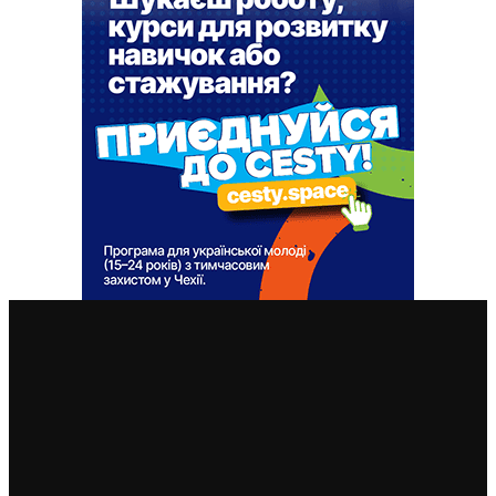
ВАЖЛИВІ СТАТТІ
Чехія припиняє надавати тимчасовий захист для
нових військовозобов’язаних українців уже з 5
серпня: деталі рішення МВС
4. 8. 2026