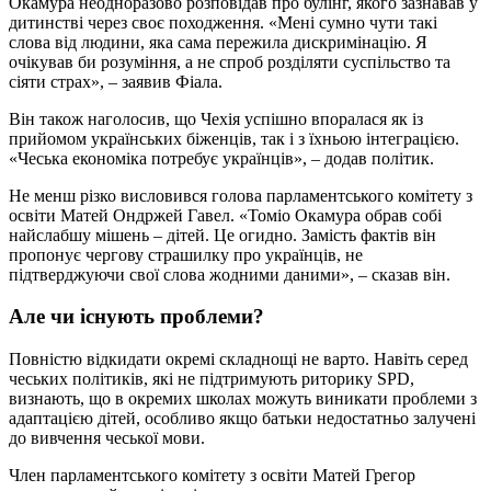
Окамура неодноразово розповідав про булінг, якого зазнавав у
дитинстві через своє походження. «Мені сумно чути такі
слова від людини, яка сама пережила дискримінацію. Я
очікував би розуміння, а не спроб розділяти суспільство та
сіяти страх», – заявив Фіала.
Він також наголосив, що Чехія успішно впоралася як із
прийомом українських біженців, так і з їхньою інтеграцією.
«Чеська економіка потребує українців», – додав політик.
Не менш різко висловився голова парламентського комітету з
освіти Матей Ондржей Гавел. «Томіо Окамура обрав собі
найслабшу мішень – дітей. Це огидно. Замість фактів він
пропонує чергову страшилку про українців, не
підтверджуючи свої слова жодними даними», – сказав він.
Але чи існують проблеми?
Повністю відкидати окремі складнощі не варто. Навіть серед
чеських політиків, які не підтримують риторику SPD,
визнають, що в окремих школах можуть виникати проблеми з
адаптацією дітей, особливо якщо батьки недостатньо залучені
до вивчення чеської мови.
Член парламентського комітету з освіти Матей Грегор