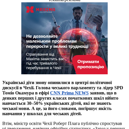
Українські діти знову опинилися в центрі політичної
дискусії в Чехії. Голова чеського парламенту та лідер SPD
Томіо Окамура в ефірі
CNN Prima NEWS
заявив, що в
деяких перших і других класах початкових шкіл нібито
навчається 30–50% українських дітей, які не знають
чеської мови. А це, за його словами, погіршує якість
навчання у школах
для чеських дітей.
Втім, міністр освіти Чехії Роберт Плага публічно спростував
ці твердження, навівши офіційну статистику. «Зараз у перших