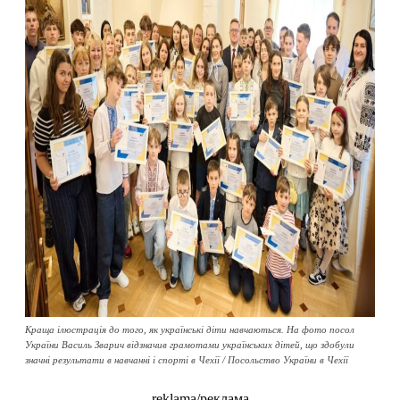
Краща ілюстрація до того, як українські діти навчаються. На фото посол
України Василь Зварич відзначив грамотами українських дітей, що здобули
значні результати в навчанні і спорті в Чехії / Посольство України в Чехії
reklama/реклама