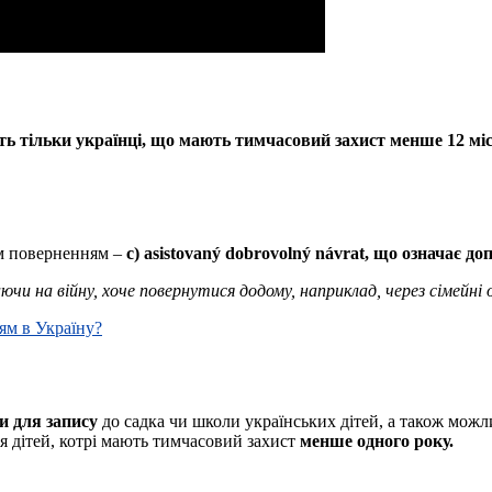
 тільки українці, що мають тимчасовий захист менше 12 міс
им поверненням –
c) asistovaný dobrovolný návrat, що означає 
и на війну, хоче повернутися додому, наприклад, через сімейні
ям в Україну?
и для запису
до садка чи школи українських дітей, а також можл
 дітей, котрі мають тимчасовий захист
менше одного року.