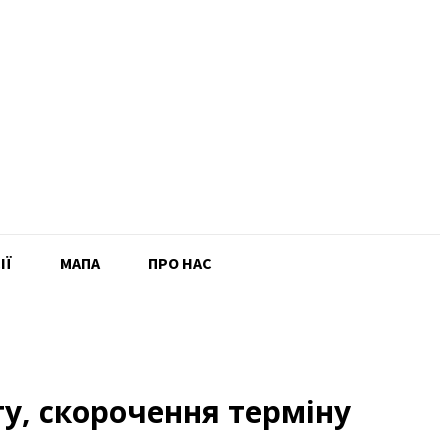
ІЇ
MAПА
ПРО НАС
ту, скорочення терміну