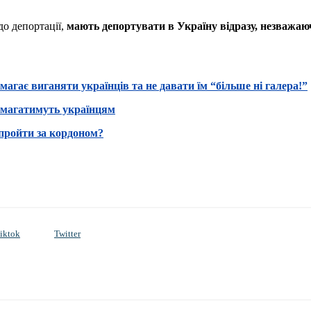
до депортації,
мають депортувати в Україну відразу, незважаю
агає виганяти українців та не давати їм “більше ні галера!”
помагатимуть українцям
 пройти за кордоном?
iktok
Twitter