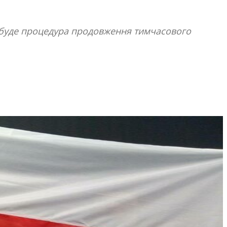
ю буде процедура продовження тимчасового