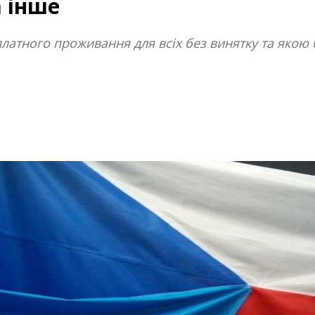
 інше
платного проживання для всіх без винятку та яко