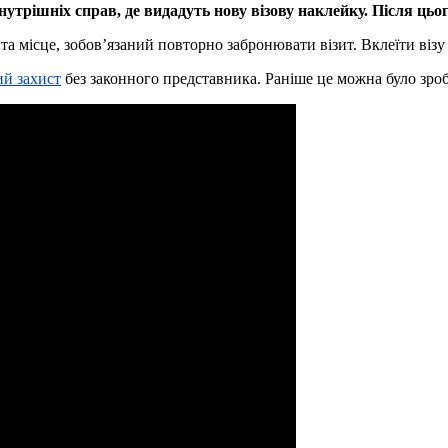
нутрішніх справ, де видадуть нову візову наклейку. Після цьо
 та місце, зобов’язаний повторно забронювати візит. Вклеїти візу
ий захист
без законного представника. Раніше це можна було зроб