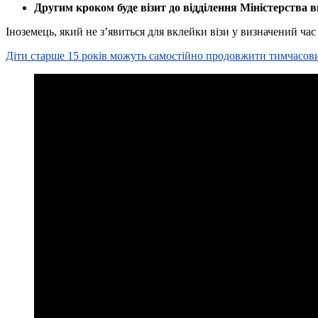
Другим кроком буде візит до відділення Міністерства в
Іноземець, який не з’явиться для вклейки візи у визначений час
Діти старше 15 років можуть самостійно продовжити тимчасов