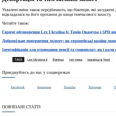
Ухвалені зміни також передбачають, що біженців, які засуджені 
відкладалася на його прохання до кінця тимчасового захисту.
Читайте також:
Гаряче обговорення Lex Ukrajina 6: Томіо Окамура з SPD вим
Добровільне повернення додому: як європейські країни до
Ідентифікація для отримання пенсії та соцвиплат: як і коли
TAGS
Lex Ukrajina 6
біженці
топ-тема
українці в Чехії
Приєднуйтесь до нас у соцмережах
Facebook
Instagram
Youtube
Telegram
T
ПОВ'ЯЗАНІ СТАТТІ