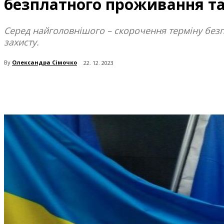
безплатного проживання та
Серед найголовнішого – скорочення терміну без
захисту.
By
Олександра Сімочко
22. 12. 2023
поділіться