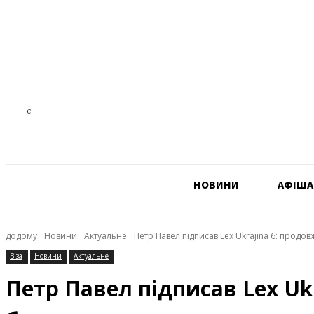
13.2
C
Czech Republic
НОВИНИ
АФIША
додому
Новини
Актуальне
Петр Павел підписав Lex Ukrajina 6: продо
Віза
Новини
Актуальне
Петр Павел підписав Lex Uk