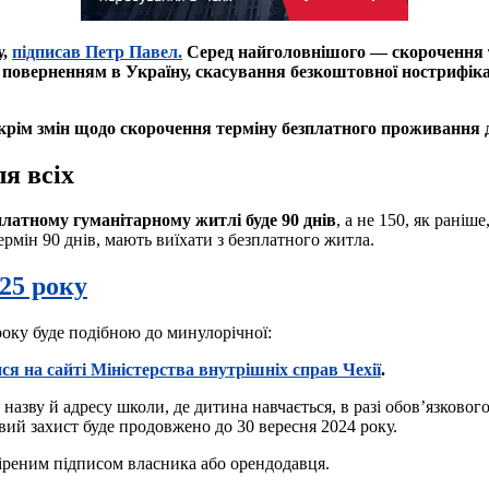
у,
підписав Петр Павел.
Серед найголовнішого — скорочення т
поверненням в Україну, скасування безкоштовної нострифікац
 крім змін щодо скорочення терміну безплатного проживання до 
я всіх
латному гуманітарному житлі буде 90 днів
, а не 150, як раніш
ермін 90 днів, мають виїхати з безплатного житла.
25 року
оку буде подібною до минулорічної:
ся на сайті Міністерства внутрішніх справ Чехії
.
а назву й адресу школи, де дитина навчається, в разі обов’язково
ий захист буде продовжено до 30 вересня 2024 року.
віреним підписом власника або орендодавця.