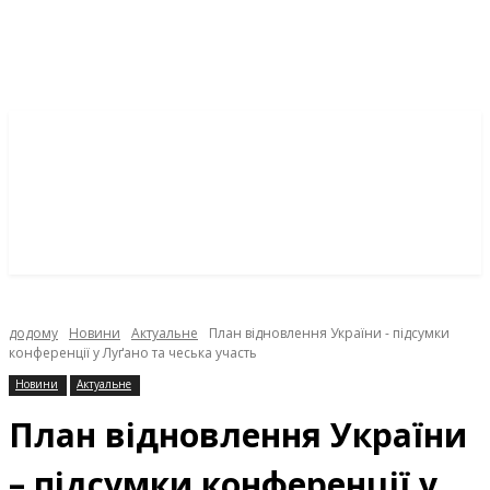
додому
Новини
Актуальне
План відновлення України - підсумки
конференції у Луґано та чеська участь
Новини
Актуальне
План відновлення України
– підсумки конференції у