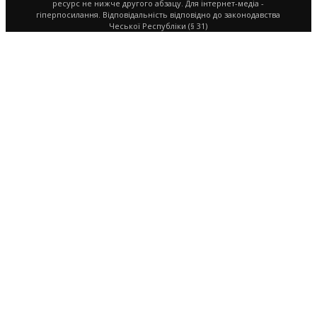
ресурс не нижче другого абзацу. Для інтернет-медіа -
гіперпосилання. Відповідальність відповідно до законодавства
Чеської Республіки (§ 31)