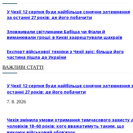
У Чехії 12 серпня буде найбільше сонячне затемнення
за останні 27 років: де його побачити
Зловживали світлинами Бабіша чи Фіали й
виманювали гроші: в Києві заарештували шахраїв
Експорт військової техніки з Чехії зріс: більша його
частина пішла до України
ВАЖЛИВІ СТАТТІ
У Чехії 12 серпня буде найбільше сонячне затемнення 
останні 27 років: де його побачити
7. 8. 2026
Чехія змінила умови отримання тимчасового захисту 
чоловіків 18–60 років: кого вважатимуть таким, що
виконує військовий обов’язок