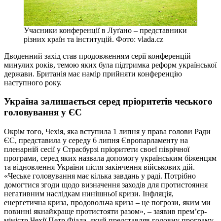
Учасники конференції в Луґано – представники
різних країн та інституцій. Фото: vlada.cz
Дводенний захід став продовженням серії конференцій
минулих років, темою яких була підтримка реформ української
держави. Британія має намір прийняти конференцію
наступного року.
Україна залишається серед пріоритетів чеського
головування у ЄС
Окрім того, Чехія, яка вступила 1 липня у права голови Ради
ЄС, представила у середу 6 липня Європарламенту на
пленарній сесії у Страсбурзі пріоритети своєї піврічної
програми, серед яких назвала допомогу українським біженцям
та відновлення України після закінчення військових дій.
«Чеське головування має кілька завдань у раді. Потрібно
домогтися згоди щодо визначення заходів для протистояння
негативним наслідкам нинішньої кризи. Інфляція,
енергетична криза, продовольча криза – це погрози, яким ми
повинні якнайкраще протистояти разом», – заявив прем’єр-
міністр Чехії Петр Фіала, який представляв головну програму.