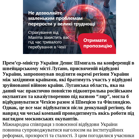
Прем’єр-міністр України Денис Шмигаль на конференції в
швейцарському місті Луґано, присвяченій відбудові
України, запропонував поділити окремі регіони України
між західними країнами, які братимуть участь у відбудові
зруйнованої війною країни. Луганська область, яка на
даний час практично повністю підконтрольна російським
окупантам та квазіутворенню під назвою “лнр”, могла б
відбудовуватися Чехією разом зі Швецією та Фінляндією.
Однак, це все має відбуватися після деокупації регіону, бо
навряд чи чеські компанії проводитимуть якісь роботи під
наглядом московських окупантів.
Міжнародна співпраця з повоєнної відбудови України
повинна супроводжуватися наголосом на інституційних
реформах, прозорості та сталості. З цим погодилися учасники