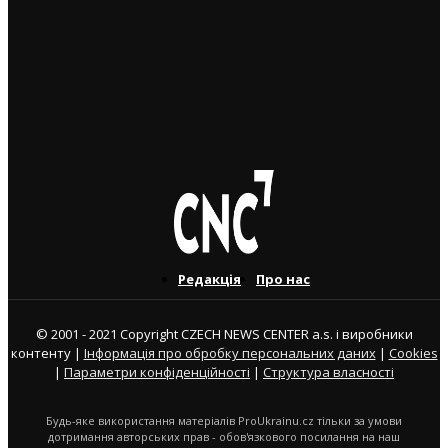
3. 8. 2026
Українець приїхав забрати майже 600 тисяч крон у
жертви шахраїв. Поліція затримала його під час
передачі грошей
3. 8. 2026
Редакція
Про нас
© 2001 - 2021 Copyright CZECH NEWS CENTER a.s. і виробники
контенту |
Інформація про обробку персональних даних
|
Cookies
|
Параметри конфіденційності
|
Структура власності
Будь-яке використання матеріалів ProUkrainu.cz тільки за умови
дотримання авторських прав - обов'язкового посилання на наш