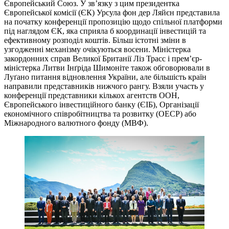
Європейський Союз. У зв’язку з цим президентка
Європейської комісії (ЄК) Урсула фон дер Ляйєн представила
на початку конференції пропозицію щодо спільної платформи
під наглядом ЄК, яка сприяла б координації інвестицій та
ефективному розподіл коштів. Більш істотні зміни в
узгодженні механізму очікуються восени. Міністерка
закордонних справ Великої Британії Ліз Трасс і прем’єр-
міністерка Литви Інґріда Шимоніте також обговорювали в
Луґано питання відновлення України, але більшість країн
направили представників нижчого рангу. Взяли участь у
конференції представники кількох агентств ООН,
Європейського інвестиційного банку (ЄІБ), Організації
економічного співробітництва та розвитку (ОЕСР) або
Міжнародного валютного фонду (МВФ).