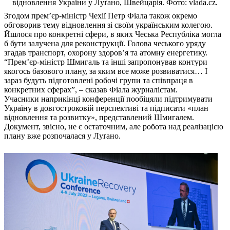
відновлення України у Луґано, Швейцарія. Фото: vlada.cz.
Згодом прем’єр-міністр Чехії Петр Фіала також окремо
обговорив тему відновлення зі своїм українським колегою.
Йшлося про конкретні сфери, в яких Чеська Республіка могла
б бути залучена для реконструкції. Голова чеського уряду
згадав транспорт, охорону здоров’я та атомну енергетику.
“Прем’єр-міністр Шмигаль та інші запропонував контури
якогось базового плану, за яким все може розвиватися… І
зараз будуть підготовлені робочі групи та співпраця в
конкретних сферах”, – сказав Фіала журналістам.
Учасники наприкінці конференції пообіцяли підтримувати
Україну в довгостроковій перспективі та підписати «план
відновлення та розвитку», представлений Шмигалем.
Документ, звісно, не є остаточним, але робота над реалізацією
плану вже розпочалася у Луґано.