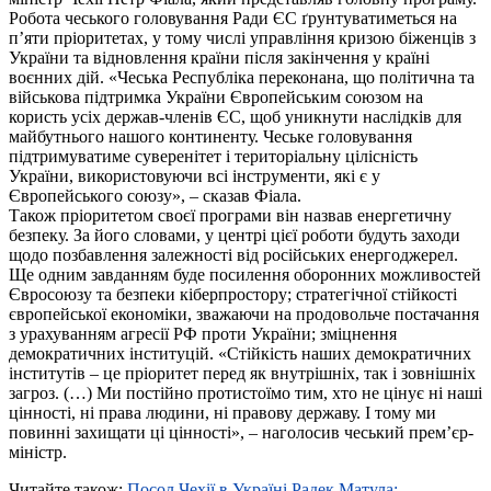
Робота чеського головування Ради ЄС ґрунтуватиметься на
п’яти пріоритетах, у тому числі управління кризою біженців з
України та відновлення країни після закінчення у країні
воєнних дій. «Чеська Республіка переконана, що політична та
військова підтримка України Європейським союзом на
користь усіх держав-членів ЄС, щоб уникнути наслідків для
майбутнього нашого континенту. Чеське головування
підтримуватиме суверенітет і територіальну цілісність
України, використовуючи всі інструменти, які є у
Європейського союзу», – сказав Фіала.
Також пріоритетом своєї програми він назвав енергетичну
безпеку. За його словами, у центрі цієї роботи будуть заходи
щодо позбавлення залежності від російських енергоджерел.
Ще одним завданням буде посилення оборонних можливостей
Євросоюзу та безпеки кіберпростору; стратегічної стійкості
європейської економіки, зважаючи на продовольче постачання
з урахуванням агресії РФ проти України; зміцнення
демократичних інституцій. «Стійкість наших демократичних
інститутів – це пріоритет перед як внутрішніх, так і зовнішніх
загроз. (…) Ми постійно протистоїмо тим, хто не цінує ні наші
цінності, ні права людини, ні правову державу. І тому ми
повинні захищати ці цінності», – наголосив чеський прем’єр-
міністр.
Читайте також:
Посол Чехії в Україні Радек Матула: