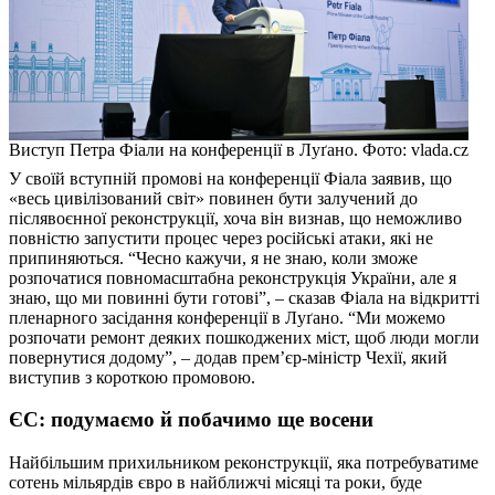
Виступ Петра Фіали на конференції в Луґано. Фото: vlada.cz
У своїй вступній промові на конференції Фіала заявив, що
«весь цивілізований світ» повинен бути залучений до
післявоєнної реконструкції, хоча він визнав, що неможливо
повністю запустити процес через російські атаки, які не
припиняються. “Чесно кажучи, я не знаю, коли зможе
розпочатися повномасштабна реконструкція України, але я
знаю, що ми повинні бути готові”, – сказав Фіала на відкритті
пленарного засідання конференції в Луґано. “Ми можемо
розпочати ремонт деяких пошкоджених міст, щоб люди могли
повернутися додому”, – додав прем’єр-міністр Чехії, який
виступив з короткою промовою.
ЄС: подумаємо й побачимо ще восени
Найбільшим прихильником реконструкції, яка потребуватиме
сотень мільярдів євро в найближчі місяці та роки, буде