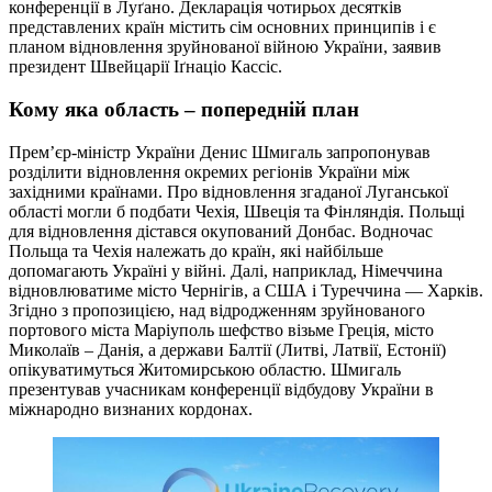
конференції в Луґано. Декларація чотирьох десятків
представлених країн містить сім основних принципів і є
планом відновлення зруйнованої війною України, заявив
президент Швейцарії Іґнаціо Кассіс.
Кому яка область – попередній план
Прем’єр-міністр України Денис Шмигаль запропонував
розділити відновлення окремих регіонів України між
західними країнами. Про відновлення згаданої Луганської
області могли б подбати Чехія, Швеція та Фінляндія. Польщі
для відновлення дістався окупований Донбас. Водночас
Польща та Чехія належать до країн, які найбільше
допомагають Україні у війні. Далі, наприклад, Німеччина
відновлюватиме місто Чернігів, а США і Туреччина — Харків.
Згідно з пропозицією, над відродженням зруйнованого
портового міста Маріуполь шефство візьме Греція, місто
Миколаїв – Данія, а держави Балтії (Литві, Латвії, Естонії)
опікуватимуться Житомирською областю. Шмигаль
презентував учасникам конференції відбудову України в
міжнародно визнаних кордонах.