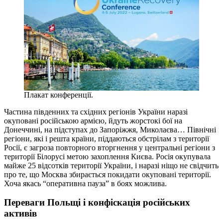
Плакат конференції.
Частина південних та східних регіонів України наразі
окуповані російською армією, йдуть жорстокі бої на
Донеччині, на підступах до Запоріжжя, Миколаєва… Північні
регіони, які і решта країни, піддаються обстрілам з території
Росії, є загроза повторного вторгнення у центральні регіони з
території Білорусі метою захоплення Києва. Росія окупувала
майже 25 відсотків території України, і наразі ніщо не свідчить
про те, що Москва збирається покидати окуповані території.
Хоча якась “оперативна пауза” в боях можлива.
Переваги Польщі і конфіскація російських
активів