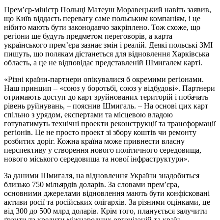
Прем’єр-міністр Польщі Матеуш Моравецький навіть заявив,
що Київ віддасть перевагу саме польським компаніям, і це
нібито мають бути законодавчо закріплено. Тож схоже, що
регіони ще будуть предметом переговорів, а карта
українського прем’єра зазнає змін і реалій. Деякі польські ЗМІ
пишуть, що полякам дістанеться для відновлення Харківська
область, а це не відповідає представленій Шмигалем карті.
«Різні країни-партнери опікувалися б окремими регіонами.
Наш принцип – «союз у боротьбі, союз у відбудові». Партнери
отримають доступ до карт зруйнованих територій і побачать
рівень руйнувань, – пояснив Шмигаль. – На основі цих карт
спільно з урядом, експертами та місцевою владою
готуватимуть технічні проекти реконструкції та трансформації
регіонів. Це не просто проект зі збору коштів чи ремонту
розбитих доріг. Кожна країна може привнести власну
перспективу у створення нового політичного середовища,
нового міського середовища та нової інфраструктури».
За даними Шмигаля, на відновлення України знадобиться
близько 750 мільярдів доларів. За словами прем’єра,
основними джерелами відновлення мають бути конфісковані
активи росії та російських олігархів. За різними оцінками, це
від 300 до 500 млрд доларів. Крім того, планується залучити
ґранти та кредити міжнародних організацій та країн-