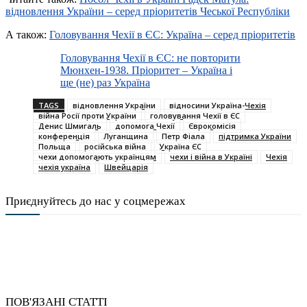
відновлення України – серед пріоритетів Чеської Республіки
А також:
Головування Чехії в ЄС: Україна – серед пріоритетів
Головування Чехії в ЄС: не повторити
Мюнхен-1938. Пріоритет – Україна і
ще (не) раз Україна
TAGS
відновлення України
відносини Україна-Чехія
війна Росії проти України
головування Чехії в ЄС
Денис Шмигаль
допомога Чехії
Єврокомісія
конференція
Луганщина
Петр Фіала
підтримка України
Польща
російська війна
Україна ЄС
чехи допомогають українцям
чехи і війна в Україні
Чехія
чехія україна
Швейцарія
Приєднуйтесь до нас у соцмережах
ПОВ'ЯЗАНІ СТАТТІ