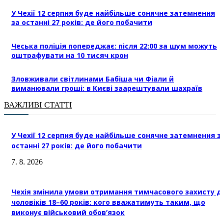
У Чехії 12 серпня буде найбільше сонячне затемнення
за останні 27 років: де його побачити
Чеська поліція попереджає: після 22:00 за шум можуть
оштрафувати на 10 тисяч крон
Зловживали світлинами Бабіша чи Фіали й
виманювали гроші: в Києві заарештували шахраїв
ВАЖЛИВІ СТАТТІ
У Чехії 12 серпня буде найбільше сонячне затемнення 
останні 27 років: де його побачити
7. 8. 2026
Чехія змінила умови отримання тимчасового захисту 
чоловіків 18–60 років: кого вважатимуть таким, що
виконує військовий обов’язок