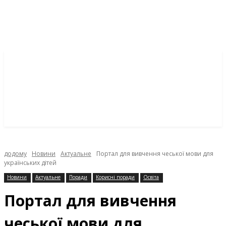
додому
Новини
Актуальне
Портал для вивчення чеської мови для
українських дітей
Новини
Актуальне
Поради
Корисні поради
Освіта
Портал для вивчення
чеської мови для