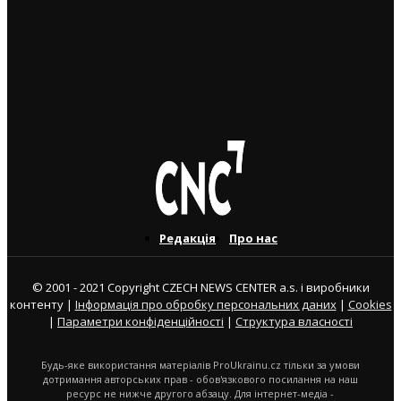
3. 8. 2026
Українець приїхав забрати майже 600 тисяч крон у
жертви шахраїв. Поліція затримала його під час
передачі грошей
3. 8. 2026
Редакція
Про нас
© 2001 - 2021 Copyright CZECH NEWS CENTER a.s. і виробники
контенту |
Інформація про обробку персональних даних
|
Cookies
|
Параметри конфіденційності
|
Структура власності
Будь-яке використання матеріалів ProUkrainu.cz тільки за умови
дотримання авторських прав - обов'язкового посилання на наш
ресурс не нижче другого абзацу. Для інтернет-медіа -