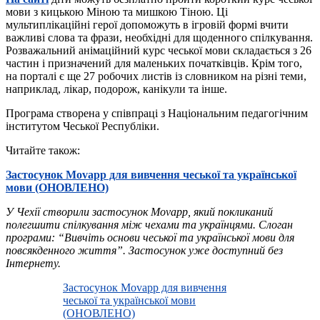
мови з кицькою Міною та мишкою Тіною. Ці
мультиплікаційні герої допоможуть в ігровій формі вчити
важливі слова та фрази, необхідні для щоденного спілкування.
Розважальний анімаційний курс чеської мови складається з 26
частин і призначений для маленьких початківців. Крім того,
на порталі є ще 27 робочих листів із словником на різні теми,
наприклад, лікар, подорож, канікули та інше.
Програма створена у співпраці з Національним педагогічним
інститутом Чеської Республіки.
Читайте також:
Застосунок Movapp для вивчення чеської та української
мови (ОНОВЛЕНО)
У Чехії створили застосунок Movapp, який покликаний
полегшити спілкування між чехами та українцями. Слоган
програми: “Вивчіть основи чеської та української мови для
повсякденного життя”. Застосунок уже доступний без
Інтернету.
Застосунок Movapp для вивчення
чеської та української мови
(ОНОВЛЕНО)