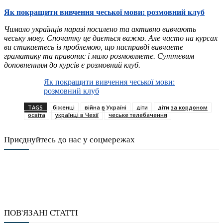
Як покращити вивчення чеської мови: розмовний клуб
Чимало українців наразі посилено та активно вивчають
чеську мову. Спочатку це дається важко. Але часто на курсах
ви стикаєтесь із проблемою, що насправді вивчаєте
граматику та правопис і мало розмовляєте. Суттєвим
доповненням до курсів є розмовний клуб.
Як покращити вивчення чеської мови:
розмовний клуб
TAGS
біженці
війна в Україні
діти
діти за кордоном
освіта
українці в Чехії
чеське телебачення
Приєднуйтесь до нас у соцмережах
ПОВ'ЯЗАНІ СТАТТІ