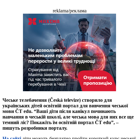
reklama/реклама
Чеське телебачення (Česká televize) створило для
українських дітей освітній портал для вивчення чеської
мови ČT edu. “Ваші діти після канікул починають
навчання в чеській школі, але чеська мова для них все ще
темний ліс? Покажіть їм освітній портал ČT edu”, –
пишуть розробники порталу.
На сайті
діти можуть безплатно пройти короткий курс чеської