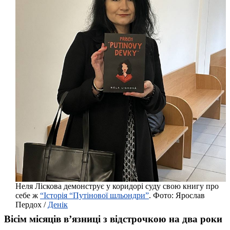
Неля Ліскова демонструє у коридорі суду свою книгу про
себе ж
“Історія “Путінової шльондри”
. Фото: Ярослав
Пердох /
Денік
Вісім місяців в’язниці з відстрочкою на два роки