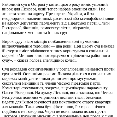
Районний суд в Остраві у квітні цього року виніс умовний
вирок для Ліскової, який тепер набрав законної сили. І не
лише за заяви на адресу Президента України, а й за
неодноразові наклепницькі, расистські або ксенофобські заяви
на адресу депутатки парламенту від Піратської партії Ольги
Ріхтерової, біженців, гомосексуалістів, мігрантів,
національних меншин та інших груп.
Вирок суду: вісім місяців позбавлення волі з умовним
випробувальним терміном — два роки. При цьому суд наказав
їй стерти вміст облікового запису користувача в соціальній
мережі. «Ми повністю погоджуємося з рішенням районного
суду», – сказав голова апеляційної колегії.
Суд розглядав обвинувачення у розпалюванні ненависті проти
групи осіб. Останніми роками Ліскова ділиться в соціальних
мережах маніпулятивними дописами про мусульман,
сексуальні меншини та членів Чеської піратської партії.
Коментарі стосувалися, зокрема, віце-спікерки парламенту
Ольги Ріхтерової. На думку Ліскової, вона заявила, що Чеська
Республіка повинна «прийняти десятки тисяч біженців,
надати для їхньої зручності для початкового старту квартири
для молоді». Така заява була фіктивною, Ріхтерова нічого
подібного не говорила. Через це вона подала позов проти
Ліскової. Празький міський суд задовольнив цей позов у січні