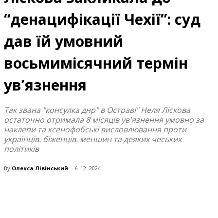
“денацифікації Чехії”: суд
дав їй умовний
восьмимісячний термін
ув’язнення
Так звана "консулка днр" в Остраві" Неля Ліскова
остаточно отримала 8 місяців ув'язнення умовно за
наклепи та ксенофобські висловлювання проти
українців. біженців. меншин та деяких чеських
політиків
By
Олекса Лівінський
6. 12. 2024