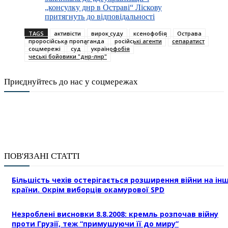
„консулку днр в Остраві“ Ліскову
притягнуть до відповідальності
TAGS
активісти
вирок суду
ксенофобія
Острава
проросійська пропаганда
російські агенти
сепаратист
соцмережі
суд
українофобія
чеські бойовики "днр-лнр"
Приєднуйтесь до нас у соцмережах
ПОВ'ЯЗАНІ СТАТТІ
Більшість чехів остерігається розширення війни на інш
країни. Окрім виборців окамурової SPD
Незроблені висновки 8.8.2008: кремль розпочав війну
проти Грузії, теж “примушуючи її до миру”