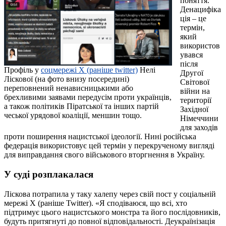
поняття.
Денацифіка
ція – це
термін,
який
використов
увався
після
Профіль у
соцмережі X (раніше twitter)
Нелі
Другої
Ліскової (на фото внизу посередині)
Світової
переповнений ненависницькими або
війни на
брехливими заявами передусім проти українців,
території
а також політиків Піратської та інших партій
Західної
чеської урядової коаліції, меншин тощо.
Німеччини
для заходів
проти поширення нацистської ідеології. Нині російська
федерація використовує цей термін у перекрученому вигляді
для виправдання свого військового вторгнення в Україну.
У суді розплакалася
Ліскова потрапила у таку халепу через свій пост у соціальній
мережі X (раніше Twitter). «Я сподіваюся, що всі, хто
підтримує цього нацистського монстра та його послідовників,
будуть притягнуті до повної відповідальності. Деукраїнізація