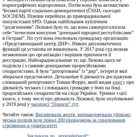
порнографічних відеороликах. Потім вона була активісткою
Чеської партії соціально-демократичної (ČSSD, сьогодні
SOCDEM). Пізніше перейшла до праворадикальної
популістської SPD. Однак найбільшим публічним
“досягненням” Ліскової було те, що вона самопроголосила
себе “почесним консулом “донецької народної республіксами”
в Остраві”. По суті вона очолювала громадську організацію
«Представницький центр ДНР». Ніяких дипломатичних
функцій ця установа не виконувала. У 2017 році суд визнав
незаконним цю організацію і вирішив припинити її
реєстрацію. Найпарадоксальніше те, що Ліскова щось не
поділила і з самими донецькими проросійськими
сепаратистами, й була “депортована” із “днр”, інтереси якої
збиралася представляти. Детальніше її діяльність досліджував
словацький репортажист Томаш Форро, який видав
книгу
про
діяльність чеських і словацьких громадян у боях на боці
проросійських сепаратистів на сході України. Уривки з цієї
книги, у тому числі про діяльність Ліскової, були опубліковані
у 2019 році у
часописі “Пороги” тут
.
Читайте також:
Висміювали жертв, виправдовували убивцю:
чеська пoліція веде понад 200 проваджень за схвалювання
стрілянини в університеті
Закликала до „деукраїнізації“: