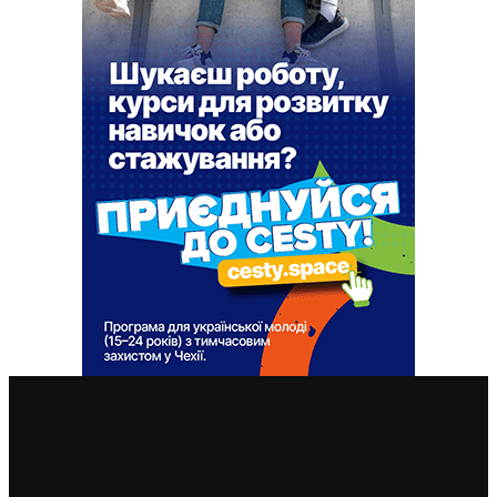
ВАЖЛИВІ СТАТТІ
У Чехії 12 серпня буде найбільше сонячне затемнення
за останні 27 років: де його побачити