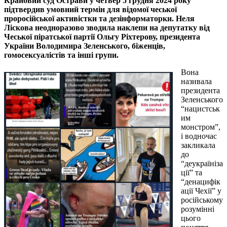
Крайовий суд Острави у четвер 5 грудня 2024 року
підтвердив умовний термін для відомої чеської
проросійської активістки та дезінформаторки. Неля
Ліскова неодноразово зводила наклепи на депутатку від
Чеської піратської партії Ольгу Ріхтерову, президента
України Володимира Зеленського, біженців,
гомосексуалістів та інші групи.
Вона
називала
президента
Зеленського
“нацистськ
им
монстром”,
і водночас
закликала
до
“деукраїніза
ції” та
“денацифік
ації Чехії” у
російському
розумінні
цього