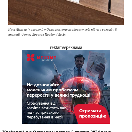
Неля Ліскова (праворуч) у Остравському крайовому суді під час розгляду її
апеляції. Фото: Ярослав Пердох / Денік
reklama/реклама