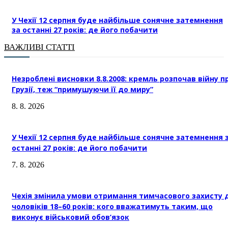
У Чехії 12 серпня буде найбільше сонячне затемнення
за останні 27 років: де його побачити
ВАЖЛИВІ СТАТТІ
Незроблені висновки 8.8.2008: кремль розпочав війну п
Грузії, теж “примушуючи її до миру”
8. 8. 2026
У Чехії 12 серпня буде найбільше сонячне затемнення 
останні 27 років: де його побачити
7. 8. 2026
Чехія змінила умови отримання тимчасового захисту 
чоловіків 18–60 років: кого вважатимуть таким, що
виконує військовий обов’язок