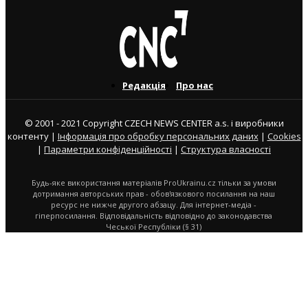
Редакція
Про нас
© 2001 - 2021 Copyright CZECH NEWS CENTER a.s. і виробники
контенту |
Інформація про обробку персональних даних
|
Cookies
|
Параметри конфіденційності
|
Структура власності
Будь-яке використання матеріалів ProUkrainu.cz тільки за умови
дотримання авторських прав - обов'язкового посилання на наш
ресурс не нижче другого абзацу. Для інтернет-медіа -
гіперпосилання. Відповідальність відповідно до законодавства
Чеської Республіки (§ 31)