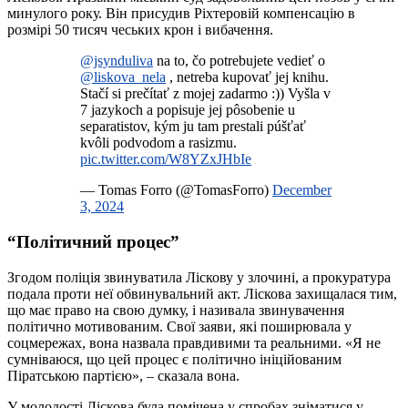
минулого року. Він присудив Ріхтеровій компенсацію в
розмірі 50 тисяч чеських крон і вибачення.
@jsynduliva
na to, čo potrebujete vedieť o
@liskova_nela
, netreba kupovať jej knihu.
Stačí si prečítať z mojej zadarmo :)) Vyšla v
7 jazykoch a popisuje jej pôsobenie u
separatistov, kým ju tam prestali púšťať
kvôli podvodom a rasizmu.
pic.twitter.com/W8YZxJHbIe
— Tomas Forro (@TomasForro)
December
3, 2024
“Політичний процес”
Згодом поліція звинуватила Ліскову у злочині, а прокуратура
подала проти неї обвинувальний акт. Ліскова захищалася тим,
що має право на свою думку, і називала звинувачення
політично мотивованим. Свої заяви, які поширювала у
соцмережах, вона назвала правдивими та реальними. «Я не
сумніваюся, що цей процес є політично ініційованим
Піратською партією», – сказала вона.
У молодості Ліскова була помічена у спробах зніматися у