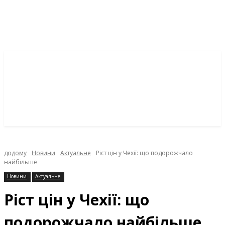
додому
Новини
Актуальне
Ріст цін у Чехії: що подорожчало
найбільше
Новини
Актуальне
Ріст цін у Чехії: що
подорожчало найбільше