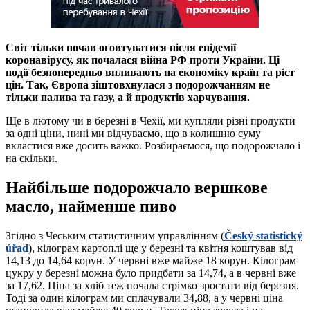
Світ тільки почав оговтуватися після епідемії
коронавірусу, як почалася війна РФ проти України. Ці
події безпопередньо впливають на економіку країн та ріст
цін. Так, Європа зіштовхнулася з подорожчанням не
тільки палива та газу, а й продуктів харчування.
Ще в лютому чи в березні в Чехії, ми купляли різні продукти
за одні ціни, нині ми відчуваємо, що в колишню суму
вкластися вже досить важко. Розбираємося, що подорожчало і
на скільки.
Найбільше подорожчало вершкове
масло, найменше пиво
Згідно з Чеським статистичним управлінням (
Český statistický
úřad
), кілограм картоплі ще у березні та квітня коштував від
14,13 до 14,64 корун. У червні вже майже 18 корун. Кілограм
цукру у березні можна було придбати за 14,74, а в червні вже
за 17,62. Ціна за хліб теж почала стрімко зростати від березня.
Тоді за один кілограм ми сплачували 34,88, а у червні ціна