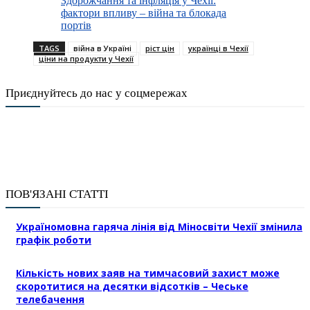
Здорожчання та інфляція у Чехії:
фактори впливу – війна та блокада
портів
TAGS
війна в Україні
ріст цін
українці в Чехії
ціни на продукти у Чехії
Приєднуйтесь до нас у соцмережах
ПОВ'ЯЗАНІ СТАТТІ
Україномовна гаряча лінія від Міносвіти Чехії змінила
графік роботи
Кількість нових заяв на тимчасовий захист може
скоротитися на десятки відсотків – Чеське
телебачення