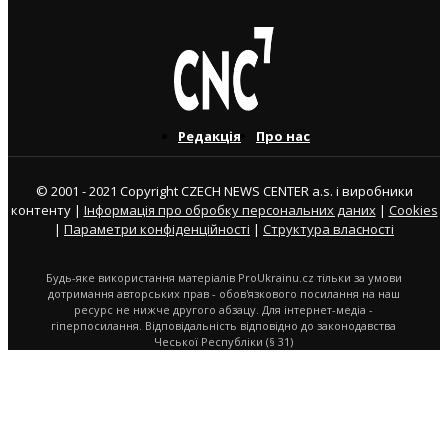
Редакція
Про нас
© 2001 - 2021 Copyright CZECH NEWS CENTER a.s. і виробники
контенту |
Інформація про обробку персональних даних
|
Cookies
|
Параметри конфіденційності
|
Структура власності
Будь-яке використання матеріалів ProUkrainu.cz тільки за умови
дотримання авторських прав - обов'язкового посилання на наш
ресурс не нижче другого абзацу. Для інтернет-медіа -
гіперпосилання. Відповідальність відповідно до законодавства
Чеської Республіки (§ 31)