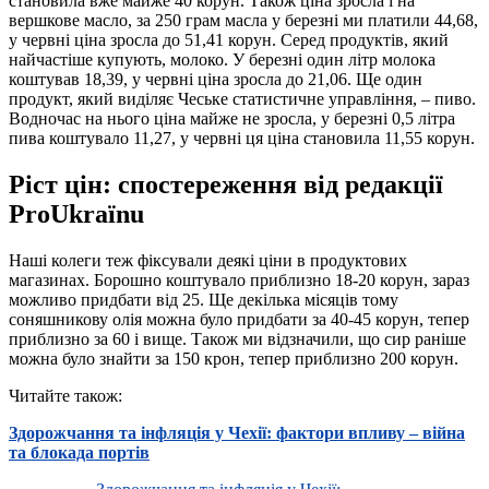
становила вже майже 40 корун. Також ціна зросла і на
вершкове масло, за 250 грам масла у березні ми платили 44,68,
у червні ціна зросла до 51,41 корун. Серед продуктів, який
найчастіше купують, молоко. У березні один літр молока
коштував 18,39, у червні ціна зросла до 21,06. Ще один
продукт, який виділяє Чеське статистичне управління, – пиво.
Водночас на нього ціна майже не зросла, у березні 0,5 літра
пива коштувало 11,27, у червні ця ціна становила 11,55 корун.
Ріст цін: спостереження від редакції
ProUkraїnu
Наші колеги теж фіксували деякі ціни в продуктових
магазинах. Борошно коштувало приблизно 18-20 корун, зараз
можливо придбати від 25. Ще декілька місяців тому
соняшникову олія можна було придбати за 40-45 корун, тепер
приблизно за 60 і вище. Також ми відзначили, що сир раніше
можна було знайти за 150 крон, тепер приблизно 200 корун.
Читайте також:
Здорожчання та інфляція у Чехії: фактори впливу – війна
та блокада портів