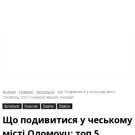
додому
Новини
Актуальне
Що подивитися у чеському місті
Оломоуц: топ 5 найкрасивіших локацій
Актуальне
Культура
Поради
Розваги
Що подивитися у чеському
місті Оломоуц: топ 5