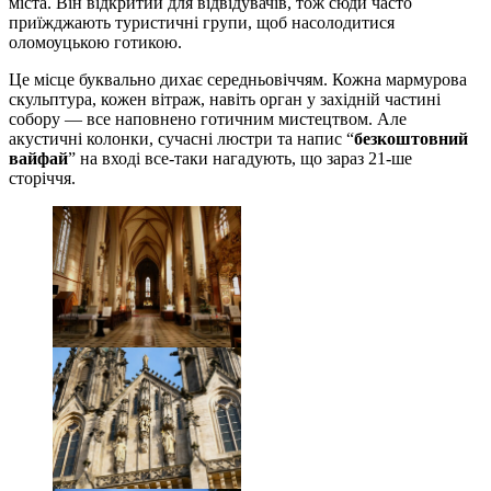
міста. Він відкритий для відвідувачів, тож сюди часто
приїжджають туристичні групи, щоб насолодитися
оломоуцькою готикою.
Це місце буквально дихає середньовіччям. Кожна мармурова
скульптура, кожен вітраж, навіть орган у західній частині
собору — все наповнено готичним мистецтвом. Але
акустичні колонки, сучасні люстри та напис “
безкоштовний
вайфай
” на вході все-таки нагадують, що зараз 21-ше
сторіччя.