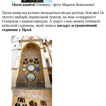
Horní naměsti
Оломоуц / фото Марини Ковальової
Трохи вище від колони знаходиться міська ратуша, біля якої 24
лютого майорів український прапор, на знак солідарності
Оломоуця з нашим народом. А поруч з нею можна побачити
небесний годинник, який чимось
нагадує астрономічний
годинник у Празі.