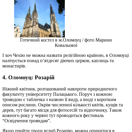
Готичний костел в м.Оломоуц / фото Марини
Ковальової
І хоч Чехію не можна назвати релігійною країною, в Оломоуці
налічується понад п’ятдесят діючих церков, каплиць та
монастирів.
4. Оломоуц: Розарій
Ніжний квітник, розташований навпроти природничого
факультету університету Палацького. Поруч з кожною
трояндою є табличка з назвою її виду, а іноді з коротким
описом рослини. Окрім численної кількості квітів, кущів та
дерев, тут багато місця для фотосесій та відпочинку. Також
кожного року у червні тут проводиться фестиваль
“Освідчення трояндам”.
Якщо пройти трохи вглиб Розарію, можна опинитися в