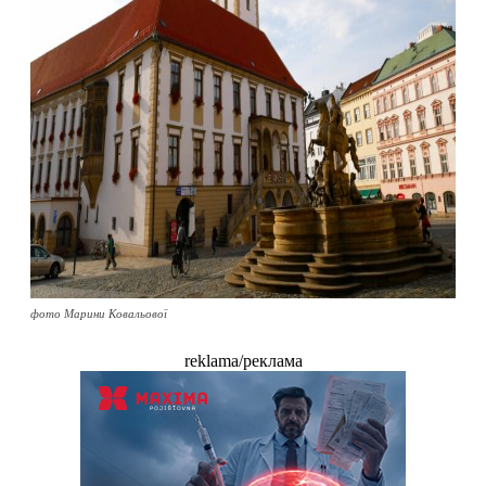
фото Марини Ковальової
reklama/реклама