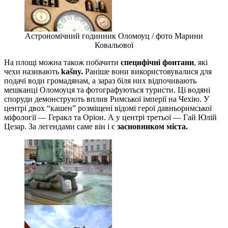
Астрономічний годинник Оломоуц / фото Марини
Ковальової
На площі можна також побачити
специфічні фонтани
, які
чехи називають
kašny.
Раніше вони використовувалися для
подачі води громадянам, а зараз біля них відпочивають
мешканці Оломоуця та фотографуються туристи. Ці водяні
споруди демонструють вплив Римської імперії на Чехію. У
центрі двох “кашен” розміщені відомі герої давньоримської
міфології — Геракл та Оріон. А у центрі третьої — Гай Юлій
Цезар. За легендами саме він і є
засновником міста.