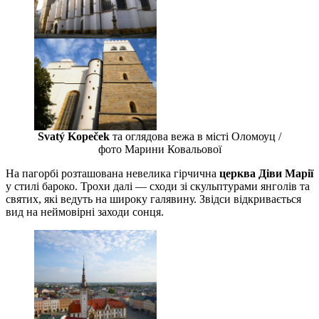
Svatý Kopeček
та оглядова вежа в місті Оломоуц /
фото Марини Ковальової
На пагорбі розташована невелика гірчична
церква Діви Марії
у стилі бароко. Трохи далі — сходи зі скульптурами янголів та
святих, які ведуть на широку галявину. Звідси відкривається
вид на неймовірні заходи сонця.