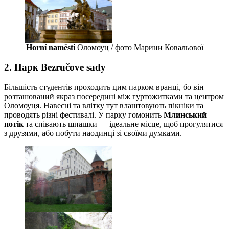
Horní naměsti
Оломоуц / фото Марини Ковальової
2. Парк Bezručove sady
Більшість студентів проходить цим парком вранці, бо він
розташований якраз посередині між гуртожитками та центром
Оломоуця. Навесні та влітку тут влаштовують пікніки та
проводять різні фестивалі. У парку гомонить
Млинський
потік
та співають шпашки — ідеальне місце, щоб прогулятися
з друзями, або побути наодинці зі своїми думками.