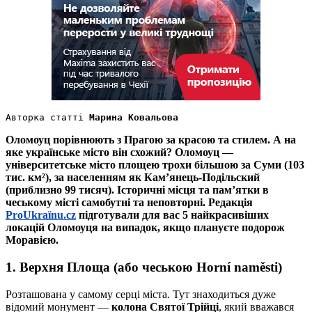
Авторка статті 
Марина Ковальова
Оломоуц порівнюють з Прагою за красою та стилем. А на
яке українське місто він схожий? Оломоуц —
університетське місто площею трохи більшою за Суми (103
тис. км²), за населенням як Кам’янець-Подільский
(приблизно 99 тисяч). Історичні місця та пам’ятки в
чеському місті самобутні та неповторні. Редакція
ProUkraїnu.cz
підготували для вас 5 найкрасивіших
локацій Оломоуця на випадок, якщо плануєте подорож
Моравією.
1. Верхня Площа (або чеською Horní naměsti)
Розташована у самому серці міста. Тут знаходиться дуже
відомий монумент —
колона Святої Трійці
, який вважався