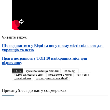
Читайте також:
Що подивитися у Відні та що у цьому місті спільного для
українців та чехів
Прага потрапила у ТОП 10 найкращих міст для
відпочинку
TAGS
куди поїхати на вихідні
Оломоуц
подорож одного дня
подорожі в Чехії
топ-тема
цікаві місця
що подивитися в Чехії
Приєднуйтесь до нас у соцмережах