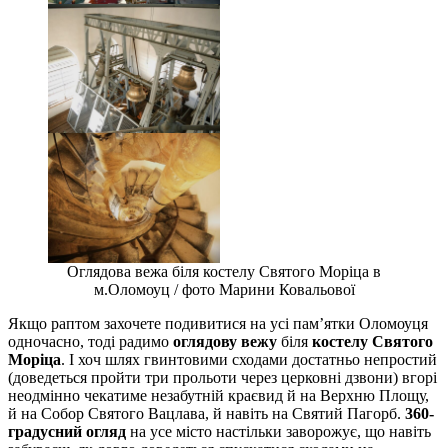
Оглядова вежа біля костелу Святого Моріца в
м.Оломоуц / фото Марини Ковальової
Якщо раптом захочете подивитися на усі пам’ятки Оломоуця
одночасно, тоді радимо
оглядову вежу
біля
костелу Святого
Моріца
. І хоч шлях гвинтовими сходами достатньо непростий
(доведеться пройти три прольоти через церковні дзвони) вгорі
неодмінно чекатиме незабутній краєвид й на Верхню Площу,
й на Собор Святого Вацлава, й навіть на Святий Пагорб.
360-
градусний огляд
на усе місто настільки заворожує, що навіть