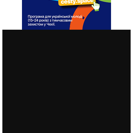
ВАЖЛИВІ СТАТТІ
У Чехії 12 серпня буде найбільше сонячне затемнення
за останні 27 років: де його побачити
7. 8. 2026
Чехія змінила умови отримання тимчасового захисту
для чоловіків 18–60 років: кого вважатимуть таким,
що виконує військовий обов’язок
6. 8. 2026
Чехія припиняє надавати тимчасовий захист для
нових військовозобов’язаних українців уже з 5
серпня: деталі рішення МВС
4. 8. 2026