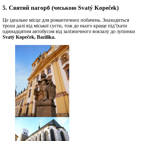
5. Святий пагорб (чеською Svatý Kopeček)
Це ідеальне місце для романтичних побачень. Знаходиться
трохи далі від міської суєти, тож до нього краще під’їхати
одинадцятим автобусом від залізничного вокзалу до зупинки
Svatý Kopeček, Bazilika.