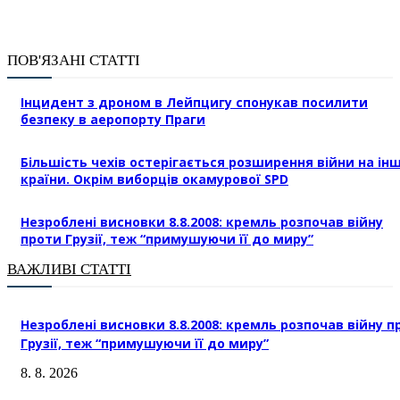
ПОВ'ЯЗАНІ СТАТТІ
Інцидент з дроном в Лейпцигу спонукав посилити
безпеку в аеропорту Праги
Більшість чехів остерігається розширення війни на інш
країни. Окрім виборців окамурової SPD
Незроблені висновки 8.8.2008: кремль розпочав війну
проти Грузії, теж “примушуючи її до миру”
ВАЖЛИВІ СТАТТІ
Незроблені висновки 8.8.2008: кремль розпочав війну п
Грузії, теж “примушуючи її до миру”
8. 8. 2026