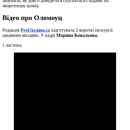
забуваєш, як довго доведеться спускатися сходами на
зворотному шляху.
Відео про Оломоуц
Редакція
ProUkrainu.cz
підготувала 2 короткі екскурсії
цікавими місцями. У кадрі
Марина Ковальова.
1 частина