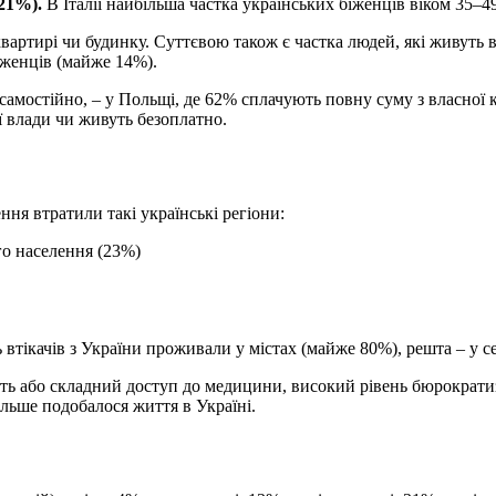
(21%).
В Італії найбільша частка українських біженців віком 35–49
ртирі чи будинку. Суттєвою також є частка людей, які живуть в 
іженців (майже 14%).
самостійно, – у Польщі, де 62% сплачують повну суму з власної 
 влади чи живуть безоплатно.
ння втратили такі українські регіони:
го населення (23%)
тікачів з України проживали у містах (майже 80%), решта – у се
ть або складний доступ до медицини, високий рівень бюрократиз
більше подобалося життя в Україні.