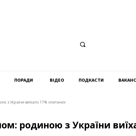
ПОРАДИ
ВІДЕО
ПОДКАСТИ
ВАКАНС
ною з України виїхало 17% опитаних
ном: родиною з України виї