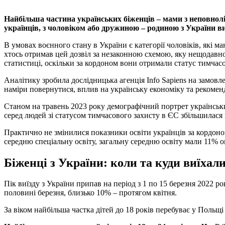
Найбільша частина українських біженців – мами з неповнолі
українців, з чоловіком або дружиною – родиною з України в
В умовах воєнного стану в України є категорії чоловіків, які 
хтось отримав цей дозвіл за незаконною схемою, яку нещодавно 
статистиці, оскільки за кордоном вони отримали статус тимчасов
Аналітику зробила дослідницька агенція Info Sapiens на замовл
наміри повернутися, вплив на українську економіку та рекомен
Станом на травень 2023 року демографічний портрет українських
серед людей зі статусом тимчасового захисту в ЄС збільшилася 
Практично не змінилися показники освіти українців за кордоно
середню спеціальну освіту, загальну середню освіту мали 11% 
Біженці з України: коли та куди виїхал
Пік виїзду з України припав на період з 1 по 15 березня 2022 р
половині березня, близько 10% – протягом квітня.
За віком найбільша частка дітей до 18 років перебуває у Польщ