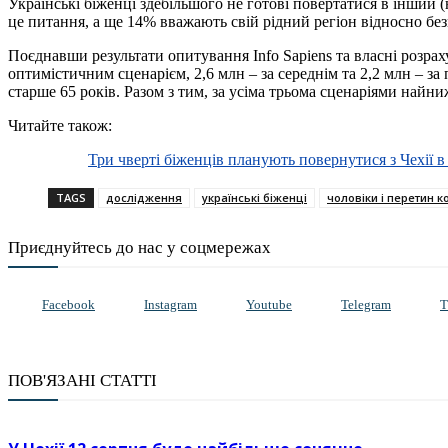
Українські біженці здебільшого не готові повертатися в інший (
це питання, а ще 14% вважають свій рідний регіон відносно бе
Поєднавши результати опитування Info Sapiens та власні розраху
оптимістичним сценарієм, 2,6 млн – за середнім та 2,2 млн – за
старше 65 років. Разом з тим, за усіма трьома сценаріями найн
Читайте також:
Три чверті біженців планують повернутися з Чехії
TAGS
дослідження
українські біженці
чоловіки і перетин 
Приєднуйтесь до нас у соцмережах
Facebook
Instagram
Youtube
Telegram
T
ПОВ'ЯЗАНІ СТАТТІ