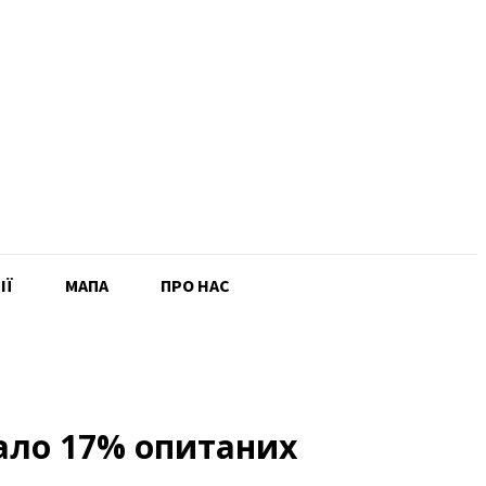
ІЇ
MAПА
ПРО НАС
хало 17% опитаних