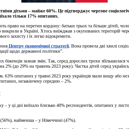
тніми дітьми – майже 60%. Це підтверджує чергове соціологі
иїхало тільки 17% опитаних.
мають право на перетин кордону: батьки трьох та більше дітей, чо
викрили в Україні. Хтось виїжджав з окупованих територій через 
ого захисту і їх легко відокремити.
ення
Центру економічної стратегії
. Вона провела дві хвилі соці
дації щодо державної політики”.
 біженців зазнав змін. Так, серед дорослих трохи збільшилася ч
на 2% (до 29% на травень 2023 року). Частка дітей серед українс
м. 63% опитаних у травні 2023 року українців мали вищу або нез
опитаних, незакінчену середню – 2%.
и
оку – у ці дні виїхало близько 40% респондентів, опитаних у лис
і (56%), найменша – у Німеччині (47%).