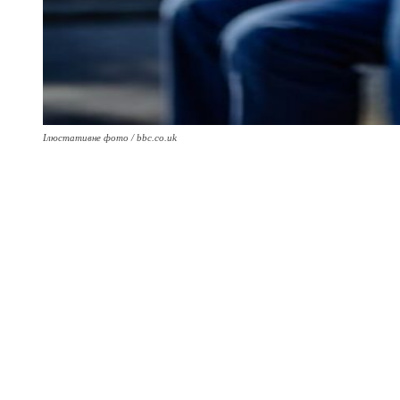
Ілюстативне фото / bbc.co.uk