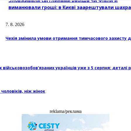
Зловживали світлинами Бабіша чи Фіали й
виманювали гроші: в Києві заарештували шахра
7. 8. 2026
Чехія змінила умови отримання тимчасового захисту дл
військовозобов’язаних українців уже з 5 серпня: деталі 
чоловіків, ніж жінок
reklama/реклама