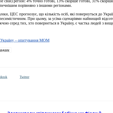
не свій) регіон: 4% точно готові, 13% скоріше готові, 31% скоріш
зпечнішим порівняно з іншими регіонами.
нки, ЦЕС прогнозує, що кількість осіб, які повернуться до Украї
 песимістичним. При цьому, за усіма сценаріями найвищий відсоток
ижчою серед тих, хто повернеться в Україну, є частка людей з вищ
 в Україну – опитування МОМ
кордону
iktok
Twitter