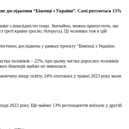
чне дослідження “Біженці з України”. Самі рятуються 13%
ловіки з інвалідністю тощо. Звичайно, можна припустити, що
треті країни (росію, білорусь). Ці чоловіки теж в цій
ологічних досліджень у рамках проєкту “Біженці з України:
астка чоловіків – 22%, при цьому частка дорослих чоловіків
ьких біженців майже не змінилася.
акінчену вищу освіту, 24% опитаних у травні 2023 року мали
топаді 2022 року. Ще майже 13% респондентів виїхали у другій