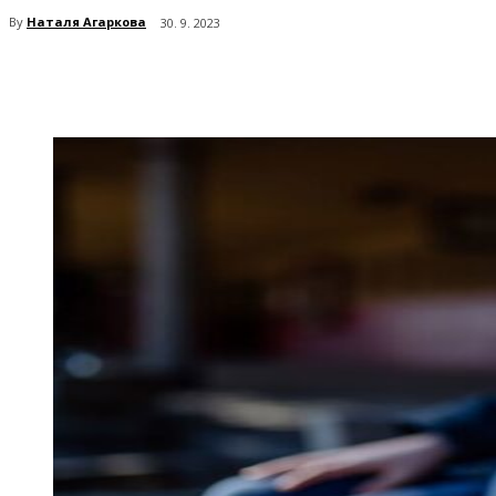
By
Наталя Агаркова
30. 9. 2023
поділіться