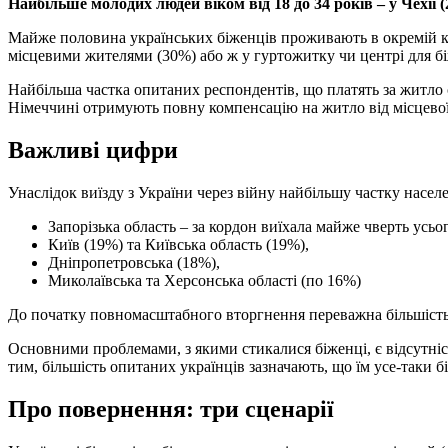
Найбільше молодих людей віком від 18 до 34 років – у Чехії 
Майже половина українських біженців проживають в окремій ква
місцевими жителями (30%) або ж у гуртожитку чи центрі для б
Найбільша частка опитаних респондентів, що платять за житло 
Німеччині отримують повну компенсацію на житло від місцевої
Важливі цифри
Унаслідок виїзду з України через війну найбільшу частку населе
Запорізька область – за кордон виїхала майже чверть усьо
Київ (19%) та Київська область (19%),
Дніпропетровська (18%),
Миколаївська та Херсонська області (по 16%)
До початку повномасштабного вторгнення переважна більшість в
Основними проблемами, з якими стикалися біженці, є відсутніс
тим, більшість опитаних українців зазначають, що їм усе-таки 
Про повернення: три сценарії