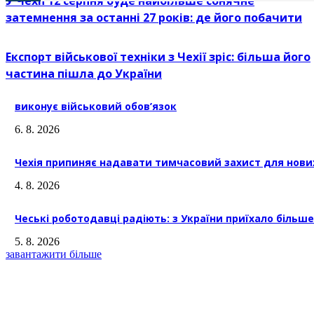
У Чехії 12 серпня буде найбільше сонячне
затемнення за останні 27 років: де його побачити
Експорт військової техніки з Чехії зріс: більша його
частина пішла до України
виконує військовий обов’язок
6. 8. 2026
Чехія припиняє надавати тимчасовий захист для нових 
4. 8. 2026
Чеські роботодавці радіють: з України приїхало більше 
5. 8. 2026
завантажити більше