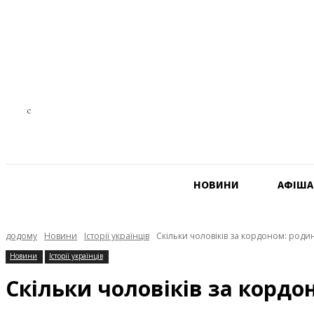
24.3
C
Czech Republic
НОВИНИ
АФIША
додому
Новини
Історії українців
Скільки чоловіків за кордоном: роди
Новини
Історії українців
Скільки чоловіків за кордо