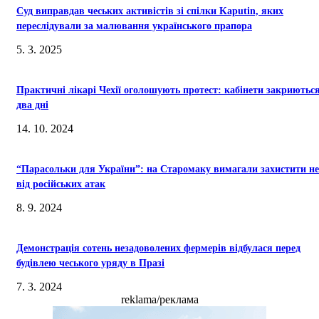
Суд виправдав чеських активістів зі спілки Kaputin, яких
переслідували за малювання українського прапора
5. 3. 2025
Практичні лікарі Чехії оголошують протест: кабінети закриютьс
два дні
14. 10. 2024
“Парасольки для України”: на Старомаку вимагали захистити не
від російських атак
8. 9. 2024
Демонстрація сотень незадоволених фермерів відбулася перед
будівлею чеського уряду в Празі
7. 3. 2024
reklama/реклама