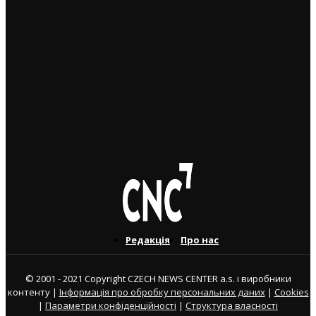
Фермери висипали гній перед будівлею чеського
уряду у Празі, водія затримала поліція
7. 3. 2024
“Фермери” бунтують у Варшаві проти Зеленої угоди
та українського зерна: горять шини, фаєри, “труна
землероба”
7. 3. 2024
Редакція
Про нас
© 2001 - 2021 Copyright CZECH NEWS CENTER a.s. і виробники
контенту |
Інформація про обробку персональних даних
|
Cookies
|
Параметри конфіденційності
|
Структура власності