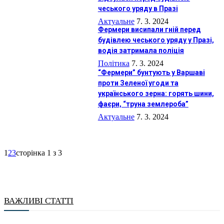
чеського уряду в Празі
Актуальне
7. 3. 2024
Фермери висипали гній перед
будівлею чеського уряду у Празі,
водія затримала поліція
Політика
7. 3. 2024
“Фермери” бунтують у Варшаві
проти Зеленої угоди та
українського зерна: горять шини,
фаєри, “труна землероба”
Актуальне
7. 3. 2024
1
2
3
сторінка 1 з 3
ВАЖЛИВІ СТАТТІ