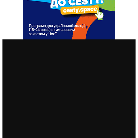
ВАЖЛИВІ СТАТТІ
Практичні лікарі Чехії оголошують протест: кабінети
закриються на два дні
14. 10. 2024
“Парасольки для України”: на Старомаку вимагали
захистити небо від російських атак
8. 9. 2024
Демонстрація сотень незадоволених фермерів
відбулася перед будівлею чеського уряду в Празі
7. 3. 2024