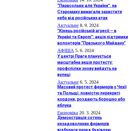
“Парасольки для України”: на
Старомаку вимагали захистити
небо від російських атак
Актуальне
8. 9. 2024
“Кінець російській агресії — в
Україні та Європі”: акція підтримки
волонтерів “Празького Майдану”
АФIША
5. 6. 2024
У центрі Праги планується
масштабна акція протесту:
профспілки знову вийдуть на
вулиці
Актуальне
6. 5. 2024
Масовий протест фермерів у Чехії
та Польщі: повністю перекриті
кордони, роздають борошно або
яблука
Економіка
20. 3. 2024
Демонстрація сотень
незадоволених фермерів
відбулася перед будівлею