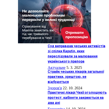
Суд виправдав чеських активістів
зі спілки Kaputin, яких
переслідували за малювання
українського прапора
Актуальне
5. 3. 2025
Страйк чеських лікарів загальної
практики, зрештою, не
відбудеться
Здоров'я
22. 10. 2024
Практичні лікарі Чехії оголошують
протест: кабінети закриються на
два дні
Економіка
14. 10. 2024