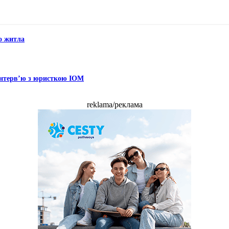
о житла
? Інтерв’ю з юристкою IOM
reklama/реклама