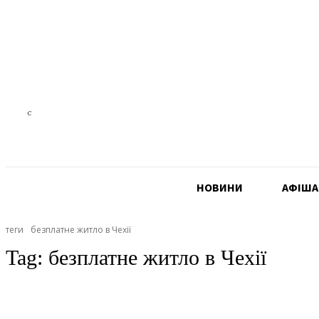
22.6
C
Czech Republic
НОВИНИ
АФIША
теги
безплатне житло в Чехії
Tag:
безплатне житло в Чехії