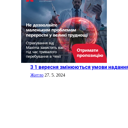
З 1 вересня змінюються умови наданн
Житло
27. 5. 2024