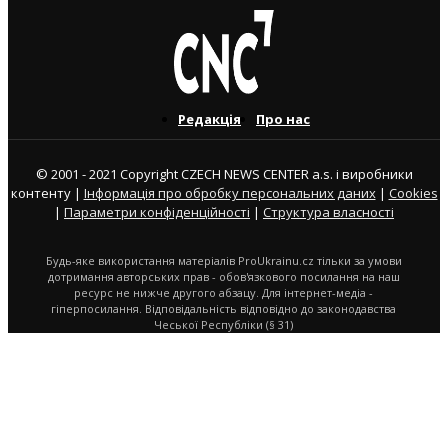
Редакція
Про нас
© 2001 - 2021 Copyright CZECH NEWS CENTER a.s. і виробники
контенту |
Інформація про обробку персональних даних
|
Cookies
|
Параметри конфіденційності
|
Структура власності
Будь-яке використання матеріалів ProUkrainu.cz тільки за умови
дотримання авторських прав - обов'язкового посилання на наш
ресурс не нижче другого абзацу. Для інтернет-медіа -
гіперпосилання. Відповідальність відповідно до законодавства
Чеської Республіки (§ 31)