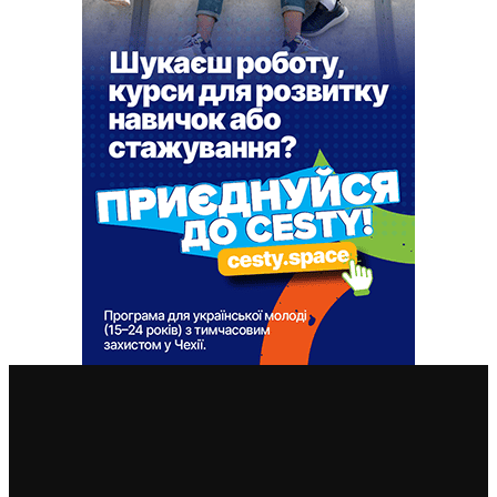
ВАЖЛИВІ СТАТТІ
Українська збірна готується до матчу із чехами:
обидві команди відчувають песимістичний присмак
після поразок