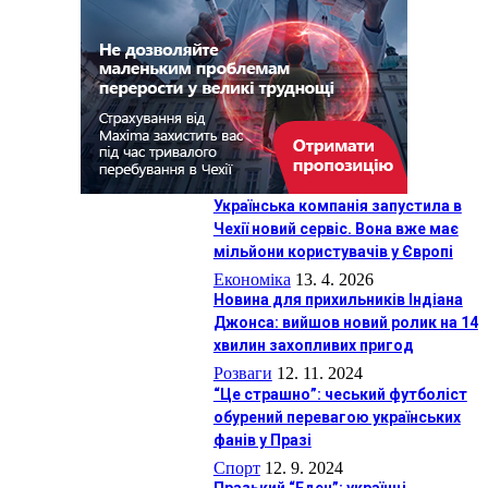
Українська компанія запустила в
Чехії новий сервіс. Вона вже має
мільйони користувачів у Європі
Економіка
13. 4. 2026
Новина для прихильників Індіана
Джонса: вийшов новий ролик на 14
хвилин захопливих пригод
Розваги
12. 11. 2024
“Це страшно”: чеський футболіст
обурений перевагою українських
фанів у Празі
Спорт
12. 9. 2024