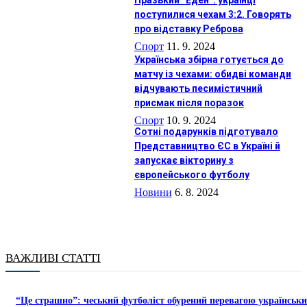
Празький “Еден”: українці
поступилися чехам 3:2. Говорять
про відставку Реброва
Спорт
11. 9. 2024
Українська збірна готується до
матчу із чехами: обидві команди
відчувають песимістичний
присмак після поразок
Спорт
10. 9. 2024
Сотні подарунків підготувало
Представництво ЄС в Україні й
запускає вікторину з
європейського футболу
Новини
6. 8. 2024
ВАЖЛИВІ СТАТТІ
“Це страшно”: чеський футболіст обурений перевагою українськ