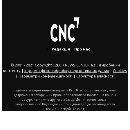
10. 9. 2024
Редакція
Про нас
© 2001 - 2021 Copyright CZECH NEWS CENTER a.s. і виробники
контенту |
Інформація про обробку персональних даних
|
Cookies
|
Параметри конфіденційності
|
Структура власності
Будь-яке використання матеріалів ProUkrainu.cz тільки за умови
дотримання авторських прав - обов'язкового посилання на наш
ресурс не нижче другого абзацу. Для інтернет-медіа -
гіперпосилання. Відповідальність відповідно до законодавства
Чеської Республіки (§ 31)