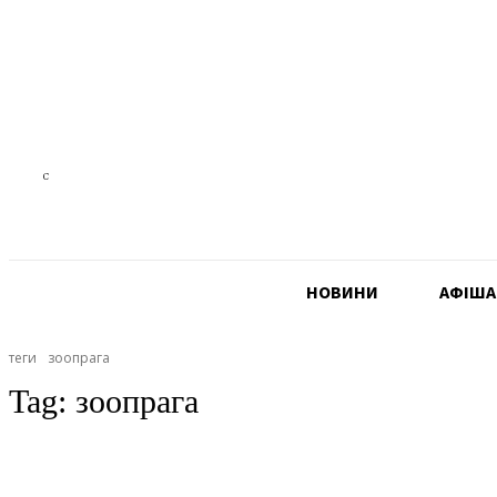
25.8
C
Czech Republic
НОВИНИ
АФIША
теги
зоопрага
Tag:
зоопрага