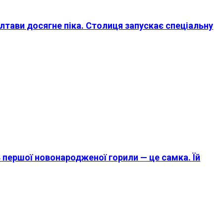
 Влтави досягне піка. Столиця запускає спеціальну
 першої новонародженої горили — це самка. Їй