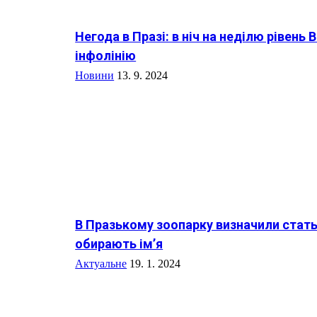
Негода в Празі: в ніч на неділю рівень
інфолінію
Новини
13. 9. 2024
В Празькому зоопарку визначили стать
обирають ім’я
Актуальне
19. 1. 2024