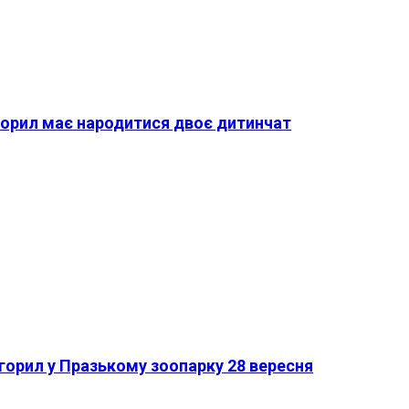
 горил має народитися двоє дитинчат
 горил у Празькому зоопарку 28 вересня