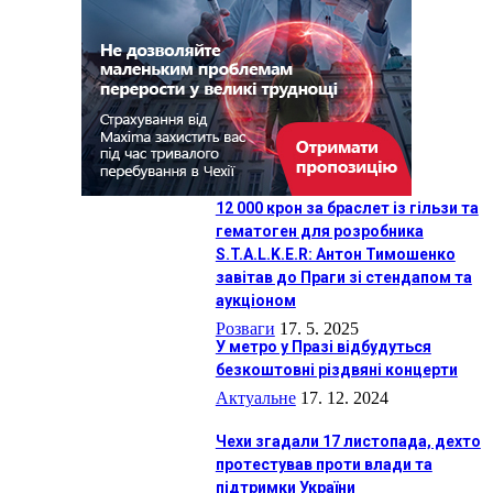
12 000 крон за браслет із гільзи та
гематоген для розробника
S.T.A.L.K.E.R: Антон Тимошенко
завітав до Праги зі стендапом та
аукціоном
Розваги
17. 5. 2025
У метро у Празі відбудуться
безкоштовні різдвяні концерти
Актуальне
17. 12. 2024
Чехи згадали 17 листопада, дехто
протестував проти влади та
підтримки України