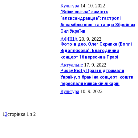
Культура
14. 10. 2022
“Воїни світла” замість
“алєксандравцав”: гастролі
Ансамблю пісні та танцю Збройних
Сил України
АФIША
20. 9. 2022
Фото-відео. Олег Скрипка (Воплі
Відоплясова). Благодійний
концерт 16 вересня в Празі
Актуальне
17. 9. 2022
Pussy Riot у Празі підтримали
Україну, зібрані на концерті кошти
переслали київській лікарні
Культура
10. 9. 2022
1
2
сторінка 1 з 2