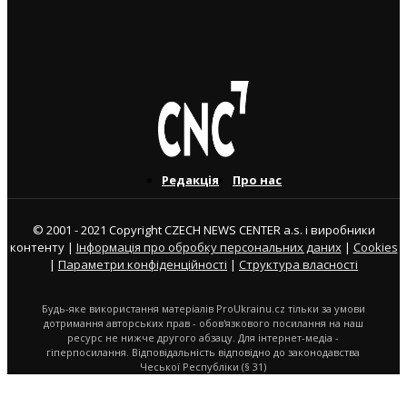
нова робота”
1. 9. 2022
Редакція
Про нас
© 2001 - 2021 Copyright CZECH NEWS CENTER a.s. і виробники
контенту |
Інформація про обробку персональних даних
|
Cookies
|
Параметри конфіденційності
|
Структура власності
Будь-яке використання матеріалів ProUkrainu.cz тільки за умови
дотримання авторських прав - обов'язкового посилання на наш
ресурс не нижче другого абзацу. Для інтернет-медіа -
гіперпосилання. Відповідальність відповідно до законодавства
Чеської Республіки (§ 31)