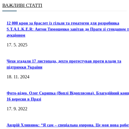
ВАЖЛИВІ СТАТТІ
12 000 крон за браслет із гільзи та гематоген для розробника
S.T.A.L.K.E.R: Антон Тимошенко завітав до Праги зі стендапом 
аукціоном
17. 5. 2025
Чехи згадали 17 листопада, дехто протестував проти влади та
підтримки України
18. 11. 2024
Фото-відео. Олег Скрипка (Воплі Відоплясова). Благодійний кон
16 вересня в Празі
17. 9. 2022
Андрій Хливнюк: “Я сам – спеціальна охорона. Це моя нова робо