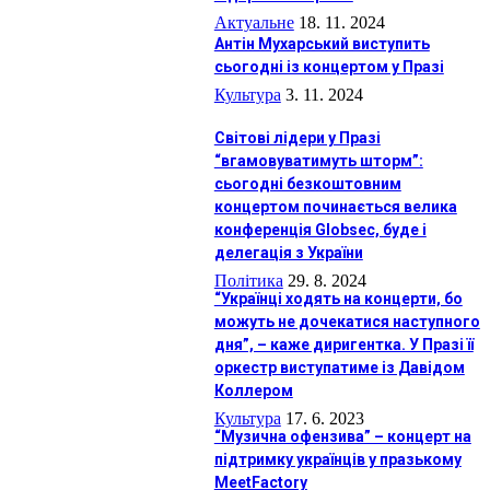
Актуальне
18. 11. 2024
Антін Мухарський виступить
сьогодні із концертом у Празі
Культура
3. 11. 2024
Світові лідери у Празі
“вгамовуватимуть шторм”:
сьогодні безкоштовним
концертом починається велика
конференція Globsec, буде і
делегація з України
Політика
29. 8. 2024
“Українці ходять на концерти, бо
можуть не дочекатися наступного
дня”, – каже диригентка. У Празі її
оркестр виступатиме із Давідом
Коллером
Культура
17. 6. 2023
“Музична офензива” – концерт на
підтримку українців у празькому
MeetFactory