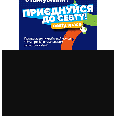
ВАЖЛИВІ СТАТТІ
Чехи згадали 17 листопада, дехто протестував проти
влади та підтримки України
18. 11. 2024
Фото-відео. Олег Скрипка (Воплі Відоплясова).
Благодійний концерт 16 вересня в Празі
17. 9. 2022
Андрій Хливнюк: “Я сам – спеціальна охорона. Це моя