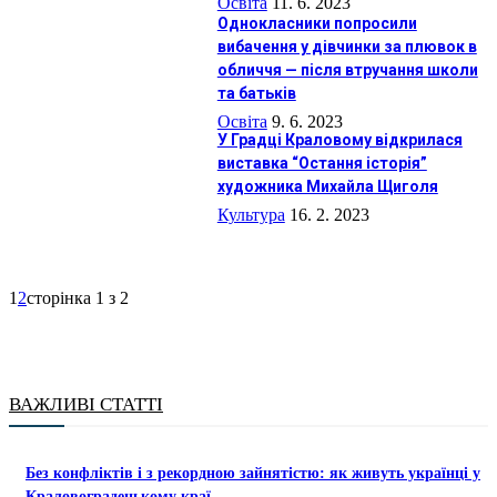
Освіта
11. 6. 2023
Однокласники попросили
вибачення у дівчинки за плювок в
обличчя — після втручання школи
та батьків
Освіта
9. 6. 2023
У Градці Краловому відкрилася
виставка “Остання історія”
художника Михайла Щиголя
Культура
16. 2. 2023
1
2
сторінка 1 з 2
ВАЖЛИВІ СТАТТІ
Без конфліктів і з рекордною зайнятістю: як живуть українці у
Краловоградецькому краї