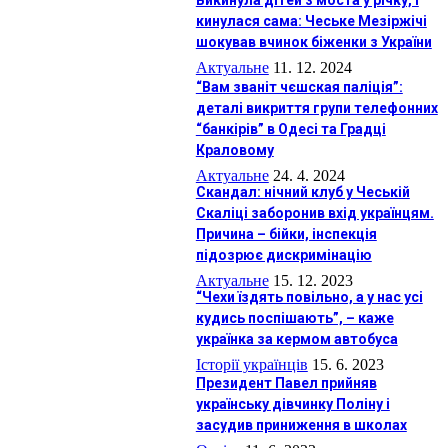
Викинула дітей з моста у річку, і
кинулася сама: Чеське Мезіржічі
шокував вчинок біженки з України
Актуальне
11. 12. 2024
“Вам званіт чєшская паліція”:
деталі викриття групи телефонних
“банкірів” в Одесі та Градці
Краловому
Актуальне
24. 4. 2024
Скандал: нічний клуб у Чеській
Скаліці заборонив вхід українцям.
Причина – бійки, інспекція
підозрює дискримінацію
Актуальне
15. 12. 2023
“Чехи їздять повільно, а у нас усі
кудись поспішають”, – каже
українка за кермом автобуса
Історії українців
15. 6. 2023
Президент Павел прийняв
українську дівчинку Поліну і
засудив приниження в школах