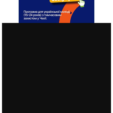
ВАЖЛИВІ СТАТТІ
Викинула дітей з моста у річку, і кинулася сама:
Чеське Мезіржічі шокував вчинок біженки з України
11. 12. 2024
Президент Павел прийняв українську дівчинку Поліну
і засудив приниження в школах
11. 6. 2023
Однокласники попросили вибачення у дівчинки за
плювок в обличчя — після втручання школи та
батьків
9. 6. 2023