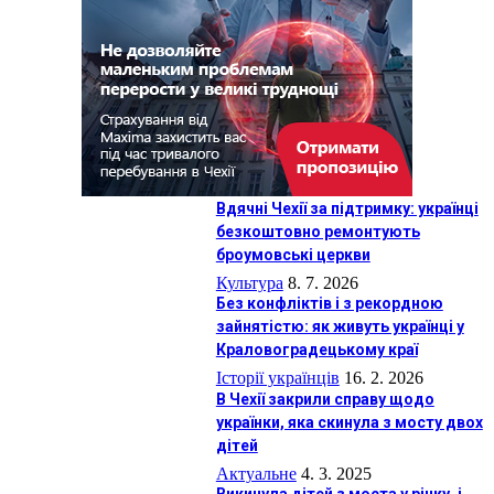
Вдячні Чехії за підтримку: українці
безкоштовно ремонтують
броумовські церкви
Культура
8. 7. 2026
Без конфліктів і з рекордною
зайнятістю: як живуть українці у
Краловоградецькому краї
Історії українців
16. 2. 2026
В Чехії закрили справу щодо
українки, яка скинула з мосту двох
дітей
Актуальне
4. 3. 2025