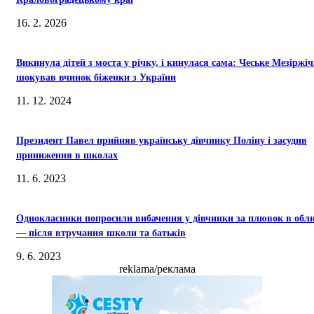
16. 2. 2026
Викинула дітей з моста у річку, і кинулася сама: Чеське Мезіржіч
шокував вчинок біженки з України
11. 12. 2024
Президент Павел прийняв українську дівчинку Поліну і засудив
приниження в школах
11. 6. 2023
Однокласники попросили вибачення у дівчинки за плювок в обл
— після втручання школи та батьків
9. 6. 2023
reklama/реклама