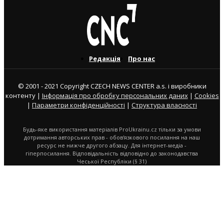
Редакція
Про нас
© 2001 - 2021 Copyright CZECH NEWS CENTER a.s. і виробники
контенту |
Інформація про обробку персональних даних
|
Cookies
|
Параметри конфіденційності
|
Структура власності
Будь-яке використання матеріалів ProUkrainu.cz тільки за умови
дотримання авторських прав - обов'язкового посилання на наш
ресурс не нижче другого абзацу. Для інтернет-медіа -
гіперпосилання. Відповідальність відповідно до законодавства
Чеської Республіки (§ 31)