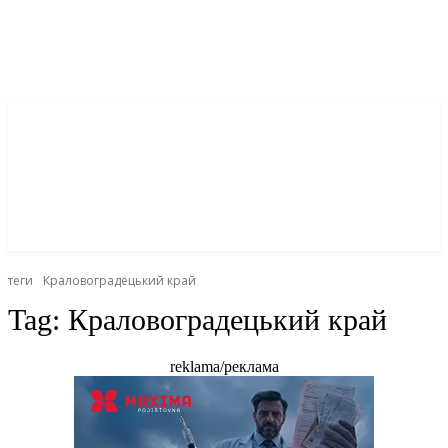
теги
Краловоградецький край
Tag:
Краловоградецький край
reklama/реклама