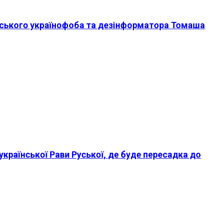
еського українофоба та дезінформатора Томаша
української Рави Руської, де буде пересадка до