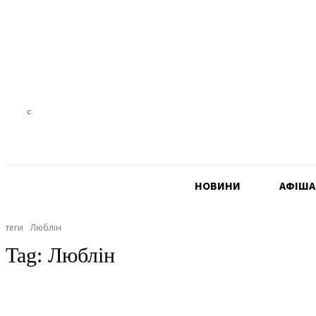
21.5
C
Czech Republic
НОВИНИ
АФIША
теги
Люблін
Tag:
Люблін