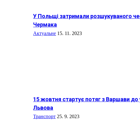
У Польщі затримали розшукуваного ч
Чермака
Актуальне
15. 11. 2023
15 жовтня стартує потяг з Варшави до 
Львова
Транспорт
25. 9. 2023