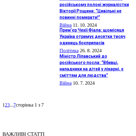
російському полоні журналістки
Вікторії Рощини: “Цивільні не
повинні помирати!”
Війна
11. 10. 2024
Прем’єр Чехії Фіала: щомісяця
Україна отримує десятки тисяч
одиниць боєприпасів
Політика
26. 8. 2024
Міністр Ліпавський до
російського посла: “Вбивці,
нападники на дітей у лікарні, є
сміттям для людства”
Війна
10. 7. 2024
1
2
3
...
7
сторінка 1 з 7
ВАЖЛИВІ СТАТТІ