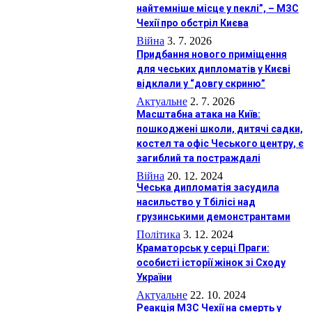
найтемніше місце у пеклі”, – МЗС
Чехії про обстріл Києва
Війна
3. 7. 2026
Придбання нового приміщення
для чеських дипломатів у Києві
відклали у “довгу скриню”
Актуальне
2. 7. 2026
Масштабна атака на Київ:
пошкоджені школи, дитячі садки,
костел та офіс Чеського центру, є
загиблий та постраждалі
Війна
20. 12. 2024
Чеська дипломатія засудила
насильство у Тбілісі над
грузинськими демонстрантами
Політика
3. 12. 2024
Краматорськ у серці Праги:
особисті історії жінок зі Сходу
України
Актуальне
22. 10. 2024
Реакція МЗС Чехії на смерть у