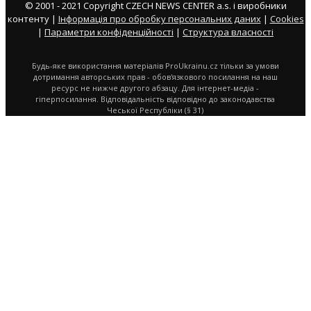
© 2001 - 2021 Copyright CZECH NEWS CENTER a.s. і виробники
контенту |
Інформація про обробку персональних даних
|
Cookies
|
Параметри конфіденційності
|
Структура власності
Будь-яке використання матеріалів ProUkrainu.cz тільки за умови
дотримання авторських прав - обов'язкового посилання на наш
ресурс не нижче другого абзацу. Для інтернет-медіа -
гіперпосилання. Відповідальність відповідно до законодавства
Чеської Республіки (§ 31)