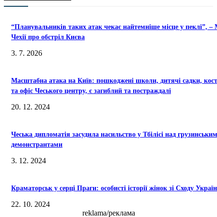
“Планувальників таких атак чекає найтемніше місце у пеклі”, –
Чехії про обстріл Києва
3. 7. 2026
Масштабна атака на Київ: пошкоджені школи, дитячі садки, кос
та офіс Чеського центру, є загиблий та постраждалі
20. 12. 2024
Чеська дипломатія засудила насильство у Тбілісі над грузинськи
демонстрантами
3. 12. 2024
Краматорськ у серці Праги: особисті історії жінок зі Сходу Украї
22. 10. 2024
reklama/реклама