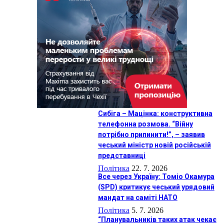
Сибіга – Мацінка: конструктивна
телефонна розмова. “Війну
потрібно припинити!”, – заявив
чеський міністр новій російській
представниці
Політика
22. 7. 2026
Все через Україну: Томіо Окамура
(SPD) критикує чеський урядовий
мандат на саміті НАТО
Політика
5. 7. 2026
“Планувальників таких атак чекає