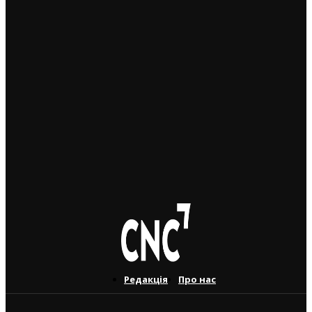
22. 10. 2024
Реакція МЗС Чехії на смерть у російському полоні
журналістки Вікторії Рощини: “Цивільні не повинні
помирати!”
11. 10. 2024
Президент Павел засудив удар по дитячій лікарні
“Охматдит” в Києві: “Путін не зупиниться ні перед
чим! Росія – це найбільша загроза!”
8. 7. 2024
Редакція
Про нас