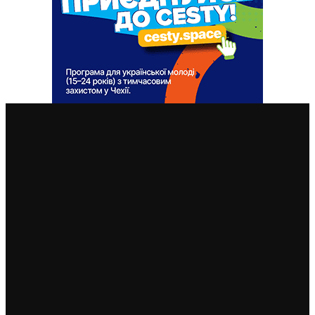
ВАЖЛИВІ СТАТТІ
Масштабна атака на Київ: пошкоджені школи, дитячі
садки, костел та офіс Чеського центру, є загиблий та
постраждалі
20. 12. 2024
Чеська дипломатія засудила насильство у Тбілісі над
грузинськими демонстрантами
3. 12. 2024
Краматорськ у серці Праги: особисті історії жінок зі
Сходу України