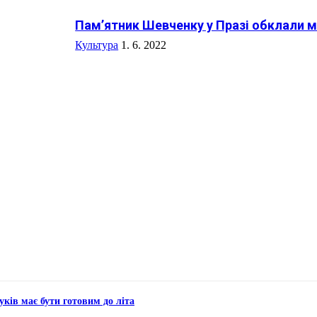
Пам’ятник Шевченку у Празі обклали м
Культура
1. 6. 2022
уків має бути готовим до літа