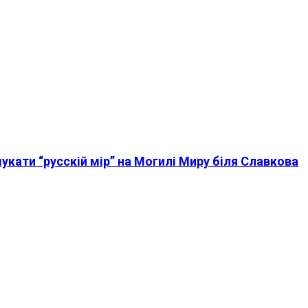
кати “русскій мір” на Могилі Миру біля Славкова