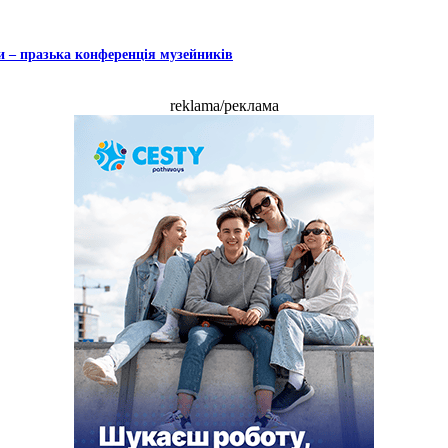
и – празька конференція музейників
reklama/реклама