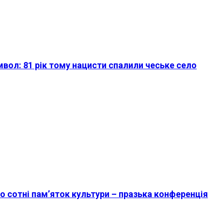
имвол: 81 рік тому нацисти спалили чеське село
о сотні пам’яток культури – празька конференція