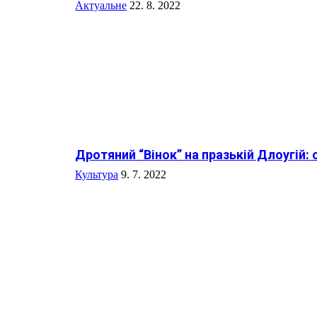
Актуальне
22. 8. 2022
Дротяний “Вінок” на празькій Длоугій: 
Культура
9. 7. 2022