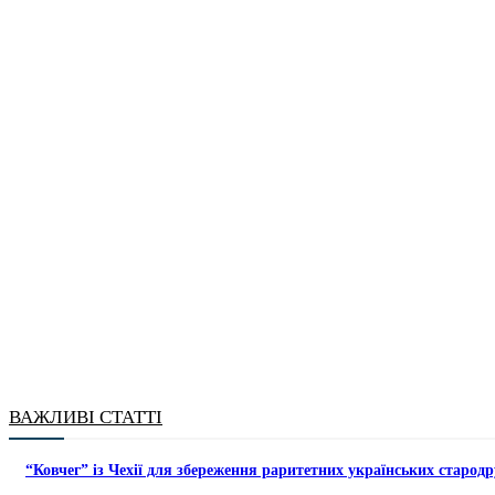
ВАЖЛИВІ СТАТТІ
“Ковчег” із Чехії для збереження раритетних українських стародр