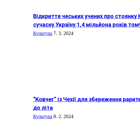
Відкриття чеських учених про стоянку
сучасну Україну 1,4 мільйона років том
Культура
7. 3. 2024
“Ковчег” із Чехії для збереження рари
до літа
Культура
8. 2. 2024