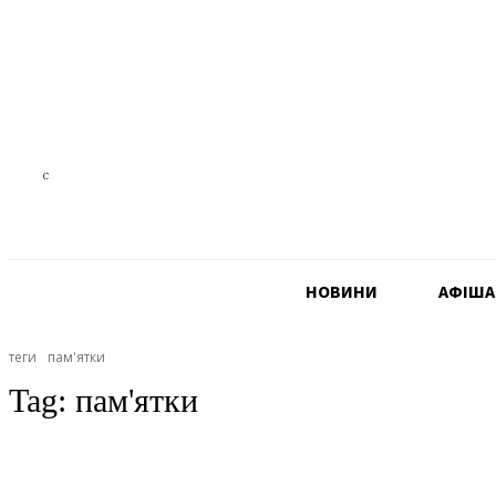
19.3
C
Czech Republic
НОВИНИ
АФIША
теги
пам'ятки
Tag:
пам'ятки