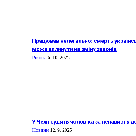
Працював нелегально: смерть українсь
може вплинути на зміну законів
Робота
6. 10. 2025
У Чехії судять чоловіка за ненависть д
Новини
12. 9. 2025