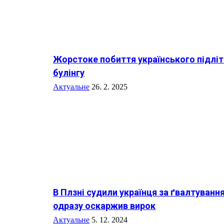
Жорстоке побиття українського підлітк
булінгу
Актуальне
26. 2. 2025
В Плзні судили українця за ґвалтування
одразу оскаржив вирок
Актуальне
5. 12. 2024