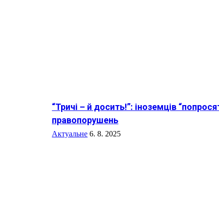
“Тричі – й досить!”: іноземців “попросять
правопорушень
Актуальне
6. 8. 2025