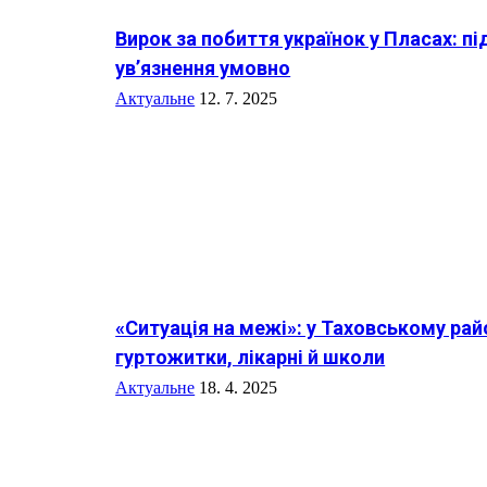
Вирок за побиття українок у Пласах: п
ув’язнення умовно
Актуальне
12. 7. 2025
«Ситуація на межі»: у Таховському рай
гуртожитки, лікарні й школи
Актуальне
18. 4. 2025