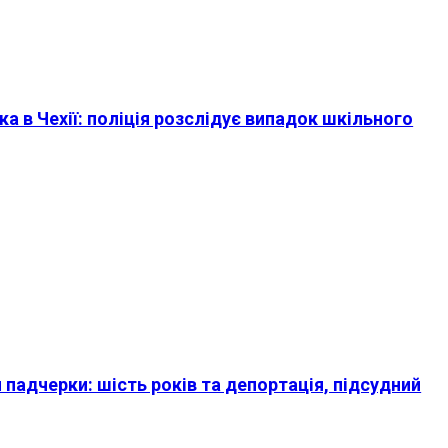
а в Чехії: поліція розслідує випадок шкільного
 падчерки: шість років та депортація, підсудний