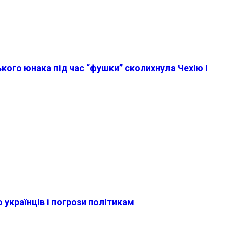
кого юнака під час “фушки” сколихнула Чехію і
о українців і погрози політикам