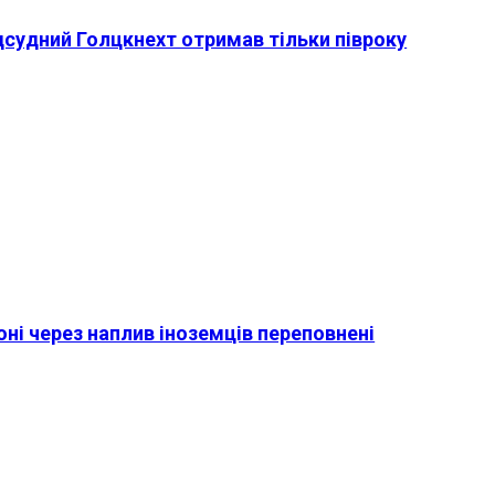
ідсудний Голцкнехт отримав тільки півроку
оні через наплив іноземців переповнені