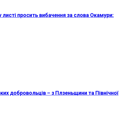
 листі просить вибачення за слова Окамури:
ких добровольців – з Плзеньщини та Північної