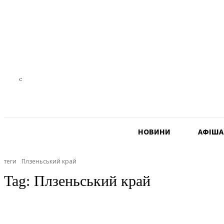
22.3
C
Czech Republic
НОВИНИ
АФIША
теги
Плзеньський край
Tag:
Плзеньський край