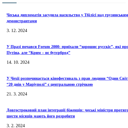
Чеська дипломатія засудила насильство у Тбілісі над грузинськи
демонстрантами
3. 12. 2024
У Празі почався Forum 2000: приїхали “хорошиє русскіє”, які пр
Путіна, але “Крим – нє бутєрброд”
14. 10. 2024
У Чехії розпочинається кінофестиваль з прав людини “Один Світ
“20 днів у Маріуполі” є центральною стрічкою
21. 3. 2024
Довгостроковий план інтеграції біженців: чеські міністри протяг
шести місяців мають його розробити
3. 2. 2024