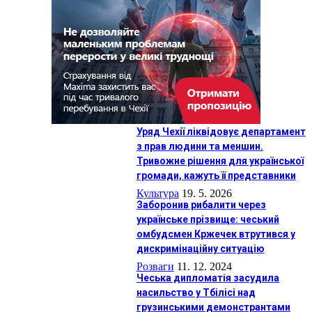
Уряд Чехії ліквідовує департамент
з прав людини та меншин.
Тривожне рішення для української
громади, кажуть її представники
Культура
19. 5. 2026
Заборонив рибалити через
українське прізвище: чеський
омбудсмен Кржечек втрутився у
дискримінаційну ситуацію
Розваги
11. 12. 2024
Чеська дипломатія засудила
насильство у Тбілісі над
грузинськими демонстрантами