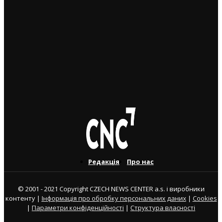
міністри протягом шести місяців мають його
розробити
3. 2. 2024
“Ґвалтували річне дівчатко, воно померло”:
громадські слухання у чеському парламенті про
злочини російської воєнщини
21. 10. 2022
Редакція
Про нас
© 2001 - 2021 Copyright CZECH NEWS CENTER a.s. і виробники
контенту |
Інформація про обробку персональних даних
|
Cookies
|
Параметри конфіденційності
|
Структура власності