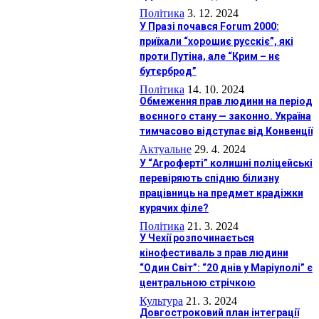
Політика
3. 12. 2024
У Празі почався Forum 2000:
приїхали “хорошиє русскіє”, які
проти Путіна, але “Крим – нє
бутєрброд”
Політика
14. 10. 2024
Обмеження прав людини на період
воєнного стану — законно. Україна
тимчасово відступає від Конвенції
Актуальне
29. 4. 2024
У “Агроферті” колишні поліцейські
перевіряють спідню білизну
працівниць на предмет крадіжки
курячих філе?
Політика
21. 3. 2024
У Чехії розпочинається
кінофестиваль з прав людини
“Один Світ”: “20 днів у Маріуполі” є
центральною стрічкою
Культура
21. 3. 2024
Довгостроковий план інтеграції