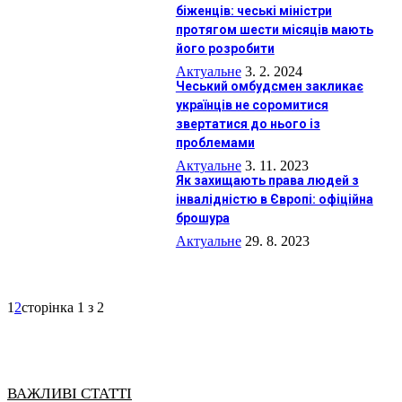
біженців: чеські міністри
протягом шести місяців мають
його розробити
Актуальне
3. 2. 2024
Чеський омбудсмен закликає
українців не соромитися
звертатися до нього із
проблемами
Актуальне
3. 11. 2023
Як захищають права людей з
інвалідністю в Європі: офіційна
брошура
Актуальне
29. 8. 2023
1
2
сторінка 1 з 2
ВАЖЛИВІ СТАТТІ