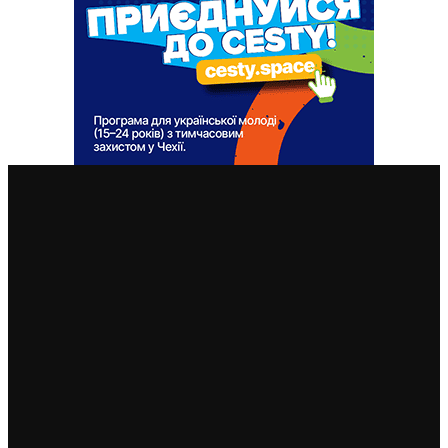
ВАЖЛИВІ СТАТТІ
У Празі почався Forum 2000: приїхали “хорошиє
русскіє”, які проти Путіна, але “Крим – нє бутєрброд”
14. 10. 2024
У Чехії розпочинається кінофестиваль з прав людини
“Один Світ”: “20 днів у Маріуполі” є центральною
стрічкою
21. 3. 2024
Довгостроковий план інтеграції біженців: чеські