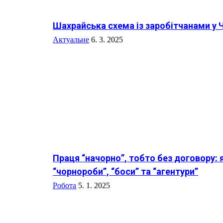
Шахрайська схема із заробітчанами у Че
Актуальне
6. 3. 2025
Праця “начорно”, тобто без договору:
“чорнороби”, “боси” та “агентури”
Робота
5. 1. 2025