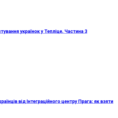
штування українок у Тепліце. Частина 3
країнців від Інтеграційного центру Прага: як взяти