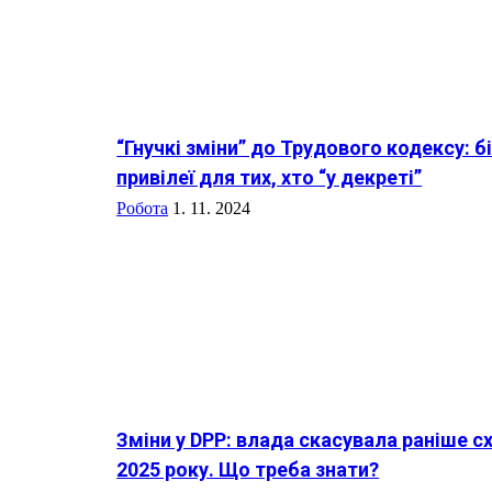
“Гнучкі зміни” до Трудового кодексу: 
привілеї для тих, хто “у декреті”
Робота
1. 11. 2024
Зміни у DPP: влада скасувала раніше с
2025 року. Що треба знати?