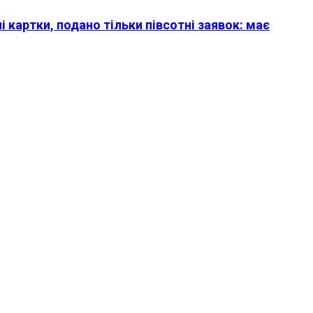
чі картки, подано тільки півсотні заявок: має