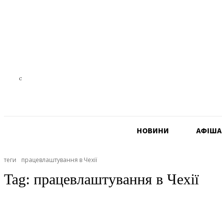
26.4
C
Czech Republic
НОВИНИ
АФIША
теги
працевлаштування в Чехії
Tag:
працевлаштування в Чехії