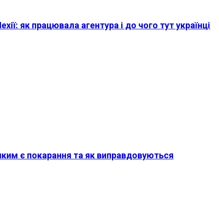
хії: як працювала агентура і до чого тут українці
 яким є покарання та як виправдовуються