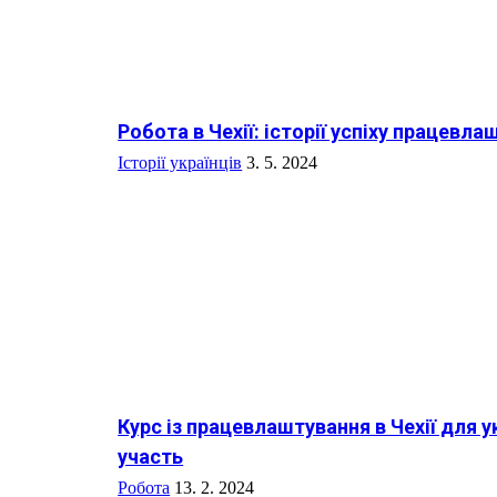
Робота в Чехії: історії успіху працевла
Історії українців
3. 5. 2024
Курс із працевлаштування в Чехії для у
участь
Робота
13. 2. 2024