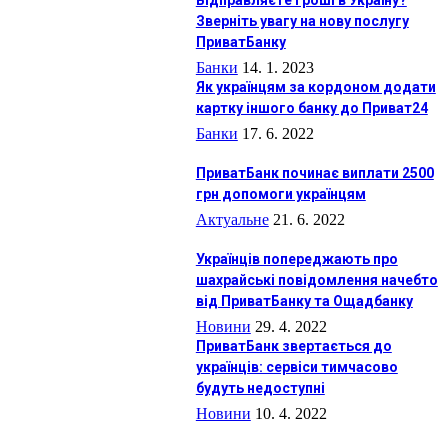
Відправляєте гроші в Україну?
Зверніть увагу на нову послугу
ПриватБанку
Банки
14. 1. 2023
Як українцям за кордоном додати
картку іншого банку до Приват24
Банки
17. 6. 2022
ПриватБанк починає виплати 2500
грн допомоги українцям
Актуальне
21. 6. 2022
Українців попереджають про
шахрайські повідомлення начебто
від ПриватБанку та Ощадбанку
Новини
29. 4. 2022
ПриватБанк звертається до
українців: сервіси тимчасово
будуть недоступні
Новини
10. 4. 2022