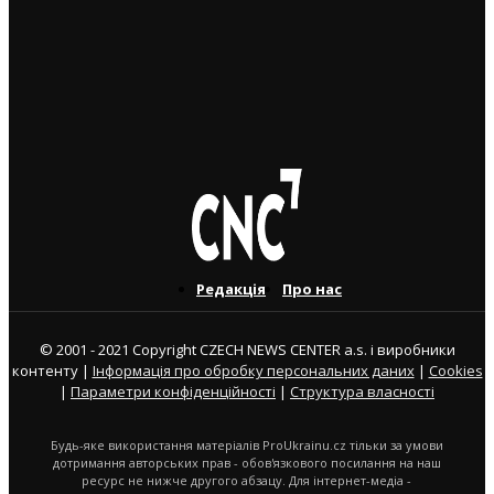
ВАЖЛИВІ СТАТТІ
Які комісії українських банків за користування
карткою за кордоном
25. 8. 2023
Редакція
Про нас
© 2001 - 2021 Copyright CZECH NEWS CENTER a.s. і виробники
контенту |
Інформація про обробку персональних даних
|
Cookies
|
Параметри конфіденційності
|
Структура власності
Будь-яке використання матеріалів ProUkrainu.cz тільки за умови
дотримання авторських прав - обов'язкового посилання на наш
ресурс не нижче другого абзацу. Для інтернет-медіа -