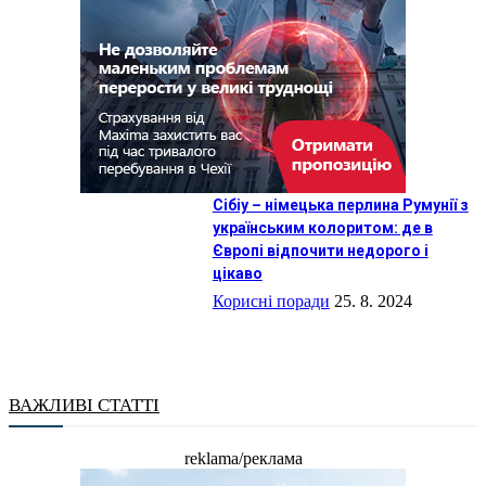
Сібіу – німецька перлина Румунії з
українським колоритом: де в
Європі відпочити недорого і
цікаво
Корисні поради
25. 8. 2024
ВАЖЛИВІ СТАТТІ
reklama/реклама