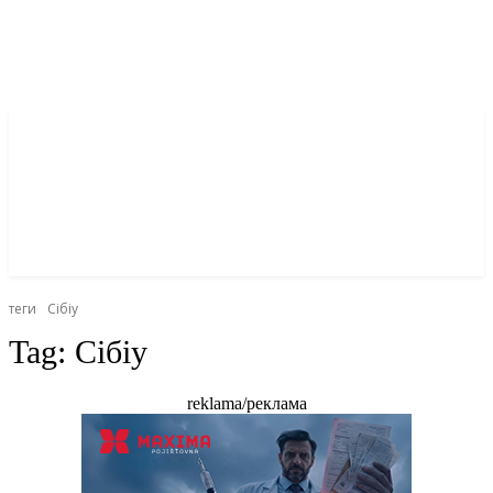
теги
Сібіу
Tag:
Сібіу
reklama/реклама