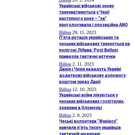
Українські військові знову
тренуватимуться у Чехії
наступного року – “за”
проголосувала і опозиційна ANO
Війна
29. 11. 2023
П’ята ротація українських та
чеських військових тренується на
полігоні Лібава: Post Bellum
привезла тактичні аптечки
Війна
2. 11. 2023
Данія і Чехія нададуть Україні
додаткову військову допомогу
коштом уряду Данії
Війна
12. 10. 2023
Українські воїни лікуються у
чеських військових госпіталях,
зокрема в Оломоуці
Війна
2. 8. 2023
Чеські волонтери “Феніксу”
навчили п’ять тисяч українців
тактичній медицині