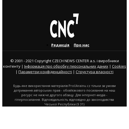
5. 12. 2022
Редакція
Про нас
© 2001 - 2021 Copyright CZECH NEWS CENTER a.s. і виробники
контенту |
Інформація про обробку персональних даних
|
Cookies
|
Параметри конфіденційності
|
Структура власності
Будь-яке використання матеріалів ProUkrainu.cz тільки за умови
дотримання авторських прав - обов'язкового посилання на наш
ресурс не нижче другого абзацу. Для інтернет-медіа -
гіперпосилання. Відповідальність відповідно до законодавства
Чеської Республіки (§ 31)