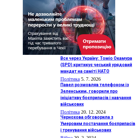
Все через Україну: Томіо Окамура
(SPD) критикує чеський урядовий
мандат на саміті НАТО
Політика
5. 7. 2026
Павeл розмовляв телефоном із
Зеленським, говорили про
ініціативу боєприпасів і навчання
військових
Політика
20. 12. 2024
Чернохова обговорила з
Умеровим постачання боєприпасів
і тренування військових
Війна
20. 2. 2024