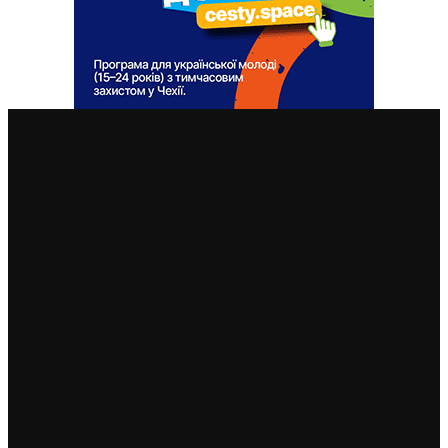
ВАЖЛИВІ СТАТТІ
Чеська IT-компанія надала Україні спеціальне
програмне забезпечення для боротьби з російським
агресором
12. 2. 2023
На полігоні Лібава навчається друга група
українських військових: їх відвідала міністерка
Чернохова
10. 2. 2023
На полігоні Лібава почалися навчання українських
військових (ФОТО)