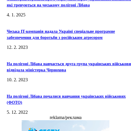
які тренуються на чеському полігоні Лібава
4. 1. 2025
Чеська IT-компанія надала Україні спеціальне програмне
забезпечення для боротьби з російським агресором
12. 2. 2023
На полігоні Лібава навчається друга група українських військови
відвідала міністерка Чернохова
10. 2. 2023
На полігоні Лібава почалися навчання українських військових
(ФОТО)
5. 12. 2022
reklama/реклама