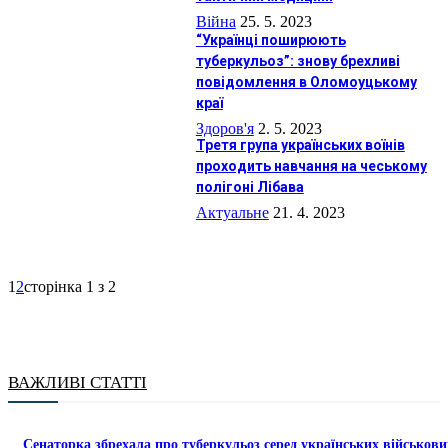
Війна
25. 5. 2023
“Українці поширюють
туберкульоз”: знову брехливі
повідомлення в Оломоуцькому
краї
Здоров'я
2. 5. 2023
Третя група українських воїнів
проходить навчання на чеському
полігоні Лібава
Актуальне
21. 4. 2023
1
2
сторінка 1 з 2
ВАЖЛИВІ СТАТТІ
Сенаторка збрехала про туберкульоз серед українських військови