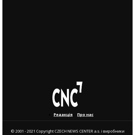
кошти на відновлення
29. 9. 2024
Українські біженці в Чехії: понад дві третини взагалі
не зверталися по гуманітарну допомогу
28. 9. 2024
Чеська поліція затримала в аеропорту нападників на
українських волонтерів
3. 6. 2024
Редакція
Про нас
© 2001 - 2021 Copyright CZECH NEWS CENTER a.s. і виробники