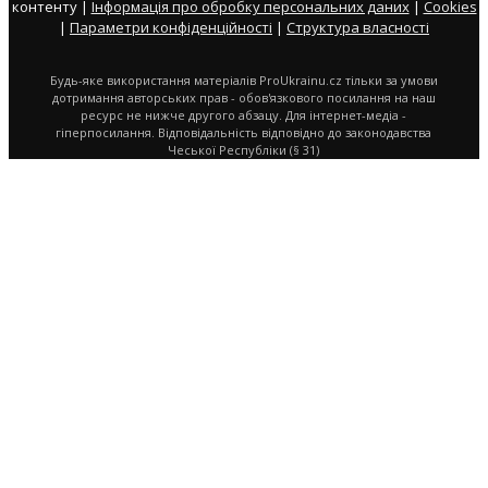
контенту |
Інформація про обробку персональних даних
|
Cookies
|
Параметри конфіденційності
|
Структура власності
Будь-яке використання матеріалів ProUkrainu.cz тільки за умови
дотримання авторських прав - обов'язкового посилання на наш
ресурс не нижче другого абзацу. Для інтернет-медіа -
гіперпосилання. Відповідальність відповідно до законодавства
Чеської Республіки (§ 31)