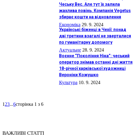
Чеську Вес. Але тут їх залила
жахлива повінь. Компанія Vegetus
збирає кошти на відновлення
Економіка
29. 9. 2024
Українські біженці в Чехії: понад
дві третини взагалі не зверталися
по гуманітарну допомогу
Актуальне
28. 9. 2024
Воєнне “Покоління Ніка”: чеський
оператор знімав останні дні життя
18-річної харківської художниці
Вероніки Кожушко
Культура
10. 9. 2024
1
2
3
...
6
сторінка 1 з 6
ВАЖЛИВІ СТАТТІ