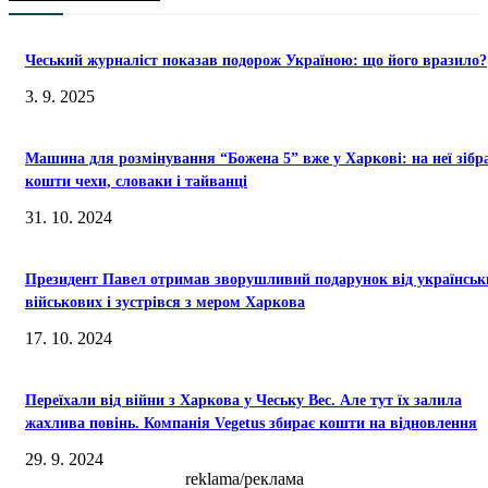
Чеський журналіст показав подорож Україною: що його вразило?
3. 9. 2025
Машина для розмінування “Божена 5” вже у Харкові: на неї зібр
кошти чехи, словаки і тайванці
31. 10. 2024
Президент Павел отримав зворушливий подарунок від українськ
військових і зустрівся з мером Харкова
17. 10. 2024
Переїхали від війни з Харкова у Чеську Вес. Але тут їх залила
жахлива повінь. Компанія Vegetus збирає кошти на відновлення
29. 9. 2024
reklama/реклама