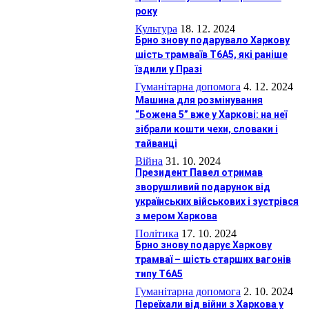
року
Культура
18. 12. 2024
Брно знову подарувало Харкову
шість трамваїв Т6А5, які раніше
їздили у Празі
Гуманітарна допомога
4. 12. 2024
Машина для розмінування
“Божена 5” вже у Харкові: на неї
зібрали кошти чехи, словаки і
тайванці
Війна
31. 10. 2024
Президент Павел отримав
зворушливий подарунок від
українських військових і зустрівся
з мером Харкова
Політика
17. 10. 2024
Брно знову подарує Харкову
трамваї – шість старших вагонів
типу Т6А5
Гуманітарна допомога
2. 10. 2024
Переїхали від війни з Харкова у