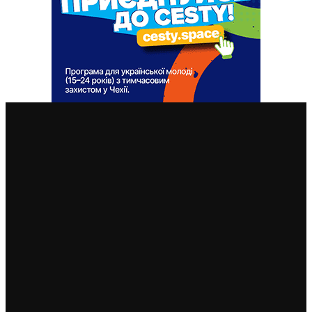
ВАЖЛИВІ СТАТТІ
Машина для розмінування “Божена 5” вже у Харкові:
на неї зібрали кошти чехи, словаки і тайванці
31. 10. 2024
Президент Павел отримав зворушливий подарунок
від українських військових і зустрівся з мером
Харкова
17. 10. 2024
Переїхали від війни з Харкова у Чеську Вес. Але тут їх
залила жахлива повінь. Компанія Vegetus збирає