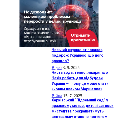
Чеський журналіст показав
подорож Україною: що його
вразило?
Відео
3. 9. 2025
Чиста вода, тепло, лікарні: що
Чехія робить для відбудови
України — і чому це може стати
«новим планом Маршалла»
Війна
15. 7. 2025
Харківський “Підземний сад” у
празькому метро: дитячі витвори
мистецтва прикрашатимуть
центральну станцію протягом