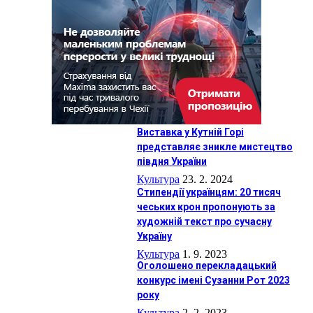
Виставка у Кутній Горі
представляє зникле мистецтво
півдня України
Культура
23. 2. 2024
Cтипендії українцям: 20 тисяч
чеських крон пропонують за
художній текст про сучасну
Україну
Культура
1. 9. 2023
Оголошено перекладацький
конкурс імені Сузанни Рот 2023
року
Культура
2. 2. 2023