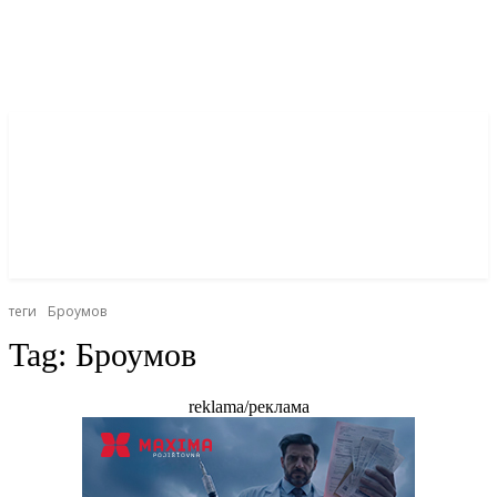
теги
Броумов
Tag:
Броумов
reklama/реклама