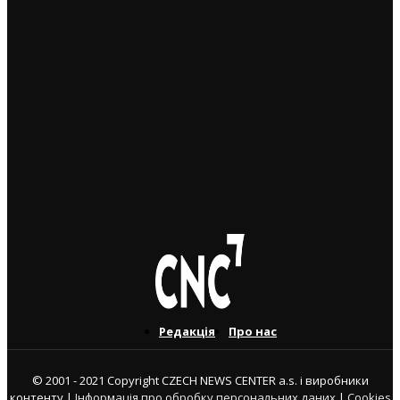
серпня: деталі рішення МВС
4. 8. 2026
Чеські роботодавці радіють: з України приїхало
більше чоловіків, ніж жінок
5. 8. 2026
Україна змінить посла в Чехії: Василь Зварич
переходить на роботу до МЗС
3. 8. 2026
Редакція
Про нас
© 2001 - 2021 Copyright CZECH NEWS CENTER a.s. і виробники
контенту |
Інформація про обробку персональних даних
|
Cookies