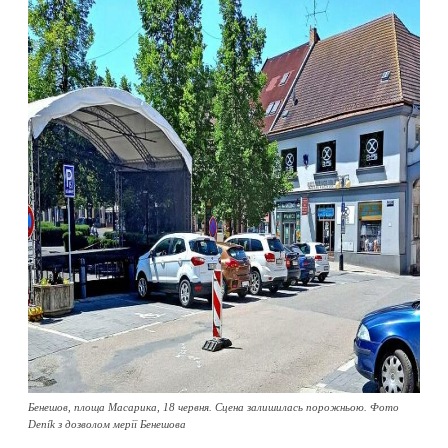
Бенешов, площа Масарика, 18 червня. Сцена залишилась порожньою. Фото
Deník з дозволом мерії Бенешова