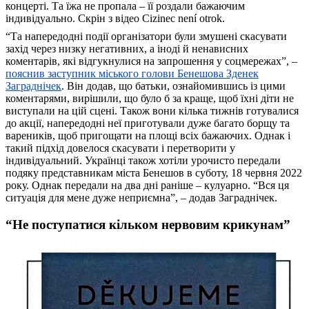
концерті. Та їжа не пропала – її роздали бажаючим
індивідуально. Скрін з відео Cizinec není otrok.
“Та напередодні події організатори були змушені скасувати
захід через низку негативних, а іноді й ненависних
коментарів, які відгукнулися на запрошення у соцмережах”, –
пояснив заступник міського голови Бенешова Зденек
Заграднічек
. Він додав, що батьки, ознайомившись із цими
коментарями, вирішили, що було б за краще, щоб їхні діти не
виступали на цій сцені. Також вони кілька тижнів готувалися
до акції, напередодні неї приготували дуже багато борщу та
вареників, щоб пригощати на площі всіх бажаючих. Однак і
такий підхід довелося скасувати і перетворити у
індивідуальний. Українці також хотіли урочисто передали
подяку представникам міста Бенешов в суботу, 18 червня 2022
року. Однак передали на два дні раніше – кулуарно. “Вся ця
ситуація для мене дуже неприємна”, – додав Заграднічек.
“Не поступатися кільком нервовим крикунам”