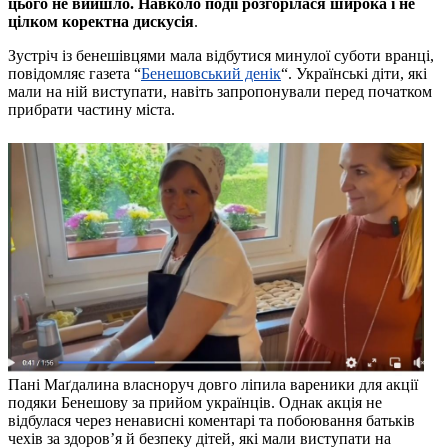
цього не вийшло. Навколо події розгорілася широка і не
цілком коректна дискусія
.
Зустріч із бенешівцями мала відбутися минулої суботи вранці,
повідомляє газета “
Бенешовський денік
“. Українські діти, які
мали на ній виступати, навіть запропонували перед початком
прибрати частину міста.
Пані Маґдалина власноруч довго ліпила вареники для акції
подяки Бенешову за прийом українців. Однак акція не
відбулася через ненависні коментарі та побоювання батьків
чехів за здоров’я й безпеку дітей, які мали виступати на