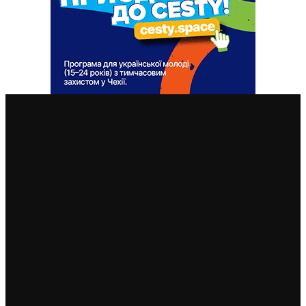
ВАЖЛИВІ СТАТТІ
У Чехії 12 серпня буде найбільше сонячне затемнення
за останні 27 років: де його побачити
7. 8. 2026
Чехія змінила умови отримання тимчасового захисту
для чоловіків 18–60 років: кого вважатимуть таким,
що виконує військовий обов’язок
6. 8. 2026
Чехія припиняє надавати тимчасовий захист для
нових військовозобов’язаних українців уже з 5