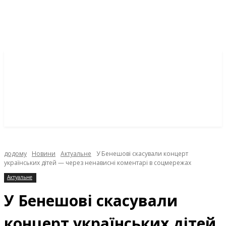
додому
Новини
Актуальне
У Бенешові скасували концерт
українських дітей — через ненависні коментарі в соцмережах
Актуальне
У Бенешові скасували
концерт українських дітей