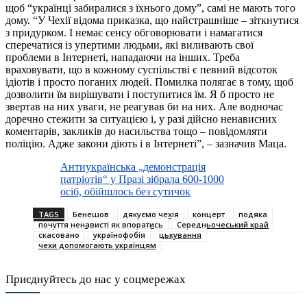
щоб “українці забиралися з їхнього дому”, самі не мають того
дому. “У Чехії відома приказка, що найстрашніше – зіткнутися
з придурком. І немає сенсу обговорювати і намагатися
сперечатися із упертими людьми, які виливають свої
проблеми в Інтернеті, нападаючи на інших. Треба
враховувати, що в кожному суспільстві є певний відсоток
ідіотів і просто поганих людей. Помилка полягає в тому, щоб
дозволити їм вирішувати і поступитися їм. Я б просто не
звертав на них уваги, не реагував би на них. Але водночас
доречно стежити за ситуацією і, у разі дійсно ненависних
коментарів, закликів до насильства тощо – повідомляти
поліцію. Адже закони діють і в Інтернеті”, – зазначив Маца.
Антиукраїнська „демонстрація
патріотів“ у Празі зібрала 600-1000
осіб, обійшлось без сутичок
TAGS
Бенешов
дякуємо чехія
концерт
подяка
почуття ненависті як впоратись
Середньочеський край
скасовано
українофобія
цькування
чехи допомогають українцям
Приєднуйтесь до нас у соцмережах