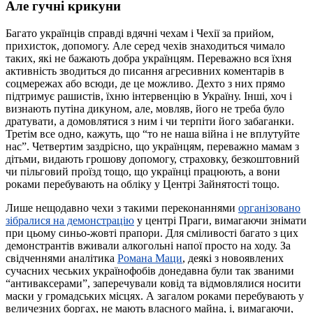
Але гучні крикуни
Багато українців справді вдячні чехам і Чехії за прийом,
прихисток, допомогу. Але серед чехів знаходиться чимало
таких, які не бажають добра українцям. Переважно вся їхня
активність зводиться до писання агресивних коментарів в
соцмережах або всюди, де це можливо. Дехто з них прямо
підтримує рашистів, їхню інтервенцію в Україну. Інші, хоч і
визнають путіна дикуном, але, мовляв, його не треба було
дратувати, а домовлятися з ним і чи терпіти його забаганки.
Третім все одно, кажуть, що “то не наша війна і не вплутуйте
нас”. Четвертим заздрісно, що українцям, переважно мамам з
дітьми, видають грошову допомогу, страховку, безкоштовний
чи пільговий проїзд тощо, що українці працюють, а вони
роками перебувають на обліку у Центрі Зайнятості тощо.
Лише нещодавно чехи з такими переконаннями
організовано
зібралися на демонстрацію
у центрі Праги, вимагаючи знімати
при цьому синьо-жовті прапори. Для сміливості багато з цих
демонстрантів вживали алкогольні напої просто на ходу. За
свідченнями аналітика
Романа Маци
, деякі з новоявлених
сучасних чеських українофобів донедавна були так званими
“антиваксерами”, заперечували ковід та відмовлялися носити
маски у громадських місцях. А загалом роками перебувають у
величезних боргах, не мають власного майна, і, вимагаючи,