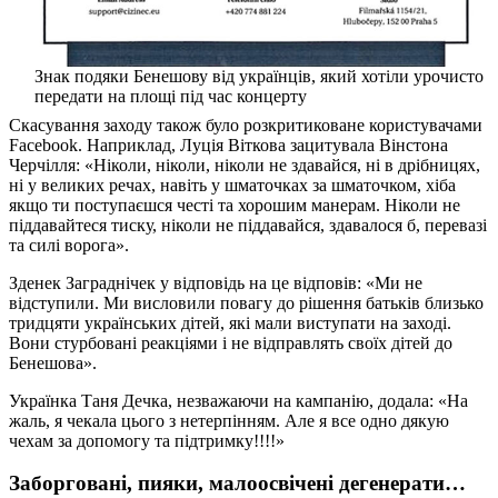
Знак подяки Бенешову від українців, який хотіли урочисто
передати на площі під час концерту
Скасування заходу також було розкритиковане користувачами
Facebook. Наприклад, Луція Віткова зацитувала Вінстона
Черчілля: «Ніколи, ніколи, ніколи не здавайся, ні в дрібницях,
ні у великих речах, навіть у шматочках за шматочком, хіба
якщо ти поступаєшся честі та хорошим манерам. Ніколи не
піддавайтеся тиску, ніколи не піддавайся, здавалося б, перевазі
та силі ворога».
Зденек Заграднічек у відповідь на це відповів: «Ми не
відступили. Ми висловили повагу до рішення батьків близько
тридцяти українських дітей, які мали виступати на заході.
Вони стурбовані реакціями і не відправлять своїх дітей до
Бенешова».
Українка Таня Дечка, незважаючи на кампанію, додала: «На
жаль, я чекала цього з нетерпінням. Але я все одно дякую
чехам за допомогу та підтримку!!!!»
Заборговані, пияки, малоосвічені дегенерати…