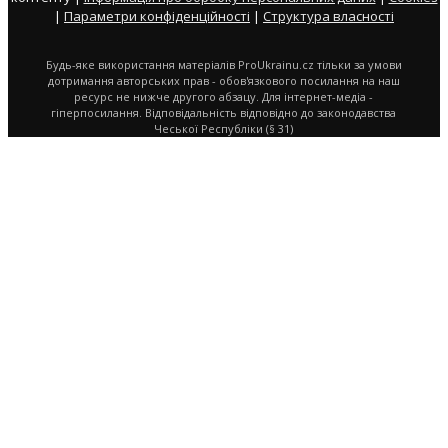
|
Параметри конфіденційності
|
Структура власності
Будь-яке використання матеріалів ProUkrainu.cz тільки за умови
дотримання авторських прав - обов'язкового посилання на наш
ресурс не нижче другого абзацу. Для інтернет-медіа -
гіперпосилання. Відповідальність відповідно до законодавства
Чеської Республіки (§ 31)