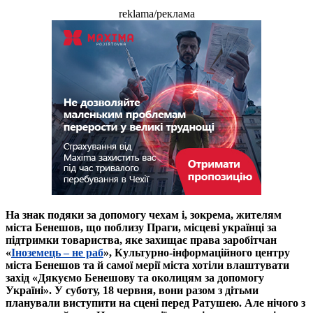
reklama/реклама
На знак подяки за допомогу чехам і, зокрема, жителям
міста Бенешов, що поблизу Праги, місцеві українці за
підтримки товариства, яке захищає права заробітчан
«
Іноземець – не раб
», Культурно-інформаційного центру
міста Бенешов та й самої мерії міста хотіли влаштувати
захід «Дякуємо Бенешову та околицям за допомогу
Україні». У суботу, 18 червня, вони разом з дітьми
планували виступити на сцені перед Ратушею. Але нічого з