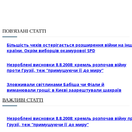
ПОВ'ЯЗАНІ СТАТТІ
Більшість чехів остерігається розширення війни на інш
країни. Окрім виборців окамурової SPD
Незроблені висновки 8.8.2008: кремль розпочав війну
проти Грузії, теж “примушуючи її до миру”
Зловживали світлинами Бабіша чи Фіали й
виманювали гроші: в Києві заарештували шахраїв
ВАЖЛИВІ СТАТТІ
Незроблені висновки 8.8.2008: кремль розпочав війну п
Грузії, теж “примушуючи її до миру”