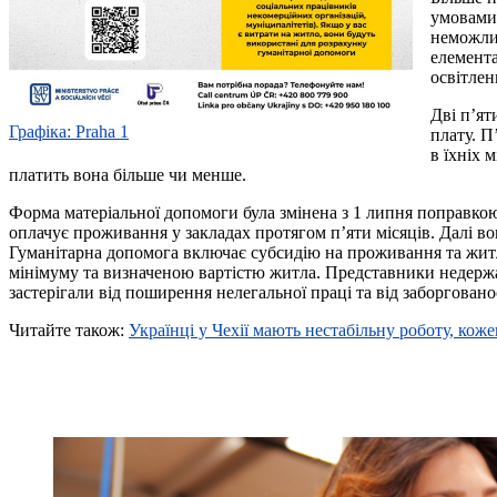
умовами.
неможлив
елемента
освітлен
Дві п’я
Графіка:
Praha 1
плату. П
в їхніх 
платить вона більше чи менше.
Форма матеріальної допомоги була змінена з 1 липня поправкою
оплачує проживання у закладах протягом п’яти місяців. Далі во
Гуманітарна допомога включає субсидію на проживання та жит
мінімуму та визначеною вартістю житла. Представники недерж
застерігали від поширення нелегальної праці та від заборговано
Читайте також:
Українці у Чехії мають нестабільну роботу, коже