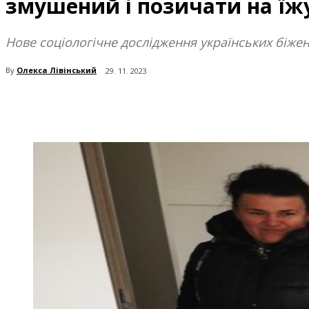
змушений і позичати на їж
Нове соціологічне дослідження українських бiжен
By
Олекса Лівінський
29. 11. 2023
поділіться