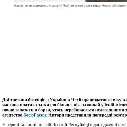
Житло, де проживають біженці у Чехії, не завжди задовільне. Фото: NF Senior 
Дві третини бiженців з України в Чехії працездатного віку
частина платила за житло більше, ніж зазвичай у їхній місц
почав залазити в борги, хтось перебивається нелегальними 
агентства
SocioFactor
. Автори представили попередні результ
У червні та липні по всій Чеській Республіці в дослідженні вз