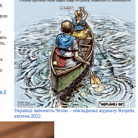
у,
було
у
ято
ти,
ва
о
 її
Українці змінюють Чехію – обкладинка журналу Respekt,
квітень 2022.