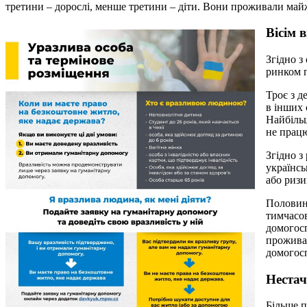
третини – дорослі, менше третини – діти. Вони проживали майже
Вісім 
Згідно з
ринком п
Троє з д
в інших 
Найбільш
не прац
Згідно з
українсь
або ризи
Половина
тимчасов
домогосп
проживаю
домогос
Нестач
Більше 