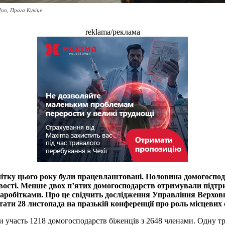
Inn, Прага Куніце
reklama/реклама
 влітку цього року були працевлаштовані. Половина домогосп
евості. Менше двох п’ятих домогосподарств отримували підтрим
заробітками. Про це свідчить дослідження Управління Верхов
ати 28 листопада на празькій конференції про роль місцевих о
яли участь 1218 домогосподарств біженців з 2648 членами. Одну т