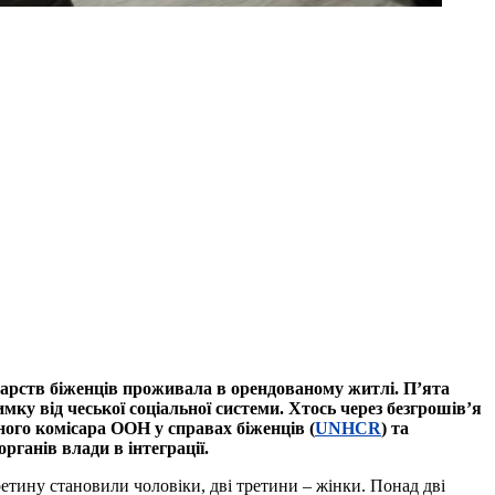
одарств біженців проживала в орендованому житлі. П’ята
ку від чеської соціальної системи. Хтось через безгрошів’я
ного комісара ООН у справах біженців (
UNHCR
) та
рганів влади в інтеграції.
ретину становили чоловіки, дві третини – жінки. Понад дві