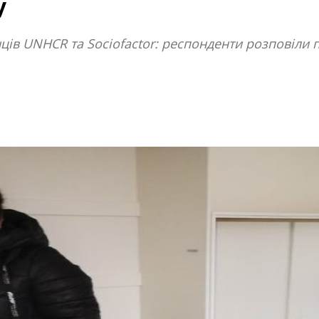
у
ців UNHCR та Sociofactor: респонденти розповіли 