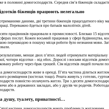
 в половині домогосподарств. Середня сім’я бiженців складається
відсотків бiженців працюють нелегально
 отриманими даними, дві третини бiженців працездатного віку ма
раці. Переважно йдеться про батьків малолітніх дітей.
есяти працівників працювали в промисловості. Близько 15 відсотк
сферах послуг. Кожен восьмий працював у сфері будівництва, кож
ою перешкодою в пошуку місця роботи було незнання мови. Зага
ювали.
 результатами, менше двох п’ятих людей отримувати матеріальну п
кої, чотири відсотки – від обох. Дорослі з восьми відсотків до
ковану роботу через брак грошей. Сім відсотків людей почали по
 домогосподарств живе в оренді. П’ята частина ділиться житлом
ого розміщення (хостелах тощо). Решта живуть у готелях, гуртож
одарств повністю оплачують житло. Три з десяти домогосподарст
чи або в державних закладах, або у друзів чи родичів. Роботод
подарств.
а душу, туалету, приватності…
п’ятої частини домогосподарств мають проблеми із житловими