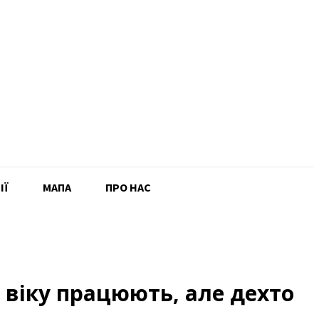
ІЇ
MAПА
ПРО НАС
о віку працюють, але дехто