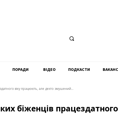
ПОРАДИ
ВІДЕО
ПОДКАСТИ
ВАКАНС
ездатного віку працюють, але дехто змушений...
ських бiженців працездатног