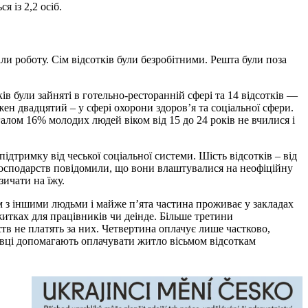
 із 2,2 осіб.
ли роботу. Сім відсотків були безробітними. Решта були поза
ів були зайняті в готельно-ресторанній сфері та 14 відсотків —
ен двадцятий – у сфері охорони здоров’я та соціальної сфери.
лом 16% молодих людей віком від 15 до 24 років не вчилися і
ідтримку від чеської соціальної системи. Шість відсотків – від
могосподарств повідомили, що вони влаштувалися на неофіційну
зичати на їжу.
 з іншими людьми і майже п’ята частина проживає у закладах
итках для працівників чи деінде. Більше третини
в не платять за них. Четвертина оплачує лише частково,
авці допомагають оплачувати житло вісьмом відсоткам