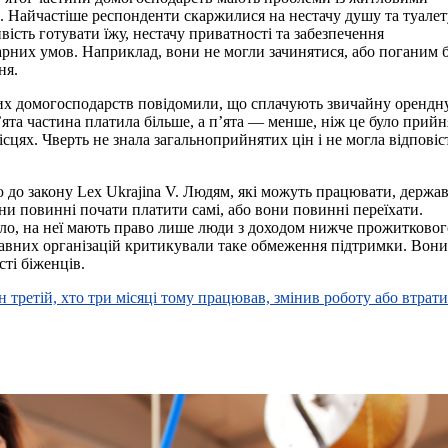
 Найчастіше респонденти скаржилися на нестачу душу та туалет
ість готувати їжу, нестачу приватності та забезпечення
рних умов. Наприклад, вони не могли зачинятися, або поганим 
ня.
тих домогосподарств повідомили, що сплачують звичайну орендн
’ята частина платила більше, а п’ята — менше, ніж це було прийн
місцях. Чверть не знала загальноприйнятих цін і не могла відповіс
 до закону Lex Ukrajina V. Людям, які можуть працювати, держа
ни повинні почати платити самі, або вони повинні переїхати.
ло, на неї мають право лише люди з доходом нижче прожитковог
авних організацій критикували таке обмеження підтримки. Вони
сті біженців.
н третій, хто три місяці тому працював, змінив роботу або втратив