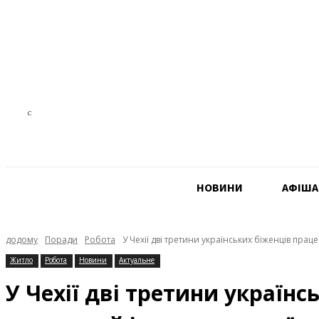
21.5
C
Czech Republic
НОВИНИ
АФIША
додому
Поради
Робота
У Чехії дві третини українських бiженців прац
Житло
Робота
Новини
Актуальне
У Чехії дві третини україн