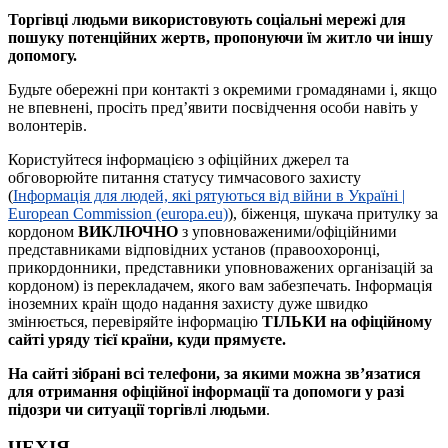
Торгівці людьми використовують соціальні мережі для
пошуку потенційних жертв, пропонуючи їм житло чи іншу
допомогу.
Будьте обережні при контакті з окремими громадянами і, якщо
не впевнені, просіть пред’явити посвідчення особи навіть у
волонтерів.
Користуйтеся інформацією з офіційних джерел та
обговорюйте питання статусу тимчасового захисту
(
Інформація для людей, які рятуються від війни в Україні |
European Commission (europa.eu)
), біженця, шукача притулку за
кордоном
ВИКЛЮЧНО
з уповноваженими/офіційними
представниками відповідних установ (правоохоронці,
прикордонники, представники уповноважених організацій за
кордоном) із перекладачем, якого вам забезпечать. Інформація
іноземних країн щодо надання захисту дуже швидко
змінюється, перевіряйте інформацію
ТІЛЬКИ на офіційному
сайті уряду тієї країни, куди прямуєте.
На сайті зібрані всі телефони, за якими можна зв’язатися
для отримання офіційної інформації та допомоги у разі
підозри чи ситуації торгівлі людьми
.
ЧЕХІЯ