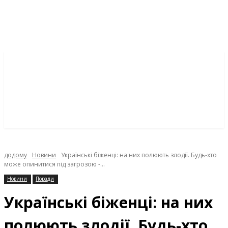
додому
Новини
Українські біженці: на них полюють злодії. Будь-хто
може опинитися під загрозою -...
Новини
Поради
Українські біженці: на них
полюють злодії. Будь-хто