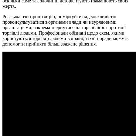
оскільки саме так злочинці дезорієнтують і заманюють своїх
жертв.
Розглядаючи пропозицію, поміркуйте над можливістю
проконсультуватися з органами влади чи неурядовими
організаціями, зокрема звернутися на гарячі лінії з протидії
торгівлі людьми. Професіонали обізнані щодо схем, якими
користуються торгівці людьми в країні, і їхні поради можуть
допомогти прийняти більш зважене рішення.