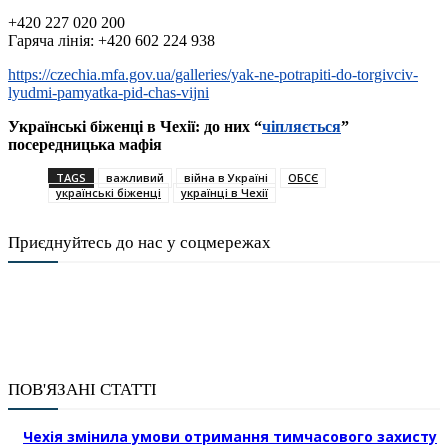
+420 227 020 200
Гаряча лінія: +420 602 224 938
https://czechia.mfa.gov.ua/galleries/yak-ne-potrapiti-do-torgivciv-
lyudmi-pamyatka-pid-chas-vijni
Українські біженці в Чехії: до них “
чіпляється
”
посередницька мафія
TAGS
важливий
війна в Україні
ОБСЄ
українські біженці
українці в Чехії
Приєднуйтесь до нас у соцмережах
ПОВ'ЯЗАНІ СТАТТІ
Чехія змінила умови отримання тимчасового захисту