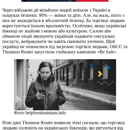
Через військові дії мільйони людей виїхали з Україні в
пошуках безпеки. 90% — жінки та діти. Але, на жаль, ніхто з
них не знаходиться в абсолютній безпеці. Бо торгівці людьми
користуються їхньою вразливістю. Особливо, якщо українські
біженці не знайомі з мовою або культурою. Силою або
обманом злодії змушують українців надавати сексуальні
послуги, жебракувати чи навіть скоювати злочини. Щоб
українці не опинилися під загрозою торгівлі людьми, ОБСЄ та
Thomson Reuter запустили глобальну кампанію «Be Safe».
Фото helpforukrainians.info
Нові дані Thomson Reuter виявили чіткі сигнали, що торговці
людьми полюють на українських біженців, які рятуються від