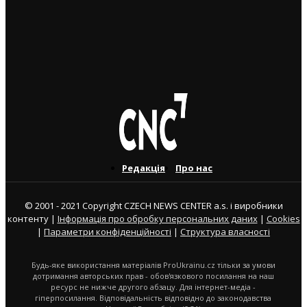
3. 8. 2026
Юні українські футболісти супроводили на поле
гравців “Спарти Прага”
3. 8. 2026
Редакція
Про нас
© 2001 - 2021 Copyright CZECH NEWS CENTER a.s. і виробники
контенту |
Інформація про обробку персональних даних
|
Cookies
|
Параметри конфіденційності
|
Структура власності
Будь-яке використання матеріалів ProUkrainu.cz тільки за умови
дотримання авторських прав - обов'язкового посилання на наш
ресурс не нижче другого абзацу. Для інтернет-медіа -
гіперпосилання. Відповідальність відповідно до законодавства