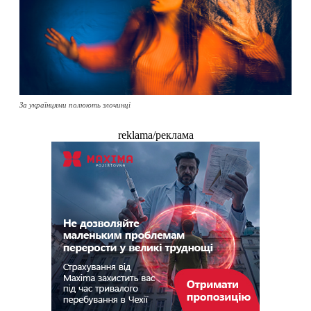
За українцями полюють злочинці
reklama/реклама