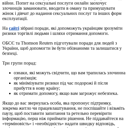
війни. Попит на сексуальні послуги онлайн заохочує
злочинців заманювати, вводити в оману та примушувати
жінок і дівчат до надання сексуальних послуг та інших форм
експлуатації.
На
сайті
зібрані поради, які допоможуть українцям зрозуміти
ризики торгівлі людьми і шляхи отримання допомоги.
ОБСЄ та Thomson Reuters підготували поради для людей з
України, щоб допомогти їм бути обізнаними та залишатися у
безпеці.
Три групи порад:
ознаки, які можуть свідчити, що вам трапилась злочинна
організація;
як мінімізувати ризики під час подорожі й після
прибуття в нову країну;
як отримати допомогу, якщо вам загрожує небезпека.
Якщо до вас звернулась особа, яка пропонує підтримку,
зокрема житло чи працевлаштування, не поспішайте і візьміть
паузу, щоб поставити запитання та ретельно перевірити
інформацію, перш ніж приймати рішення. Не піддавайтеся на
«терміновість» і «необхідність» надати швидку відповідь,