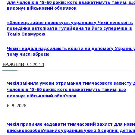
для чоловіків 18–60 років: кого вважатимуть таким, щ
виконує військовий обов’язок
«Хлопець зайве провокує»: українців у Чехії непокоїть
поведінка автопірата Тулайдана та його суперечка із
Томіо Окамурою
Чехи і надалі надсилають кошти на допомогу Україні, 
тому числі зброєю
ВАЖЛИВІ СТАТТІ
Чехія змінила умови отримання тимчасового захисту 
чоловіків 18–60 років: кого вважатимуть таким, що
виконує військовий обов’язок
6. 8. 2026
Чехія припиняє надавати тимчасовий захист для нови
військовозобов’язаних українців уже з 5 серпня: деталі