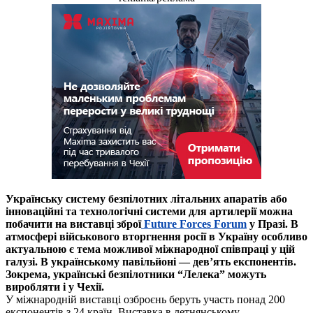
Українську систему безпілотних літальних апаратів або
інноваційні та технологічні системи для артилерії можна
побачити на виставці зброї
Future Forces Forum
у Празі. В
атмосфері військового вторгнення росії в Україну особливо
актуальною є тема можливої міжнародної співпраці у цій
галузі. В українському павільйоні — дев’ять експонентів.
Зокрема, українські безпілотники “Лелека” можуть
виробляти і у Чехії.
У міжнародній виставці озброєнь беруть участь понад 200
експонентів з 24 країн. Виставка в летнянському