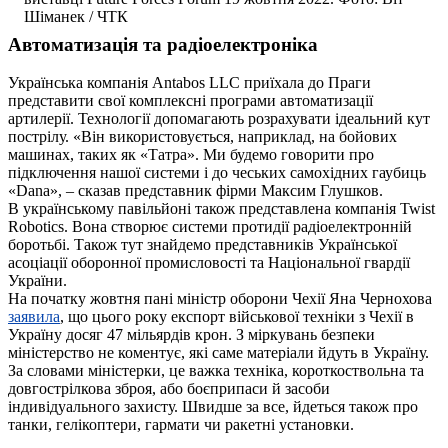
Шіманек / ЧТК
Автоматизація та радіоелектроніка
Українська компанія Antabos LLC приїхала до Праги
представити свої комплексні програми автоматизації
артилерії. Технології допомагають розрахувати ідеальний кут
пострілу. «Він використовується, наприклад, на бойових
машинах, таких як «Татра». Ми будемо говорити про
підключення нашої системи і до чеських самохідних гаубиць
«Dana», – сказав представник фірми Максим Глушков.
В українському павільйоні також представлена компанія Twist
Robotics. Вона створює системи протидії радіоелектронній
боротьбі. Також тут знайдемо представників Української
асоціації оборонної промисловості та Національної гвардії
України.
На початку жовтня пані міністр оборони Чехії Яна Чернохова
заявила
, що цього року експорт військової техніки з Чехії в
Україну досяг 47 мільярдів крон. З міркувань безпеки
міністерство не коментує, які саме матеріали йдуть в Україну.
За словами міністерки, це важка техніка, короткоствольна та
довгострілкова зброя, або боєприпаси й засоби
індивідуального захисту. Швидше за все, йдеться також про
танки, гелікоптери, гармати чи ракетні установки.