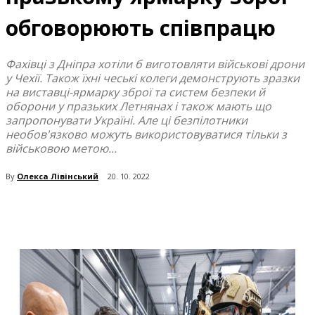
обговорюють співпрацю
Фахівці з Дніпра хотіли б виготовляти військові дрони
у Чехії. Також їхні чеські колеги демонструють зразки
на виставці-ярмарку зброї та систем безпеки й
оборони у празьких Летнянах і також мають що
запропонувати Україні. Але ці безпілотники
необов'язково можуть використовуватися тільки з
військовою метою...
By
Олекса Лівінський
20. 10. 2022