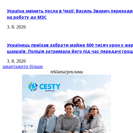
Україна змінить посла в Чехії: Василь Зварич переход
на роботу до МЗС
3. 8. 2026
Українець приїхав забрати майже 600 тисяч крон у же
шахраїв. Поліція затримала його під час передачі гро
3. 8. 2026
завантажити більше
reklama/реклама