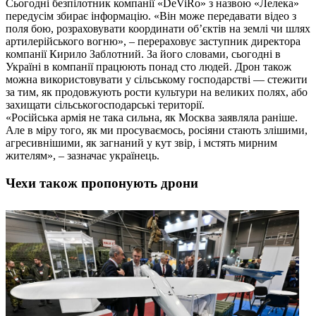
Сьогодні безпілотник компанії «DeViRo» з назвою «Лелека»
передусім збирає інформацію. «Він може передавати відео з
поля бою, розраховувати координати об’єктів на землі чи шлях
артилерійського вогню», – перераховує заступник директора
компанії Кирило Заблотний. За його словами, сьогодні в
Україні в компанії працюють понад сто людей. Дрон також
можна використовувати у сільському господарстві — стежити
за тим, як продовжують рости культури на великих полях, або
захищати сільськогосподарські території.
«Російська армія не така сильна, як Москва заявляла раніше.
Але в міру того, як ми просуваємось, росіяни стають злішими,
агресивнішими, як загнаний у кут звір, і мстять мирним
жителям», – зазначає українець.
Чехи також пропонують дрони