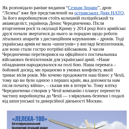
Як розповідало раніше видання “
Сезнам Зправи
”, дрон
“Лелека” вже був представлений на
остравських Днях НАТО
.
За його виробництвом стоїть колишній поліцейський та
авіамоделіст, українець Денис Чередниченко. Після
вторгнення росії та окупації Криму у 2014 році його армійські
друзі почали звертатися до нього за порадою щодо роботи
літальних апаратів з дистанційним керуванням – дронів. Тоді
українська армія не мала «шпигунів» у вигляді безпілотників,
але вони стали гостро потрібні військовим. З часом
Чередниченко перетворився на офіційного постачальника
військових безпілотників для української армії. «Наше
обладнання народжувалося на полі бою. Наша перевага –
бойовий досвід, ми працюємо в умовах конфлікту, який
триває вісім років. Ми хочемо продовжити наш бізнес у Чехії,
тому що ви були однією з перших країн, яка допомогла нам
після початку війни», – сказав він в інтерв’ю. Тому влітку
Чередниченко створив у Чехії компанію і планує перенести
частину виробництва до Чехії — з міркувань безпеки і подалі
від шпигунської та диверсійної діяльності Москви.