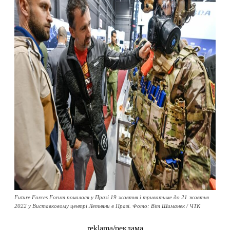
Future Forces Forum почалося у Празі 19 жовтня і триватиме до 21 жовтня
2022 у Виставковому центрі Летняни в Празі. Фото: Віт Шиманек / ЧТК
reklama/реклама