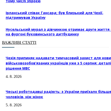
тому числі зброєю
Ірланський співак Гансард: був близький для Чехії,
підтримував Україну
Нусельський мурал з дівчинкою отримає друге життя 
на фургоні буковинського дитбудинку
ВАЖЛИВІ СТАТТІ
Чехія припиняє надавати тимчасовий захист для нови
військовозобов’язаних українців уже з 5 серпня: деталі
рішення МВС
4. 8. 2026
Чеські роботодавці радіють: з України приїхало більш
чоловіків, ніж жінок
5. 8. 2026