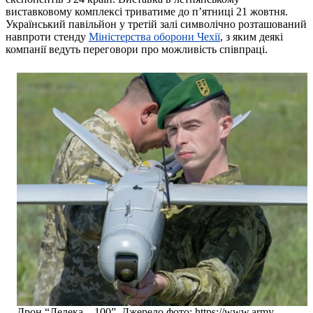
виставковому комплексі триватиме до п’ятниці 21 жовтня.
Український павільйон у третій залі символічно розташований
навпроти стенду
Міністерства оборони Чехії
, з яким деякі
компанії ведуть переговори про можливість співпраці.
Дрон “Лелека – 100”. Джерело фото: https://www.army-