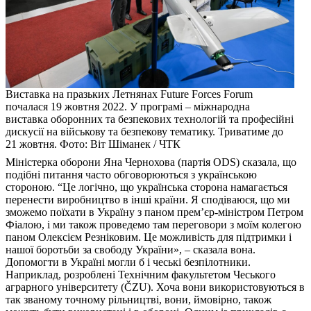
Виставка на празьких Летнянах Future Forces Forum
почалася 19 жовтня 2022. У програмі – міжнародна
виставка оборонних та безпекових технологій та професійні
дискусії на військову та безпекову тематику. Триватиме до
21 жовтня. Фото: Віт Шіманек / ЧТК
Міністерка оборони Яна Чернохова (партія ODS) сказала, що
подібні питання часто обговорюються з українською
стороною. “Це логічно, що українська сторона намагається
перенести виробництво в інші країни. Я сподіваюся, що ми
зможемо поїхати в Україну з паном прем’єр-міністром Петром
Фіалою, і ми також проведемо там переговори з моїм колегою
паном Олексієм Резніковим. Це можливість для підтримки і
нашої боротьби за свободу України», – сказала вона.
Допомогти в Україні могли б і чеські безпілотники.
Наприклад, розроблені Технічним факультетом Чеського
аграрного університету (ČZU). Хоча вони використовуються в
так званому точному рільництві, вони, ймовірно, також