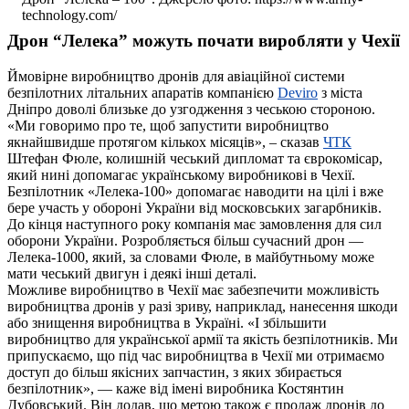
technology.com/
Дрон “Лелека” можуть почати виробляти у Чехії
Ймовірне виробництво дронів для авіаційної системи
безпілотних літальних апаратів компанією
Deviro
з міста
Дніпро доволі близьке до узгодження з чеською стороною.
«Ми говоримо про те, щоб запустити виробництво
якнайшвидше протягом кількох місяців», – сказав
ЧТК
Штефан Фюле, колишній чеський дипломат та єврокомісар,
який нині допомагає українському виробникові в Чехії.
Безпілотник «Лелека-100» допомагає наводити на цілі і вже
бере участь у обороні України від московських загарбників.
До кінця наступного року компанія має замовлення для сил
оборони України. Розробляється більш сучасний дрон —
Лелека-1000, який, за словами Фюле, в майбутньому може
мати чеський двигун і деякі інші деталі.
Можливе виробництво в Чехії має забезпечити можливість
виробництва дронів у разі зриву, наприклад, нанесення шкоди
або знищення виробництва в Україні. «І збільшити
виробництво для української армії та якість безпілотників. Ми
припускаємо, що під час виробництва в Чехії ми отримаємо
доступ до більш якісних запчастин, з яких збирається
безпілотник», — каже від імені виробника Костянтин
Дубовський. Він додав, що метою також є продаж дронів до