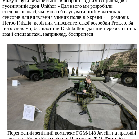
можуть бути використані і в обороні. Одним із прикладів є
гусеничний дрон Unithor. «Для нього ми розробили
спеціальне шасі, яке могло б слугувати носієм датчиків і
сенсорів для виявлення мінних полів в Україні», – розповів
Петро Гнізділ, керівник університетської розробки ProLab. За
його словами, безпілотник Distributhor здатний перевозити так
звані спецвантажі, наприклад, боєприпаси.
Переносний зенітний комплекс FGM-148 Javelin на празькій
виставці Future Forces Forum 19 жовтня 2022. Фото: Віт