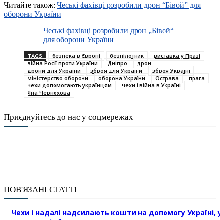
Читайте також:
Чеські фахівці розробили дрон “Бівой” для
оборони України
Чеські фахівці розробили дрон „Бівой“
для оборони України
TAGS
безпека в Європі
безпілотник
виставка у Празі
війна Росії проти України
Дніпро
дрон
дрони для України
зброя для України
зброя Україні
міністерство оборони
оборона України
Острава
прага
чехи допомогають українцям
чехи і війна в Україні
Яна Чернохова
Приєднуйтесь до нас у соцмережах
ПОВ'ЯЗАНІ СТАТТІ
Чехи і надалі надсилають кошти на допомогу Україні, 