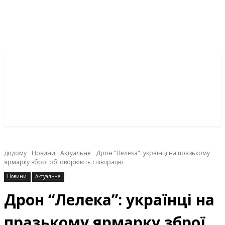
додому
Новини
Актуальне
Дрон "Лелека": українці на празькому
ярмарку зброї обговорюють співпрацю
Новини
Актуальне
Дрон “Лелека”: українці на
празькому ярмарку зброї