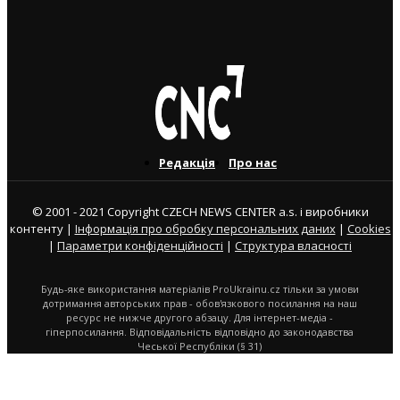
ярмарок
31. 7. 2026
Редакція
Про нас
© 2001 - 2021 Copyright CZECH NEWS CENTER a.s. і виробники
контенту |
Інформація про обробку персональних даних
|
Cookies
|
Параметри конфіденційності
|
Структура власності
Будь-яке використання матеріалів ProUkrainu.cz тільки за умови
дотримання авторських прав - обов'язкового посилання на наш
ресурс не нижче другого абзацу. Для інтернет-медіа -
гіперпосилання. Відповідальність відповідно до законодавства
Чеської Республіки (§ 31)