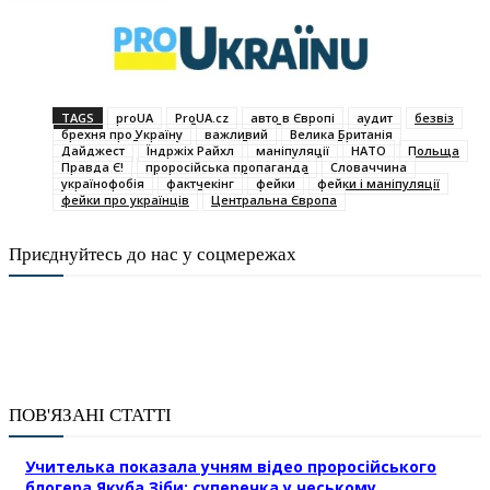
TAGS
proUA
ProUA.cz
авто в Європі
аудит
безвіз
брехня про Україну
важливий
Велика Британія
Дайджест
Їндржіх Райхл
маніпуляції
НАТО
Польща
Правда Є!
проросійська пропаганда
Словаччина
українофобія
фактчекінг
фейки
фейки і маніпуляції
фейки про українців
Центральна Європа
Приєднуйтесь до нас у соцмережах
ПОВ'ЯЗАНІ СТАТТІ
Учителька показала учням відео проросійського
блогера Якуба Зіби: суперечка у чеському