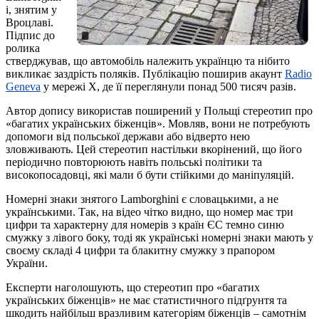
i, знятим у
Вроцлаві.
Підпис до
ролика
стверджував, що автомобіль належить українцю та нібито
викликає заздрість поляків. Публікацію поширив акаунт
Radio
Geneva
у мережі X, де її переглянули понад 500 тисяч разів.
Автор допису використав поширений у Польщі стереотип про
«багатих українських біженців». Мовляв, вони не потребують
допомоги від польської держави або відверто нею
зловживають. Цей стереотип настільки вкорінений, що його
періодично повторюють навіть польські політики та
високопосадовці, які мали б бути стійкими до маніпуляцій.
Номерні знаки знятого Lamborghini є словацькими, а не
українськими. Так, на відео чітко видно, що номер має три
цифри та характерну для номерів з країн ЄС темно синю
смужку з лівого боку, тоді як українські номерні знаки мають у
своєму складі 4 цифри та блакитну смужку з прапором
України.
Експерти наголошують, що стереотип про «багатих
українських біженців» не має статистичного підґрунтя та
шкодить найбільш вразливим категоріям біженців – самотнім