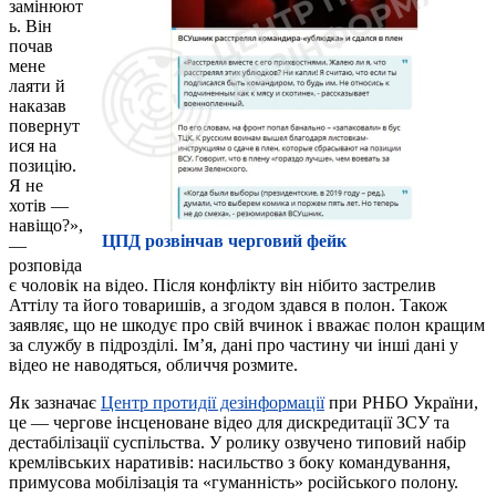
замінюют
ь. Він
почав
мене
лаяти й
наказав
повернут
ися на
позицію.
Я не
хотів —
навіщо?»,
ЦПД розвінчав черговий фейк
—
розповіда
є чоловік на відео. Після конфлікту він нібито застрелив
Аттілу та його товаришів, а згодом здався в полон. Також
заявляє, що не шкодує про свій вчинок і вважає полон кращим
за службу в підрозділі. Ім’я, дані про частину чи інші дані у
відео не наводяться, обличчя розмите.
Як зазначає
Центр протидії дезінформації
при РНБО України,
це — чергове інсценоване відео для дискредитації ЗСУ та
дестабілізації суспільства. У ролику озвучено типовий набір
кремлівських наративів: насильство з боку командування,
примусова мобілізація та «гуманність» російського полону.