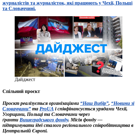
журналістів та журналісток, які працюють у Чехії, Польщі
та Словаччині.
Дайджест
Спільний проєкт
Проєкт реалізується організаціями
“Наш Вибір”
,
“Новини зі
Словаччини”
та
ProUA
і співфінансується урядами Чехії,
Угорщини, Польщі та Словаччини через
ґранти
Вишеградського фонду
. Місія фонду —
підтримувати ідеї сталого регіонального співробітництва в
Центральній Європі.