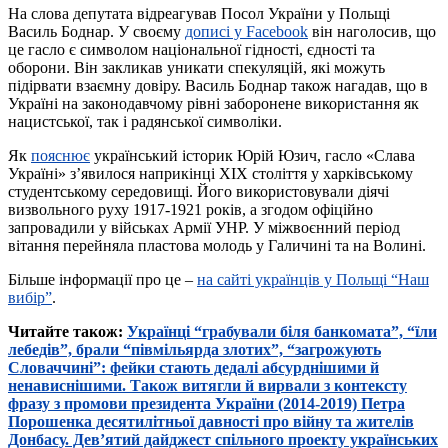
На слова депутата відреагував Посол України у Польщі
Василь Боднар. У своєму
дописі у Facebook
він наголосив, що
це гасло є символом національної гідності, єдності та
оборони. Він закликав уникати спекуляцій, які можуть
підірвати взаємну довіру. Василь Боднар також нагадав, що в
Україні на законодавчому рівні заборонене використання як
нацистської, так і радянської символіки.
Як
пояснює
український історик Юрій Юзич, гасло «Слава
Україні» з’явилося наприкінці XIX століття у харківському
студентському середовищі. Його використовували діячі
визвольного руху 1917-1921 років, а згодом офіційно
запровадили у військах Армії УНР. У міжвоєнний період
вітання перейняла пластова молодь у Галичині та на Волині.
Більше інформації про це –
на сайті українців у Польщі “Наш
вибір”
.
Читайте також:
Українці “грабували біля банкомата”, “їли
лебедів”, брали “півмільярда злотих”, “загрожують
Словаччині”: фейки стають дедалі абсурднішими й
ненависнішими. Також витягли й вирвали з контексту
фразу з промови президента України (2014-2019) Петра
Порошенка десятилітньої давності про війну та жителів
Донбасу. Дев’ятий дайджест спільного проекту українських