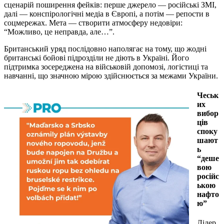
сценарій поширення фейків: перше джерело — російські ЗМІ,
далі — конспірологічні медіа в Європі, а потім — репости в
соцмережах. Мета — створити атмосферу недовіри:
“Можливо, це неправда, але…”.
Британський уряд послідовно наполягає на тому, що жодні
британські бойові підрозділи не діють в Україні. Його
підтримка зосереджена на військовій допомозі, логістиці та
навчанні, що значною мірою здійснюється за межами України.
Чеськ
их
вибор
ців
споку
шают
ь
“деше
вою
російс
ькою
нафто
ю”
Лідер