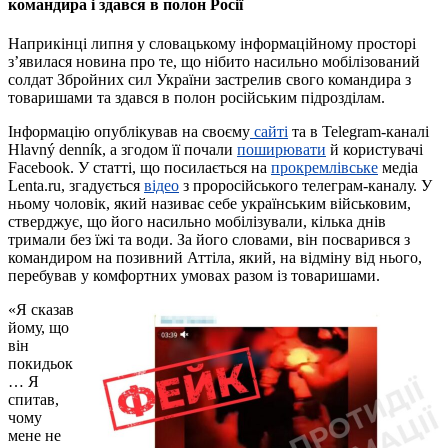
командира і здався в полон Росії
Наприкінці липня у словацькому інформаційному просторі
з’явилася новина про те, що нібито насильно мобілізований
солдат Збройних сил України застрелив свого командира з
товаришами та здався в полон російським підрозділам.
Інформацію опублікував на своєму
сайті
та в Telegram-каналі
Hlavný denník, а згодом її почали
поширювати
й користувачі
Facebook. У статті, що посилається на
прокремлівське
медіа
Lenta.ru, згадується
відео
з проросійського телеграм-каналу. У
ньому чоловік, який називає себе українським військовим,
стверджує, що його насильно мобілізували, кілька днів
тримали без їжі та води. За його словами, він посварився з
командиром на позивний Аттіла, який, на відміну від нього,
перебував у комфортних умовах разом із товаришами.
«Я сказав
йому, що
він
покидьок
… Я
спитав,
чому
мене не