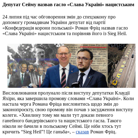
Депутат Сейму назвав гасло «Слава Україні» нацистським
24 липня під час обговорення змін до спецзакону про
допомогу громадянам України депутат від партії
«Конфедерація корони польської» Роман Фріц назвав гасло
«Слава Україні» нацистським та порівняв його із Sieg Heil.
Висловлювання пролунало після виступу депутатки Клаудії
Яхіри, яка завершила промову словами «Слава Україні». Коли
настала черга Романа Фріца висловитись щодо змін до
законопроєкту, свою промову він почав з засудження виступу
колеги. «Хвилину тому ми мали тут докази певного
ганебного бандерівського та нацистського гасла. Такого
ніколи не бачили в польському Сеймі. Це ніби хтось тут
кричить “Sieg Heil”! Це ганьба», –
сказав
Роман Фріц.