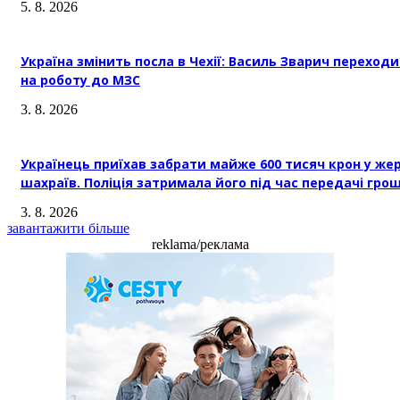
5. 8. 2026
Україна змінить посла в Чехії: Василь Зварич переход
на роботу до МЗС
3. 8. 2026
Українець приїхав забрати майже 600 тисяч крон у же
шахраїв. Поліція затримала його під час передачі гро
3. 8. 2026
завантажити більше
reklama/реклама