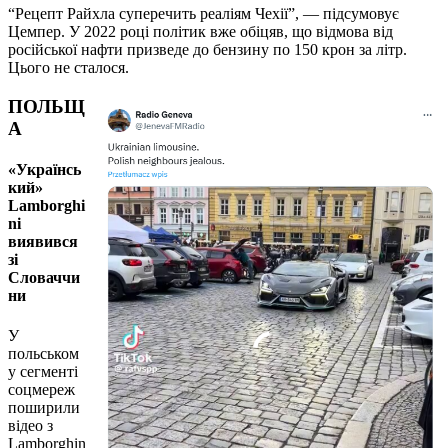
“Рецепт Райхла суперечить реаліям Чехії”, — підсумовує
Цемпер. У 2022 році політик вже обіцяв, що відмова від
російської нафти призведе до бензину по 150 крон за літр.
Цього не сталося.
ПОЛЬЩ
А
«Українсь
кий»
Lamborghi
ni
виявився
зі
Словаччи
ни
У
польськом
у сегменті
соцмереж
поширили
відео з
Lamborghin