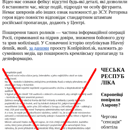
Відео має ознаки фейку: відсутні будь-які деталі, які дозволили
б встановити час, місце подій, підрозділ чи особу фігуранта.
Немає шевронів або інших ознак належності до ЗСУ. Риторика
героя відео повністю відповідає стандартним штампам
російської пропаганди, додають у Центрі.
Поширення таких роликів — частина інформаційної операції
Росії, спрямованої на підрив довіри, зниження бойового духу
та зрив мобілізації. У Словаччині історію опублікував Hlavný
denník, який,
за даними
проєкту Konšpirátori.sk, належить до
сумнівних медіа, що поширюють кремлівську пропаганду та
дезінформацію.
ЧЕСЬКА
РЕСПУБ
ЛІКА
Європейці
повірили
Азарову?
Чергова
“сенсація”
облетіла