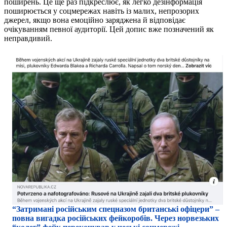
поширень. Це ще раз підкреслює, як легко дезінформація
поширюється у соцмережах навіть із малих, непрозорих
джерел, якщо вона емоційно заряджена й відповідає
очікуванням певної аудиторії. Цей допис вже позначений як
неправдивий.
“Затримані російським спецназом британські офіцери” –
повна вигадка російських фейкоробів. Через норвезьких