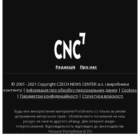
дружби Brno Buď Láska: концерти, театр, кіно та
ярмарок
31. 7. 2026
Редакція
Про нас
© 2001 - 2021 Copyright CZECH NEWS CENTER a.s. і виробники
контенту |
Інформація про обробку персональних даних
|
Cookies
|
Параметри конфіденційності
|
Структура власності
Будь-яке використання матеріалів ProUkrainu.cz тільки за умови
дотримання авторських прав - обов'язкового посилання на наш
ресурс не нижче другого абзацу. Для інтернет-медіа -
гіперпосилання. Відповідальність відповідно до законодавства
Чеської Республіки (§ 31)