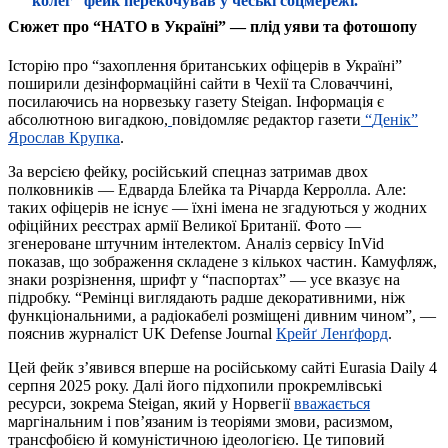
“колег” фейк перекочував у чеські соцмережі.
Сюжет про “НАТО в Україні”
—
плід уяви та фотошопу
Історію про “захоплення британських офіцерів в Україні”
поширили дезінформаційні сайти в Чехії та Словаччині,
посилаючись на норвезьку газету Steigan. Інформація є
абсолютною вигадкою,
повідомляє редактор газети
“
Денік”
Ярослав Крупка
.
За версією фейку, російський спецназ затримав двох
полковників — Едварда Блейка та Річарда Керролла. Але:
таких офіцерів не існує — їхні імена не згадуються у жодних
офіційних реєстрах армії Великої Британії. Фото —
згенероване штучним інтелектом. Аналіз сервісу InVid
показав, що зображення складене з кількох частин. Камуфляж,
знаки розрізнення, шрифт у “паспортах” — усе вказує на
підробку. “Ремінці виглядають радше декоративними, ніж
функціональними, а радіокабелі розміщені дивним чином”, —
пояснив журналіст UK Defense Journal
Крейґ Ленґфорд
.
Цей фейк з’явився вперше на російському сайті Eurasia Daily 4
серпня 2025 року. Далі його підхопили прокремлівські
ресурси, зокрема Steigan, який у Норвегії
вважається
маргінальним і пов’язаним із теоріями змови, расизмом,
трансфобією й комуністичною ідеологією. Це типовий