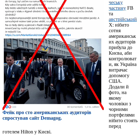
чеську
частину
FB
та
австрійський
X: нібито
сотня
американськ
их аудиторів
прибула до
Києва, аби
контролюват
и, як Україна
витрачає
допомогу
США.
Додали й
фото, на
якому
чоловіки з
чорними
Фейк про сто американських аудиторів
портфелями
спростував сайт Demagog.
нібито стоять
перед
готелем Hilton у Києві.