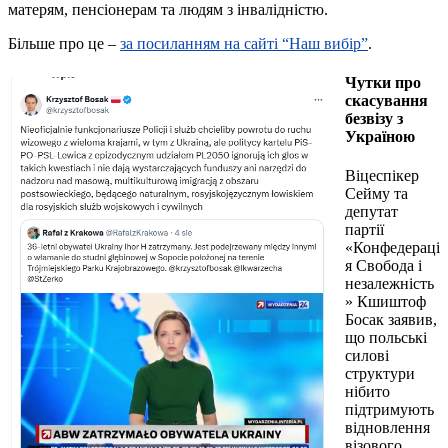
матерям, пенсіонерам та людям з інвалідністю.
Більше про це –
за посилання
м на сайті “Наш вибір”
.
Чутки про
скасування
безвізу з
Україною
Віцеспікер
Сейму та
депутат
партії
«Конфедераці
я Свобода і
незалежність
» Кшиштоф
Босак заявив,
що польські
силові
структури
нібито
підтримують
відновлення
візового