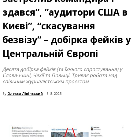
здався”, “аудитори США в
Києві”, “скасування
безвізу” – добірка фейків у
Центральній Європі
Десята добірка фейків (та їхнього спростування) у
Словаччині, Чехії та Польщі. Триває робота над
спільним журналістським проектом
By
Олекса Лівінський
8. 8. 2025