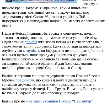
режиму з
низкою країн, зокрема з Україною. Таким чином він
прокоментував новинний сюжет, у якому ідеться про
затримання у місті Сопот 36-річного українця. Той
підозрюється у пошкодженні водогінної мережі й електричних
щитів.
Після публікації Кшиштофа Босака в соцмережах почали
з’являтися повідомлення про можливе скасування безвізу.
Один з таких
дописів
вже зібрав понад 40 тисяч переглядів, а
також коментарі й поширення. Центр протидії дезінформації
опублікував
комунікат
: ця інформація не відповідає дійсності,
оскільки ідеться лише про думку окремого депутата.
Безвізовий режим між Україною та Польщею діє на основі
загальноєвропейського рішення й для його скасування
потрібне рішення на рівні Європейського Союзу.
Раніше заступник міністра внутрішніх справ Польщі Чеслав
Мрочек
повідомляв
, що країна планує відновити візи для
громадян держав, які, за оцінками відомства, становлять
найбільшу загрозу безпеці. Це – Грузія, Вірменія, Венесуела та
Колумбія. Україна до цього переліку не входить.
Більше про це –
на
с
айті українців Польщі “Наш вибір”
.