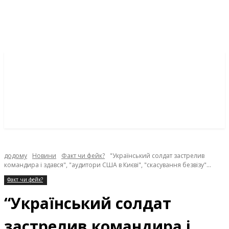
додому
Новини
Факт чи фейк?
"Український солдат застрелив
командира і здався", "аудитори США в Києві", "скасування безвізу"...
Факт чи фейк?
“Український солдат
застрелив командира і