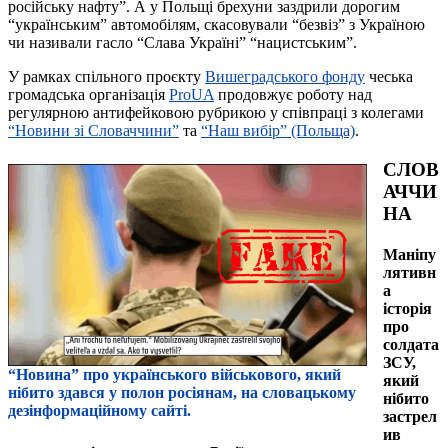
російську нафту”. А у Польщі брехуни заздрили дорогим
“українським” автомобілям, скасовували “безвіз” з Україною
чи називали гасло “Слава Україні” “нацистським”.
У рамках спільного проєкту
Вишеградського фонду
чеська
громадська організація
ProUA
продовжує роботу над
регулярною антифейковою рубрикою у співпраці з колегами
“Новини зі Словаччини”
та
“Наш вибір” (Польща)
.
СЛОВ
АЧЧИ
НА
Маніпу
лятивн
а
історія
про
солдата
ЗСУ,
“Новина” про українського військового, який
який
нібито здався у полон росіянам, на словацькому
нібито
дезінформаційному сайті.
застрел
ив