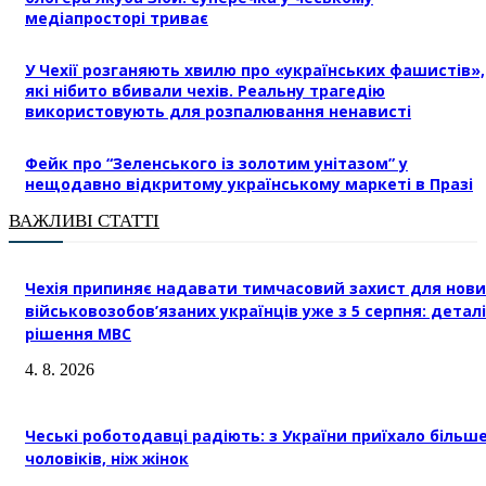
медіапросторі триває
У Чехії розганяють хвилю про «українських фашистів»,
які нібито вбивали чехів. Реальну трагедію
використовують для розпалювання ненависті
Фейк про “Зеленського із золотим унітазом” у
нещодавно відкритому українському маркеті в Празі
ВАЖЛИВІ СТАТТІ
Чехія припиняє надавати тимчасовий захист для нови
військовозобов’язаних українців уже з 5 серпня: деталі
рішення МВС
4. 8. 2026
Чеські роботодавці радіють: з України приїхало більш
чоловіків, ніж жінок