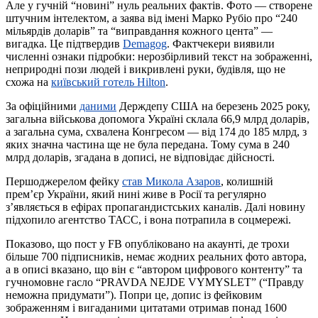
Але у гучній “новині” нуль реальних фактів. Фото — створене
штучним інтелектом, а заява від імені Марко Рубіо про “240
мільярдів доларів” та “виправдання кожного цента” —
вигадка. Це підтвердив
Demagog
. Фактчекери виявили
численні ознаки підробки: нерозбірливий текст на зображенні,
неприродні пози людей і викривлені руки, будівля, що не
схожа на
київський готель Hilton
.
За офіційними
даними
Держдепу США на березень 2025 року,
загальна військова допомога Україні склала 66,9 млрд доларів,
а загальна сума, схвалена Конгресом — від 174 до 185 млрд, з
яких значна частина ще не була передана. Тому сума в 240
млрд доларів, згадана в дописі, не відповідає дійсності.
Першоджерелом фейку
став Микола Азаров
, колишній
прем’єр України, який нині живе в Росії та регулярно
з’являється в ефірах пропагандистських каналів. Далі новину
підхопило агентство ТАСС, і вона потрапила в соцмережі.
Показово, що пост у FB опубліковано на акаунті, де трохи
більше 700 підписників, немає жодних реальних фото автора,
а в описі вказано, що він є “автором цифрового контенту” та
гучномовне гасло “PRAVDA NEJDE VYMYSLET” (“Правду
неможна придумати”). Попри це, допис із фейковим
зображенням і вигаданими цитатами отримав понад 1600