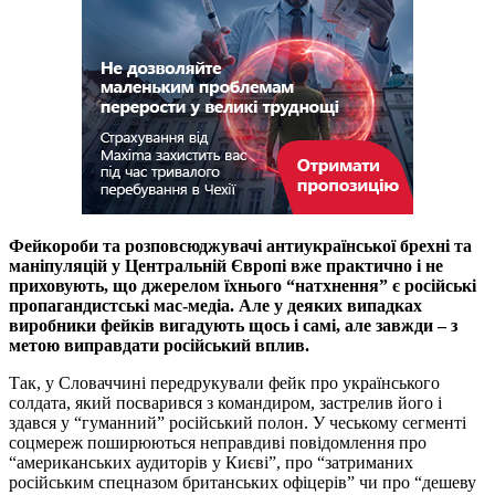
Фейкороби та розповсюджувачі антиукраїнської брехні та
маніпуляцій у Центральній Європі вже практично і не
приховують, що джерелом їхнього “натхнення” є російські
пропагандистські мас-медіа. Але у деяких випадках
виробники фейків вигадують щось і самі, але завжди – з
метою виправдати російський вплив.
Так, у Словаччині передрукували фейк про українського
солдата, який посварився з командиром, застрелив його і
здався у “гуманний” російський полон. У чеському сегменті
соцмереж поширюються неправдиві повідомлення про
“американських аудиторів у Києві”, про “затриманих
російським спецназом британських офіцерів” чи про “дешеву