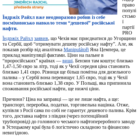
право
популі
стсько
Їндржіх Райхл вже неодноразово робив із себе
ї
посміховисько навколо теми “дешевої” російської
партії
нафти.
PRO
Їндржіх Райхл
заявив
, що Чехія має приєднатися до Угорщини
та Сербії, щоб “отримувати дешеву російську нафту”. Але, як
показав розбір від аналітика
Manipulátoři
Яна Цемпера, це
приклад маніпуляції фактами. Ціни на пальне в
“проросійських” країнах —
вищі
. Бензин там коштує близько
1,47-1,50 євро за літр, тоді як у Чехії середня ціна становить
близько 1,41 євро. Різниця ще більш помітна для дизельного
палива – у Сербії вона перевищує 1,65 євро, тоді як у Чехії
вона становить близько 1,38 євро. У Польщі, яка припинила
споживання російської нафти, ще нижчі ціни.
Причини? Ціна на заправці — це не лише нафта, а ще:
транспорт, переробка, податки, торговельна націнка. Отже,
купівля з Росії сама по собі не гарантує дешевого палива. Крім
того, доставка нафти з півдня (через потенційний
трубопровід) до головного чеського нафтопереробного заводу
в Устецькому краї була б логістично складною та фінансово
невигідною.