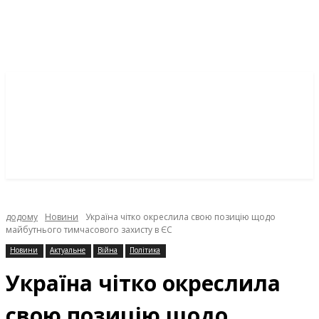
додому
Новини
Україна чітко окреслила свою позицію щодо
майбутнього тимчасового захисту в ЄС
Новини
Актуальне
Війна
Політика
Україна чітко окреслила
свою позицію щодо