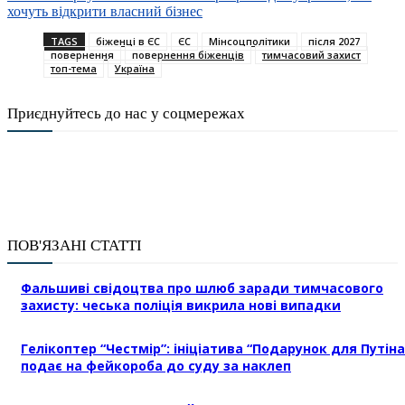
хочуть відкрити власний бізнес
TAGS
біженці в ЄС
ЄС
Мінсоцполітики
після 2027
повернення
повернення біженців
тимчасовий захист
топ-тема
Україна
Приєднуйтесь до нас у соцмережах
ПОВ'ЯЗАНІ СТАТТІ
Фальшиві свідоцтва про шлюб заради тимчасового
захисту: чеська поліція викрила нові випадки
Гелікоптер “Честмір”: ініціатива “Подарунок для Путіна
подає на фейкороба до суду за наклеп