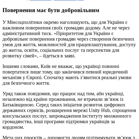
Повернення має бути добровільним
У Мінсоцполітики окремо наголошують, що для України є
важливим повернення своїх громадян додому. Але не через
адміністративний тиск. «Пріоритетом для України є
добровільне повернення громадян через створення безпечних
умов для життя, можливостей для працевлаштування, доступу
до житла, освіти, соціальних послуг та перспектив для
розвитку сімей», – йдеться в заяві.
Іншими словами, Київ не вважає, що українці повинні
повертатися лише тому, що закінчився певний юридичний
механізм у Європі. Спочатку мають з’явитися реальні умови
для безпечного життя.
Уряд також повідомив, що працює над тим, аби українці,
незалежно від країни проживання, не втрачали зв’язок із
Батьківщиною. Серед таких ініціатив розвиток цифрових
державних сервісів, розширення мережі Unity Hub, спрощення
консульських послуг, запровадження інституту множинного
громадянства, інші програми підтримки українців за
кордоном.
Мета цих проєктів – допомогти людям підтримувати зв’язок з