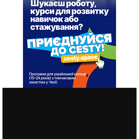
ВАЖЛИВІ СТАТТІ
Незроблені висновки 8.8.2008: кремль розпочав війну
проти Грузії, теж “примушуючи її до миру”
8. 8. 2026
У Чехії 12 серпня буде найбільше сонячне затемнення