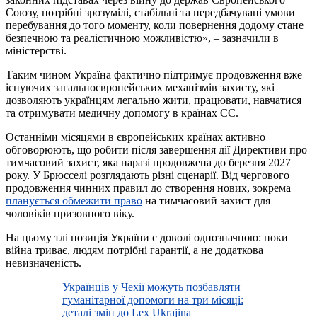
Союзу, потрібні зрозумілі, стабільні та передбачувані умови
перебування до того моменту, коли повернення додому стане
безпечною та реалістичною можливістю», – зазначили в
міністерстві.
Таким чином Україна фактично підтримує продовження вже
існуючих загальноєвропейських механізмів захисту, які
дозволяють українцям легально жити, працювати, навчатися
та отримувати медичну допомогу в країнах ЄС.
Останніми місяцями в європейських країнах активно
обговорюють, що робити після завершення дії Директиви про
тимчасовий захист, яка наразі продовжена до березня 2027
року. У Брюсселі розглядають різні сценарії. Від чергового
продовження чинних правил до створення нових, зокрема
планується обмежити право
на тимчасовий захист для
чоловіків призовного віку.
На цьому тлі позиція України є доволі однозначною: поки
війна триває, людям потрібні гарантії, а не додаткова
невизначеність.
Українців у Чехії можуть позбавляти
гуманітарної допомоги на три місяці:
деталі змін до Lex Ukrajina