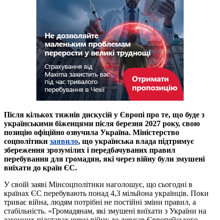
Після кількох тижнів дискусій у Європі про те, що буде з
українськими біженцями після березня 2027 року, свою
позицію офіційно озвучила Україна. Міністерство
соцполітики
заявило
, що українська влада підтримує
збереження зрозумілих і передбачуваних правил
перебування для громадян, які через війну були змушені
виїхати до країн ЄС.
У своїй заяві Мінсоцполітики наголошує, що сьогодні в
країнах ЄС перебувають понад 4,3 мільйона українців. Поки
триває війна, людям потрібні не постійні зміни правил, а
стабільність. «Громадянам, які змушені виїхати з України на
законних підставах через війну до держав Європейського