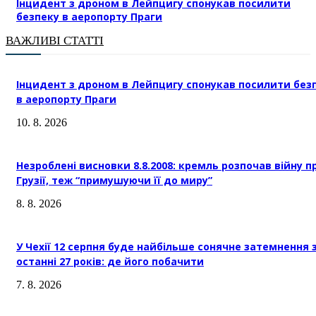
Інцидент з дроном в Лейпцигу спонукав посилити
безпеку в аеропорту Праги
ВАЖЛИВІ СТАТТІ
Інцидент з дроном в Лейпцигу спонукав посилити без
в аеропорту Праги
10. 8. 2026
Незроблені висновки 8.8.2008: кремль розпочав війну п
Грузії, теж “примушуючи її до миру”
8. 8. 2026
У Чехії 12 серпня буде найбільше сонячне затемнення 
останні 27 років: де його побачити
7. 8. 2026