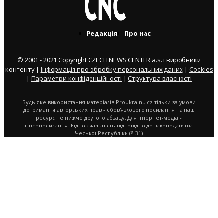
Редакція
Про нас
© 2001 - 2021 Copyright CZECH NEWS CENTER a.s. і виробники
контенту |
Інформація про обробку персональних даних
|
Cookies
|
Параметри конфіденційності
|
Структура власності
Будь-яке використання матеріалів ProUkrainu.cz тільки за умови
дотримання авторських прав - обов'язкового посилання на наш
ресурс не нижче другого абзацу. Для інтернет-медіа -
гіперпосилання. Відповідальність відповідно до законодавства
Чеської Республіки (§ 31)