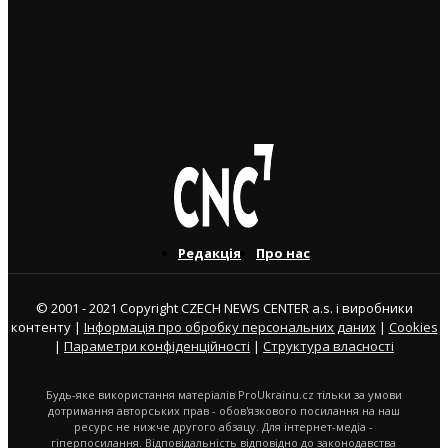
3. 8. 2026
Юні українські футболісти супроводили на поле
гравців “Спарти Прага”
3. 8. 2026
Редакція
Про нас
© 2001 - 2021 Copyright CZECH NEWS CENTER a.s. і виробники
контенту |
Інформація про обробку персональних даних
|
Cookies
|
Параметри конфіденційності
|
Структура власності
Будь-яке використання матеріалів ProUkrainu.cz тільки за умови
дотримання авторських прав - обов'язкового посилання на наш
ресурс не нижче другого абзацу. Для інтернет-медіа -
гіперпосилання. Відповідальність відповідно до законодавства