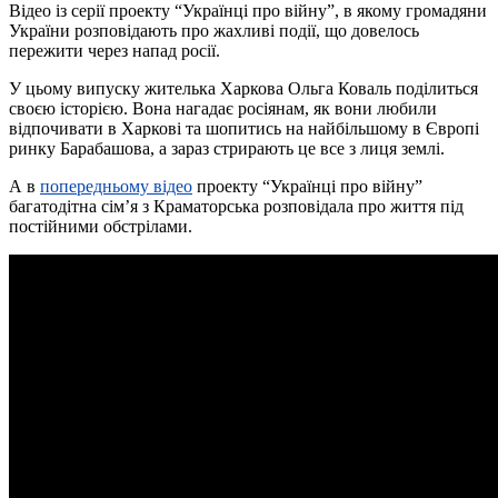
Відео із серії проекту “Українці про війну”, в якому громадяни
України розповідають про жахливі події, що довелось
пережити через напад росії.
У цьому випуску жителька Харкова Ольга Коваль поділиться
своєю історією. Вона нагадає росіянам, як вони любили
відпочивати в Харкові та шопитись на найбільшому в Європі
ринку Барабашова, а зараз стрирають це все з лиця землі.
А в
попередньому відео
проекту “Українці про війну”
багатодітна сім’я з Краматорська розповідала про життя під
постійними обстрілами.