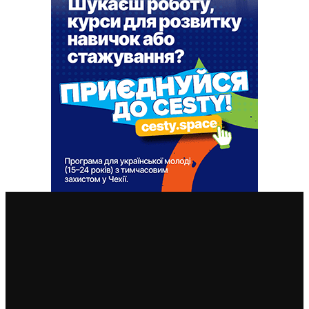
ВАЖЛИВІ СТАТТІ
Чехія змінила умови отримання тимчасового захисту
для чоловіків 18–60 років: кого вважатимуть таким,
що виконує військовий обов’язок
6. 8. 2026