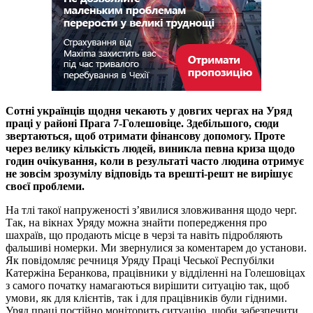
Сотні українців щодня чекають у довгих чергах на Уряд
праці у районі Прага 7-Голешовіце. Здебільшого, сюди
звертаються, щоб отримати фінансову допомогу. Проте
через велику кількість людей, виникла певна криза щодо
годин очікування, коли в результаті часто людина отримує
не зовсім зрозумілу відповідь та врешті-решт не вирішує
своєї проблеми.
На тлі такої напруженості з’явилися зловживання щодо черг.
Так, на вікнах Уряду можна знайти попередження про
шахраїв, що продають місце в черзі та навіть підробляють
фальшиві номерки. Ми звернулися за коментарем до установи.
Як повідомляє речниця Уряду Праці Чеської Респубілки
Катержіна Беранкова, працівники у відділенні на Голешовіцах
з самого початку намагаються вирішити ситуацію так, щоб
умови, як для клієнтів, так і для працівників були гідними.
Уряд праці постійно моніторить ситуацію, щоби забезпечити