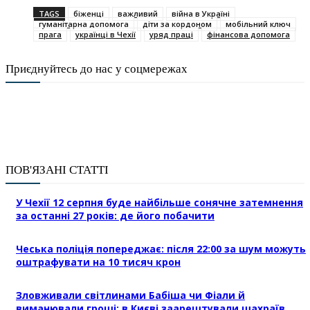
TAGS
біженці
важливий
війна в Україні
гуманітарна допомога
діти за кордоном
мобільний ключ
прага
українці в Чехії
уряд праці
фінансова допомога
Приєднуйтесь до нас у соцмережах
ПОВ'ЯЗАНІ СТАТТІ
У Чехії 12 серпня буде найбільше сонячне затемнення
за останні 27 років: де його побачити
Чеська поліція попереджає: після 22:00 за шум можуть
оштрафувати на 10 тисяч крон
Зловживали світлинами Бабіша чи Фіали й
виманювали гроші: в Києві заарештували шахраїв