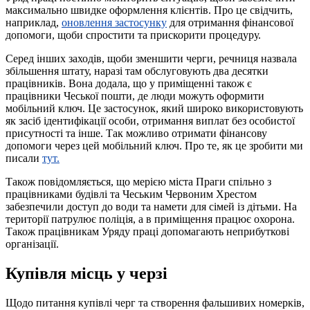
максимально швидке оформлення клієнтів. Про це свідчить,
наприклад,
оновлення застосунку
для отримання фінансової
допомоги, щоби спростити та прискорити процедуру.
Серед інших заходів, щоби зменшити черги, речниця назвала
збільшення штату, наразі там обслуговують два десятки
працівників. Вона додала, що у приміщенні також є
працівники Чеської пошти, де люди можуть оформити
мобільний ключ. Це застосунок, який широко використовують
як засіб ідентифікації особи, отримання виплат без особистої
присутності та інше. Так можливо отримати фінансову
допомоги через цей мобільний ключ. Про те, як це зробити ми
писали
тут.
Також повідомляється, що мерією міста Праги спільно з
працівниками будівлі та Чеським Червоним Хрестом
забезпечили доступ до води та намети для сімей із дітьми. На
території патрулює поліція, а в приміщення працює охорона.
Також працівникам Уряду праці допомагають неприбуткові
організації.
Купівля місць у черзі
Щодо питання купівлі черг та створення фальшивих номерків,