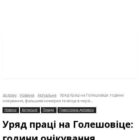
додому
Новини
Актуальне
Уряд праці на Голешовіце: години
очікування, фальшиві номерки та місце в черзі...
Новини
Актуальне
Поради
Гуманітарна допомога
Уряд праці на Голешовіце:
години очікування,