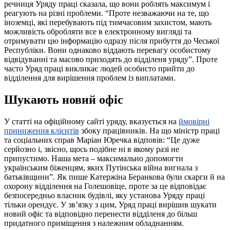
речниця Уряду праці сказала, що вони роблять максимум і
реагують на різні проблеми. “Проте незважаючи на те, що
іноземці, які перебувають під тимчасовим захистом, мають
можливість обробляти все в електронному вигляді та
отримувати цю інформацію одразу після прибуття до Чеської
Республіки. Вони однаково віддають перевагу особистому
відвідуванні та масово приходять до відділеня уряду”. Проте
часто Уряд праці викликає людей особисто прийти до
відділення для вирішення проблем із виплатами.
Шукають новий офіс
У статті на офіційному сайті уряду, вказується на
ймовірні
приниження клієнтів
збоку працівників. На що міністр праці
та соціальних справ Маріан Юречка відповів: “Це дуже
серйозно і, звісно, ​​щось подібне ні в якому разі не
припустимо. Наша мета – максимально допомогти
українським біженцям, яких Путінська війна вигнала з
батьківщини”. Як пише Катержіна Беранкова були скарги й на
охорону відділення на Голешовіце, проте за це відповідає
безпосередньо власник будівлі, яку установа Уряду праці
тільки орендує. У зв’язку з цим, Уряд праці вирішив шукати
новий офіс та відповідно перенести відділеня до більш
придатного приміщення з належним обладнанням.