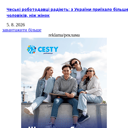
Чеські роботодавці радіють: з України приїхало більш
чоловіків, ніж жінок
5. 8. 2026
завантажити більше
reklama/реклама