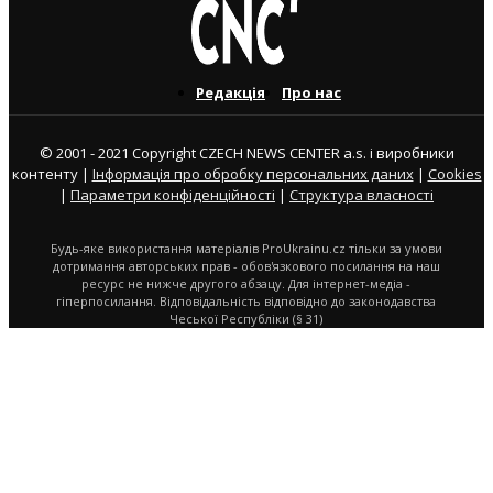
Редакція
Про нас
© 2001 - 2021 Copyright CZECH NEWS CENTER a.s. і виробники
контенту |
Інформація про обробку персональних даних
|
Cookies
|
Параметри конфіденційності
|
Структура власності
Будь-яке використання матеріалів ProUkrainu.cz тільки за умови
дотримання авторських прав - обов'язкового посилання на наш
ресурс не нижче другого абзацу. Для інтернет-медіа -
гіперпосилання. Відповідальність відповідно до законодавства
Чеської Республіки (§ 31)