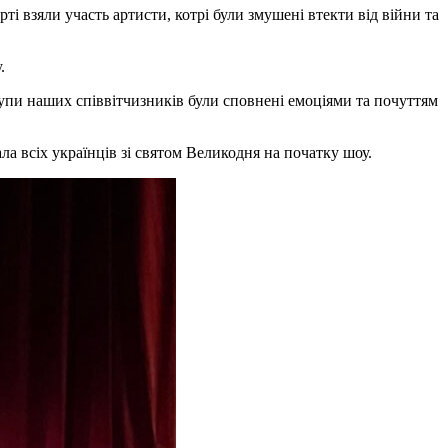
ті взяли участь артисти, котрі були змушені втекти від війни та
.
ступи наших співвітчизників були сповнені емоціями та почуттям
ла всіх українців зі святом Великодня на початку шоу.