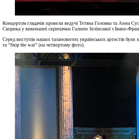
Концертом глядачів провели ведучі Тетяна Головко та Анна Су
Скорика у виконанні скрипачки Галини Зелінської з Івано-Фран
Серед виступів наших талановитих українських артистів були хо
та “Stop the war” (на четвертому фото).