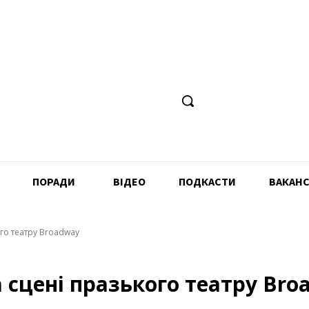
ПОРАДИ
ВІДЕО
ПОДКАСТИ
ВАКАНС
ого театру Broadway
а сцені празького театру Br