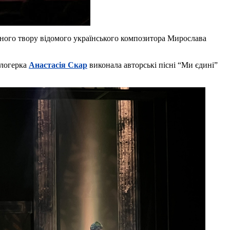
чного твору відомого українського композитора Мирослава
блогерка
Анастасія Скар
виконала авторські пісні “Ми єдині”