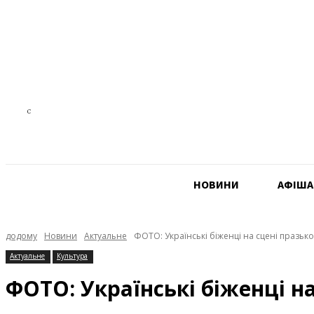
13.2
C
Czech Republic
НОВИНИ
АФIША
додому
Новини
Актуальне
ФОТО: Українські біженці на сцені празьк
Актуальне
Культура
ФОТО: Українські біженці н