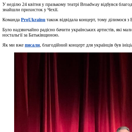
У неділю 24 квітня у празькому театрі Broadway відбувся благод
знайшли прихисток у Чехії.
Команда
ProUkraїnu
також відвідала концерт, тому ділимося з
Було надзвичайно радісно бачити українських артистів, які мал
ностальгії за Батьківщиною.
Як ми вже
писали
, благодійний концерт для українців був ініц