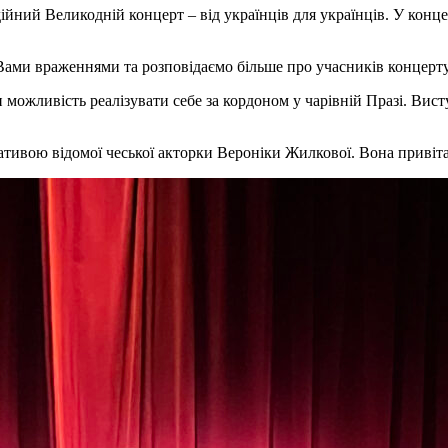
ійний Великодній концерт – від українців для українців. У концер
 Вами враженнями та розповідаємо більше про учасників концерту
и можливість реалізувати себе за кордоном у чарівній Празі. Ви
іативою відомої чеської акторки Вероніки Жилкової. Вона привіта