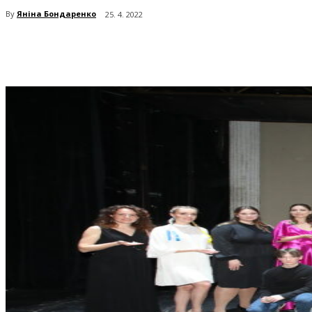
By
Яніна Бондаренко
25. 4. 2022
поділіться