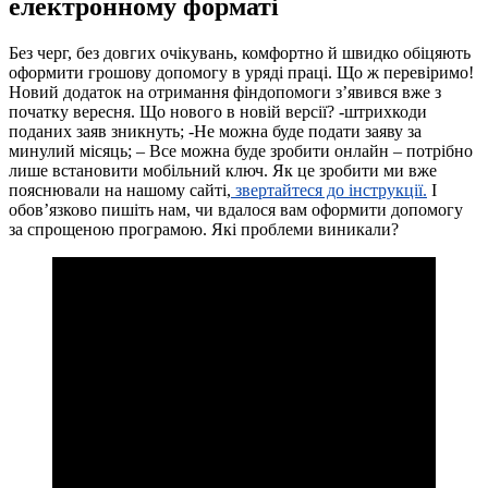
електронному форматі
Без черг, без довгих очікувань, комфортно й швидко обіцяють
оформити грошову допомогу в уряді праці. Що ж перевіримо!
Новий додаток на отримання фіндопомоги з’явився вже з
початку вересня. Що нового в новій версії? -штрихкоди
поданих заяв зникнуть; -Не можна буде подати заяву за
минулий місяць; – Все можна буде зробити онлайн – потрібно
лише встановити мобільний ключ. Як це зробити ми вже
пояснювали на нашому сайті,
звертайтеся до інструкції.
І
обов’язково пишіть нам, чи вдалося вам оформити допомогу
за спрощеною програмою. Які проблеми виникали?