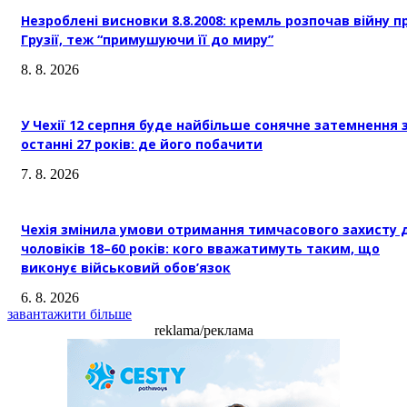
Незроблені висновки 8.8.2008: кремль розпочав війну п
Грузії, теж “примушуючи її до миру”
8. 8. 2026
У Чехії 12 серпня буде найбільше сонячне затемнення 
останні 27 років: де його побачити
7. 8. 2026
Чехія змінила умови отримання тимчасового захисту 
чоловіків 18–60 років: кого вважатимуть таким, що
виконує військовий обов’язок
6. 8. 2026
завантажити більше
reklama/реклама