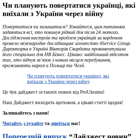
Чи планують повертатися українці, які
виїхали з України через війну
Повертатися чи залишатися? Зізнайтеся, цим питанням
задаються всі, хто покинув рідний дім після 24 лютого.
Дослідження настроїв та проблем українців за кордоном
провело міжнародне дослідницьке агентство 4Service Group.
Директорка в Україні Вікторія Скорбота прокоментувала
його спеціально для НВ Бізнес. Цікаво: найбільший відсоток
тих, хто відчув зв’язок з новим місцем перебування,
проживають наразі в Польщі та Чехії.
Чи планують повертатися українці, які
виїхали з України через війну
Це був дайджест останніх новин від ProUkrainu!
Наш Дайджест виходить щотижня, а цікаві статті щодня!
Залишайтесь з нами!
Читайте
,
слухайте
та
дивіться
нас!
Попередній випуск
“Дайджест новин”