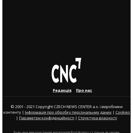
нових військовозобов’язаних українців уже з 5
серпня: деталі рішення МВС
4. 8. 2026
Чеські роботодавці радіють: з України приїхало
більше чоловіків, ніж жінок
5. 8. 2026
Редакція
Про нас
© 2001 - 2021 Copyright CZECH NEWS CENTER a.s. і виробники
контенту |
Інформація про обробку персональних даних
|
Cookies
|
Параметри конфіденційності
|
Структура власності
Будь-яке використання матеріалів ProUkrainu.cz тільки за умови