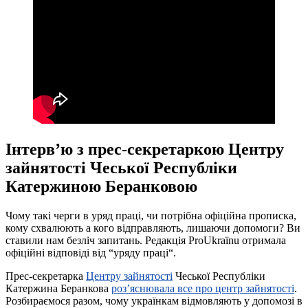
Інтерв’ю з прес-секретаркою Центру
зайнятості Чеської Республіки
Катержиною Беранковою
Чому такі черги в уряд праці, чи потрібна офіційна прописка,
кому схвалюють а кого відправляють, лишаючи допомоги? Ви
ставили нам безліч запитань. Редакція ProUkraїnu отримала
офіційні відповіді від “уряду праці“.
Прес-секретарка
Центру зайнятості
Чеської Республіки
Катержина Беранкова
роз’яснювала все про центр зайнятості
.
Розбираємося разом, чому українкам відмовляють у допомозі в