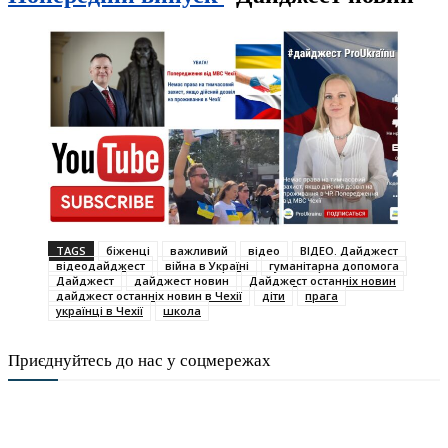
TAGS
біженці
важливий
відео
ВІДЕО. Дайджест
відеодайджест
війна в Україні
гуманітарна допомога
Дайджест
дайджест новин
Дайджест останніх новин
дайджест останніх новин в Чехії
діти
прага
українці в Чехії
школа
Приєднуйтесь до нас у соцмережах