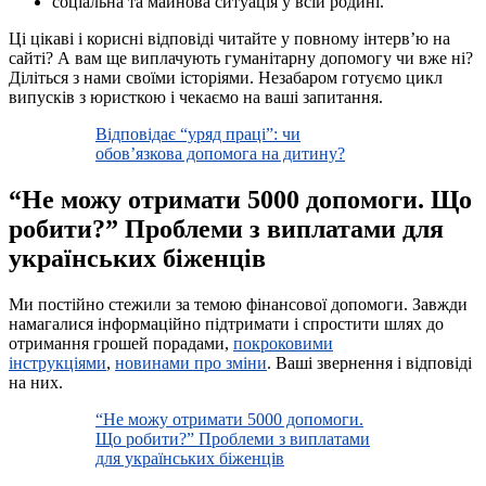
соціальна та майнова ситуація у всій родині.
Ці цікаві і корисні відповіді читайте у повному інтерв’ю на
сайті? А вам ще виплачують гуманітарну допомогу чи вже ні?
Діліться з нами своїми історіями. Незабаром готуємо цикл
випусків з юристкою і чекаємо на ваші запитання.
Відповідає “уряд праці”: чи
обовʼязкова допомога на дитину?
“Не можу отримати 5000 допомоги. Що
робити?” Проблеми з виплатами для
українських біженців
Ми постійно стежили за темою фінансової допомоги. Завжди
намагалися інформаційно підтримати і спростити шлях до
отримання грошей порадами,
покроковими
інструкціями
,
новинами про зміни
. Ваші звернення і відповіді
на них.
“Не можу отримати 5000 допомоги.
Що робити?” Проблеми з виплатами
для українських біженців