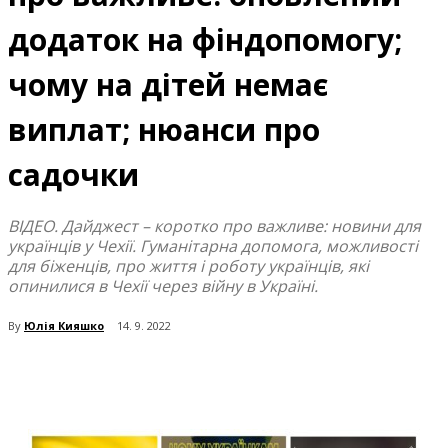
додаток на фіндопомогу;
чому на дітей немає
виплат; нюанси про
садочки
ВІДЕО. Дайджест – коротко про важливе: новини для
українців у Чехії. Гуманітарна допомога, можливості
для біженців, про життя і роботу українців, які
опинилися в Чехії через війну в Україні.
By
Юлія Кияшко
14. 9. 2022