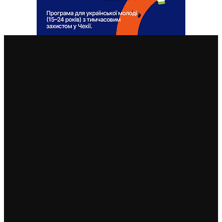
ВАЖЛИВІ СТАТТІ
Незроблені висновки 8.8.2008: кремль розпочав війну
проти Грузії, теж “примушуючи її до миру”
8. 8. 2026
У Чехії 12 серпня буде найбільше сонячне затемнення
за останні 27 років: де його побачити
7. 8. 2026
Чехія змінила умови отримання тимчасового захисту
для чоловіків 18–60 років: кого вважатимуть таким,
що виконує військовий обов’язок
6. 8. 2026
Чехія припиняє надавати тимчасовий захист для