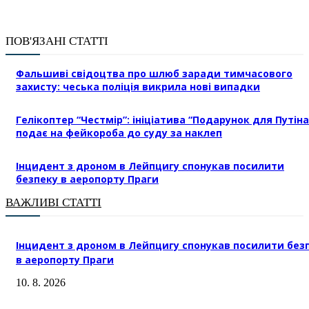
ПОВ'ЯЗАНІ СТАТТІ
Фальшиві свідоцтва про шлюб заради тимчасового
захисту: чеська поліція викрила нові випадки
Гелікоптер “Честмір”: ініціатива “Подарунок для Путіна
подає на фейкороба до суду за наклеп
Інцидент з дроном в Лейпцигу спонукав посилити
безпеку в аеропорту Праги
ВАЖЛИВІ СТАТТІ
Інцидент з дроном в Лейпцигу спонукав посилити без
в аеропорту Праги
10. 8. 2026