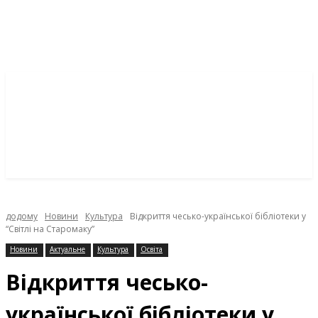
додому
Новини
Культура
Відкриття чесько-української бібліотеки у
“Світлі на Старомаку”
Новини
Актуальне
Культура
Освіта
Відкриття чесько-
української бібліотеки у