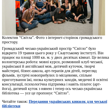
Колектив “Світла”. Фото з інтернет-сторінок громадського
простору.
Громадський чесько-український простір “Світло” було
відкрито 19 травня цього року у Скаутському інституті. Він
працює на площі 1000 кв. м. у двох десятках кімнат. Це велика
волонтерська робота: мовні курси, розмовний клуб чеської,
української й англійської мов, дитячий куточок, творчі
майстерні, бізнес-школа, арт-терапія для дітей, перегляд
фільмів, зустрічі новоприбулих із місцевими, спільне
приготування їжі, низка культурних заходів, медичні й освітні
консультації, психологічна підтримка і навіть пілатес (арт-
йога), дитячий куток з нянею і тепер ось чесько-українська
бібліотека — усе це пропонує “Світло”.
Читайте також:
Передання українських книжок для чеської
бібліотеки