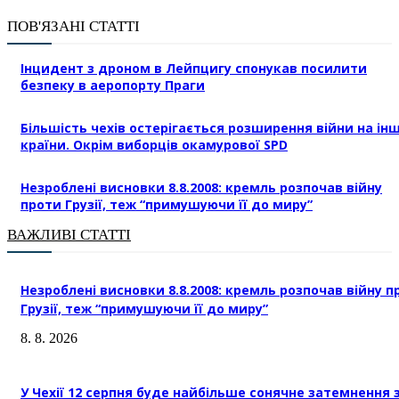
ПОВ'ЯЗАНІ СТАТТІ
Інцидент з дроном в Лейпцигу спонукав посилити
безпеку в аеропорту Праги
Більшість чехів остерігається розширення війни на інш
країни. Окрім виборців окамурової SPD
Незроблені висновки 8.8.2008: кремль розпочав війну
проти Грузії, теж “примушуючи її до миру”
ВАЖЛИВІ СТАТТІ
Незроблені висновки 8.8.2008: кремль розпочав війну п
Грузії, теж “примушуючи її до миру”
8. 8. 2026
У Чехії 12 серпня буде найбільше сонячне затемнення 