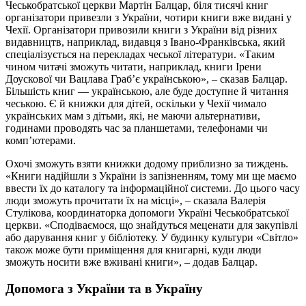
Чеськобратської церкви Мартін Балцар, біля тисячі книг
організатори привезли з України, чотири книги вже видані у
Чехії. Організатори привозили книги з України від різних
видавництв, наприклад, видавця з Івано-Франківська, який
спеціалізується на перекладах чеської літератури. «Таким
чином читачі зможуть читати, наприклад, книги Ірени
Доускової чи Вацлава Граб’є українською», – сказав Балцар.
Більшість книг — українською, але буде доступне й читання
чеською. Є й книжки для дітей, оскільки у Чехії чимало
українських мам з дітьми, які, не маючи альтернативи,
годинами проводять час за планшетами, телефонами чи
комп’ютерами.
Охочі зможуть взяти книжки додому приблизно за тиждень.
«Книги надійшли з України із запізненням, тому ми ще маємо
ввести їх до каталогу та інформаційної системи. До цього часу
люди зможуть прочитати їх на місці», – сказала Валерія
Стулікова, координаторка допомоги Україні Чеськобратської
церкви. «Сподіваємося, що знайдуться меценати для закупівлі
або дарування книг у бібліотеку. У будинку культури «Світло»
також може бути приміщення для книгарні, куди люди
зможуть носити вже вживані книги», – додав Балцар.
Допомога з України та в Україну