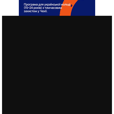
ВАЖЛИВІ СТАТТІ
У Чехії 12 серпня буде найбільше сонячне затемнення
за останні 27 років: де його побачити
7. 8. 2026
Чехія змінила умови отримання тимчасового захисту
для чоловіків 18–60 років: кого вважатимуть таким,
що виконує військовий обов’язок
6. 8. 2026
Чехія припиняє надавати тимчасовий захист для
нових військовозобов’язаних українців уже з 5
серпня: деталі рішення МВС
4. 8. 2026
Чеські роботодавці радіють: з України приїхало