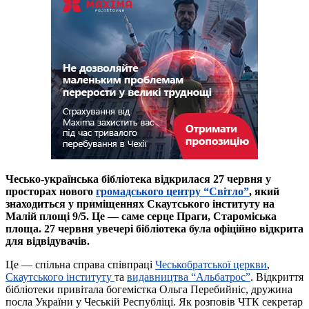
Чесько-українська бібліотека відкрилася 27 червня у
просторах нового
громадського центру “Світло”
, який
знаходиться у приміщеннях Скаутського інституту на
Малій площі 9/5. Це — саме серце Праги, Староміська
площа. 27 червня увечері бібліотека була офіційно відкрита
для відвідувачів.
Це — спільна справа співпраці
Чеськобратської церкви
,
Скаутського інституту
та
видавництва “Альбатрос”
. Відкриття
бібліотеки привітала богемістка Ольга Перебийніс, дружина
посла України у Чеській Республіці. Як розповів ЧТК секретар