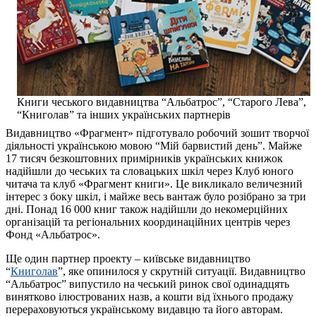
Книги чеського видавництва “Альбатрос”, “Старого Лева”,
“Книголав” та інших українських партнерів
Видавництво «Фрагмент» підготувало робочий зошит творчої
діяльності українською мовою “Мій барвистий день”. Майже
17 тисяч безкоштовних примірників українських книжок
надійшли до чеських та словацьких шкіл через Клуб юного
читача та клуб «Фрагмент книги». Це викликало величезний
інтерес з боку шкіл, і майже весь вантаж було розібрано за три
дні. Понад 16 000 книг також надійшли до некомерційних
організацій та регіональних координаційних центрів через
Фонд «Альбатрос».
Ще один партнер проекту – київське видавництво
“
Книголав
”, яке опинилося у скрутній ситуації. Видавництво
“Альбатрос” випустило на чеський ринок свої одинадцять
винятково ілюстрованих назв, а кошти від їхнього продажу
перераховуються українському видавцю та його авторам.