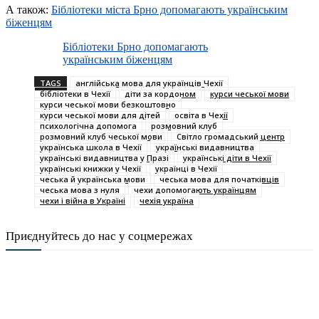
А також:
Бібліотеки міста Брно допомагають українським
біженцям
Бібліотеки Брно допомагають
українським біженцям
TAGS
англійська мова для українців Чехії
бібліотеки в Чехії
діти за кордоном
курси чеської мови
курси чеської мови безкоштовно
курси чеської мови для дітей
освіта в Чехії
психологічна допомога
розмовний клуб
розмовний клуб чеської мови
Світло громадський центр
українська школа в Чехії
українські видавництва
українські видавництва у Празі
українські діти в Чехії
українські книжки у Чехії
українці в Чехії
чеська й українська мови
чеська мова для початківців
чеська мова з нуля
чехи допомогають українцям
чехи і війна в Україні
чехія україна
Приєднуйтесь до нас у соцмережах