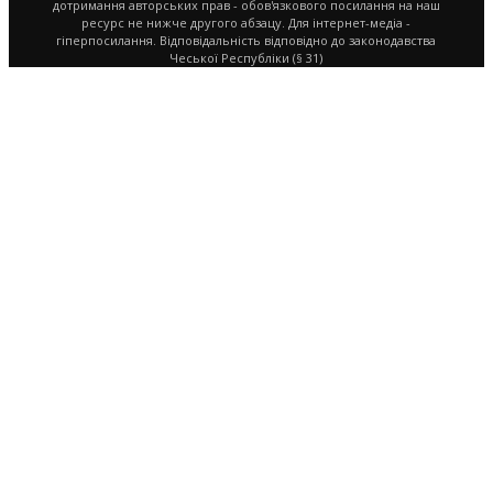
дотримання авторських прав - обов'язкового посилання на наш
ресурс не нижче другого абзацу. Для інтернет-медіа -
гіперпосилання. Відповідальність відповідно до законодавства
Чеської Республіки (§ 31)