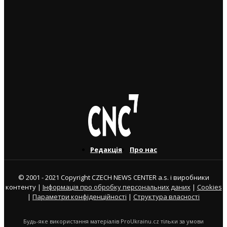
більше чоловіків, ніж жінок
5. 8. 2026
Україна змінить посла в Чехії: Василь Зварич
переходить на роботу до МЗС
3. 8. 2026
Редакція
Про нас
© 2001 - 2021 Copyright CZECH NEWS CENTER a.s. і виробники
контенту |
Інформація про обробку персональних даних
|
Cookies
|
Параметри конфіденційності
|
Структура власності
Будь-яке використання матеріалів ProUkrainu.cz тільки за умови