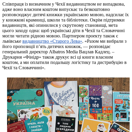
Співпраця із визначним у Чехії видавництвом не випадкова,
адже воно власним коштом випускає та безкоштовно
розповсюджує дитячі книжки українською мовою, надсилає їх
у книжкові крамниці, школи та бібліотеки. Окрім підтримки
видавництв, які опинилися у скрутному становищі, мета
цього заходу одна: щоб українські діти в Чехії та Словаччині
могли читати рідною мовою. Партнером проекту також є
львівське
видавництво «Старого Лева»
. «Разом ми вибрали з
його пропозиції п’ять дитячих книжок, — розповідає
генеральний директор Albatros Media Вацлав Кадлец. –
Друкарня «Фінідр» також друкує всі ці книги власним
коштом, а ми оплатили подальшу логістику та дистрибуцію в
Чехії та Словаччині».