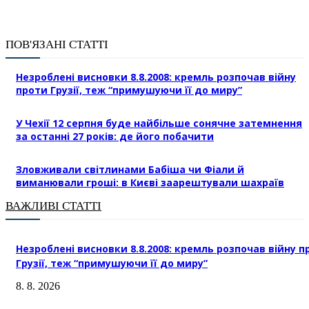
ПОВ'ЯЗАНІ СТАТТІ
Незроблені висновки 8.8.2008: кремль розпочав війну
проти Грузії, теж “примушуючи її до миру”
У Чехії 12 серпня буде найбільше сонячне затемнення
за останні 27 років: де його побачити
Зловживали світлинами Бабіша чи Фіали й
виманювали гроші: в Києві заарештували шахраїв
ВАЖЛИВІ СТАТТІ
Незроблені висновки 8.8.2008: кремль розпочав війну п
Грузії, теж “примушуючи її до миру”
8. 8. 2026