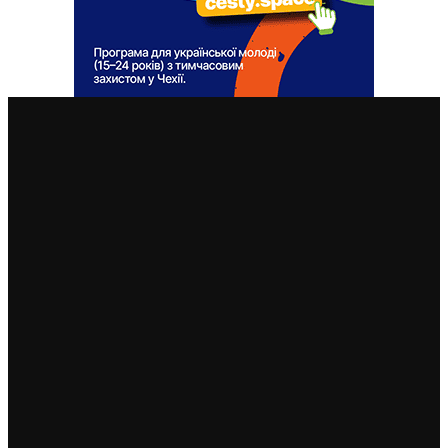
ВАЖЛИВІ СТАТТІ
У Чехії 12 серпня буде найбільше сонячне затемнення
за останні 27 років: де його побачити
7. 8. 2026
Чехія змінила умови отримання тимчасового захисту
для чоловіків 18–60 років: кого вважатимуть таким,
що виконує військовий обов’язок
6. 8. 2026
Чехія припиняє надавати тимчасовий захист для
нових військовозобов’язаних українців уже з 5
серпня: деталі рішення МВС
4. 8. 2026