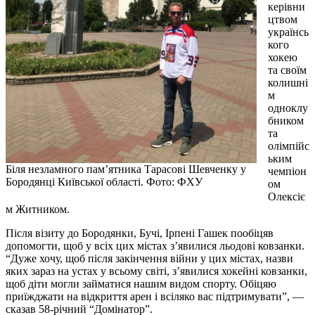
керівни
цтвом
українсь
кого
хокею
та своїм
колишні
м
одноклу
бником
та
олімпійс
ьким
Біля незламного пам’ятника Тарасові Шевченку у
чемпіон
Бородянці Київської області. Фото: ФХУ
ом
Олексіє
м Житником.
Після візиту до Бородянки, Бучі, Ірпені Гашек пообіцяв
допомогти, щоб у всіх цих містах з’явилися льодові ковзанки.
“Дуже хочу, щоб після закінчення війни у цих містах, назви
яких зараз на устах у всьому світі, з’явилися хокейні ковзанки,
щоб діти могли займатися нашим видом спорту. Обіцяю
приїжджати на відкриття арен і всіляко вас підтримувати”, —
сказав 58-річний “Домінатор”.