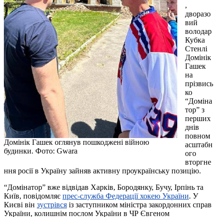
,
дворазо
вий
володар
Кубка
Стенлі
Домінік
Гашек
на
прізвись
ко
“Доміна
тор” з
перших
днів
повном
Домінік Гашек оглянув пошкоджені війною
асштабн
будинки. Фото: Gwara
ого
вторгне
ння росії в Україну зайняв активну проукраїнську позицію.
“Домінатор” вже відвідав Харків, Бородянку, Бучу, Ірпінь та
Київ, повідомляє
прес-служба Федерації хокею України
. У
Києві він
зустрівся
із заступником міністра закордонних справ
України, колишнім послом України в ЧР Євгеном