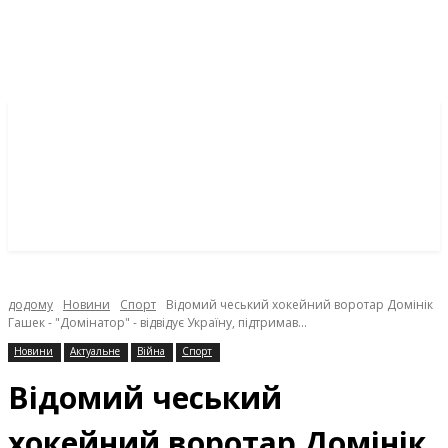
додому
Новини
Спорт
Відомий чеський хокейний воротар Домінік
Гашек - "Домінатор" - відвідує Україну, підтримав...
Новини
Актуальне
Війна
Спорт
Відомий чеський
хокейний воротар Домінік