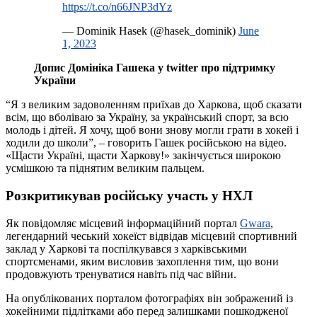
https://t.co/n66JNP3dYz
— Dominik Hasek (@hasek_dominik)
June
1, 2023
Допис Домініка Гашека у twitter про підтримку
України
“Я з великим задоволенням приїхав до Харкова, щоб сказати
всім, що вболіваю за Україну, за український спорт, за всю
молодь і дітей. Я хочу, щоб вони знову могли грати в хокей і
ходили до школи”, – говорить Гашек російською на відео.
«Щасти Україні, щасти Харкову!» закінчується широкою
усмішкою та піднятим великим пальцем.
Розкритикував російську участь у НХЛ
Як повідомляє місцевий інформаційний портал
Gwara
,
легендарний чеський хокеїст відвідав місцевий спортивний
заклад у Харкові та поспілкувався з харківськими
спортсменами, яким висловив захоплення тим, що вони
продовжують тренуватися навіть під час війни.
На опублікованих порталом фотографіях він зображений із
хокейними підлітками або перед залишками пошкодженої