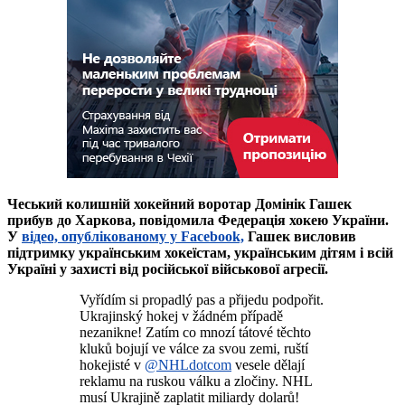
Чеський колишній хокейний воротар Домінік Гашек
прибув до Харкова, повідомила Федерація хокею України.
У
відео, опублікованому у Facebook,
Гашек висловив
підтримку українським хокеїстам, українським дітям і всій
Україні у захисті від російської військової агресії.
Vyřídím si propadlý pas a přijedu podpořit.
Ukrajinský hokej v žádném případě
nezanikne! Zatím co mnozí tátové těchto
kluků bojují ve válce za svou zemi, ruští
hokejisté v
@NHLdotcom
vesele dělají
reklamu na ruskou válku a zločiny. NHL
musí Ukrajině zaplatit miliardy dolarů!