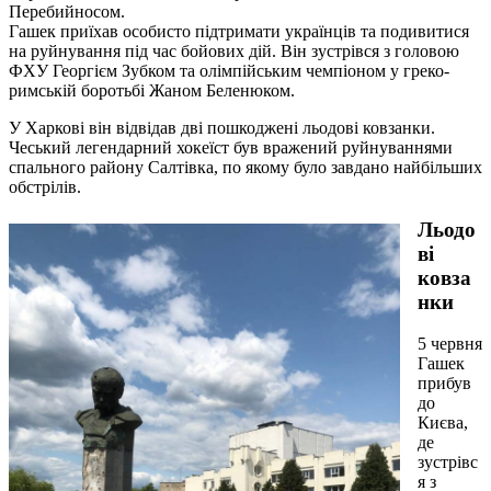
Перебийносом.
Гашек приїхав особисто підтримати українців та подивитися
на руйнування під час бойових дій. Він зустрівся з головою
ФХУ Георгієм Зубком та олімпійським чемпіоном у греко-
римській боротьбі Жаном Беленюком.
У Харкові він відвідав дві пошкоджені льодові ковзанки.
Чеcький легендарний хокеїст був вражений руйнуваннями
спального району Салтівка, по якому було завдано найбільших
обстрілів.
Льодо
ві
ковза
нки
5 червня
Гашек
прибув
до
Києва,
де
зустрівс
я з