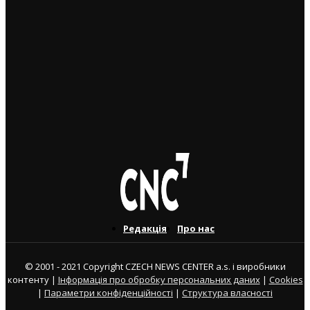
Чеські роботодавці радіють: з України приїхало
більше чоловіків, ніж жінок
5. 8. 2026
Україна змінить посла в Чехії: Василь Зварич
переходить на роботу до МЗС
3. 8. 2026
Редакція
Про нас
© 2001 - 2021 Copyright CZECH NEWS CENTER a.s. і виробники
контенту |
Інформація про обробку персональних даних
|
Cookies
|
Параметри конфіденційності
|
Структура власності