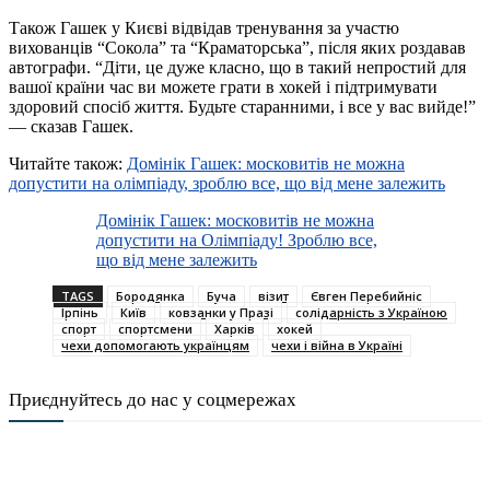
Також Гашек у Києві відвідав тренування за участю
вихованців “Сокола” та “Краматорська”, після яких роздавав
автографи. “Діти, це дуже класно, що в такий непростий для
вашої країни час ви можете грати в хокей і підтримувати
здоровий спосіб життя. Будьте старанними, і все у вас вийде!”
— сказав Гашек.
Читайте також:
Домінік Гашек: московитів не можна
допустити на олімпіаду, зроблю все, що від мене залежить
Домінік Гашек: московитів не можна
допустити на Олімпіаду! Зроблю все,
що від мене залежить
TAGS
Бородянка
Буча
візит
Євген Перебийніс
Ірпінь
Київ
ковзанки у Празі
солідарність з Україною
спорт
спортсмени
Харків
хокей
чехи допомогають українцям
чехи і війна в Україні
Приєднуйтесь до нас у соцмережах