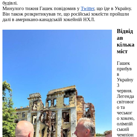
будівлі.
Минулого тижня Гашек повідомив у
Twitter
, що їде в Україну.
Він також розкритикував те, що російські хокеїсти пройшли
далі в американо-канадській хокейній НХЛ.
Відвід
ав
кілька
міст
Гашек
прибув
в
Україну
3
червня.
Легенда
світовог
о та
чеськог
о хокею,
олімпій
ський
чемпіон